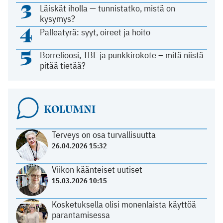
3
Läiskät iholla — tunnistatko, mistä on
kysymys?
4
Palleatyrä: syyt, oireet ja hoito
5
Borrelioosi, TBE ja punkkirokote – mitä niistä
pitää tietää?
KOLUMNI
Terveys on osa turvallisuutta
26.04.2026 15:32
Viikon käänteiset uutiset
15.03.2026 10:15
Kosketuksella olisi monenlaista käyttöä
parantamisessa