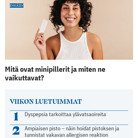
EHKÄISY
Mitä ovat minipillerit ja miten ne
vaikuttavat?
VIIKON LUETUIMMAT
1
Dyspepsia tarkoittaa ylävatsaoireita
2
Ampiaisen pisto – näin hoidat pistoksen ja
tunnistat vakavan allergisen reaktion