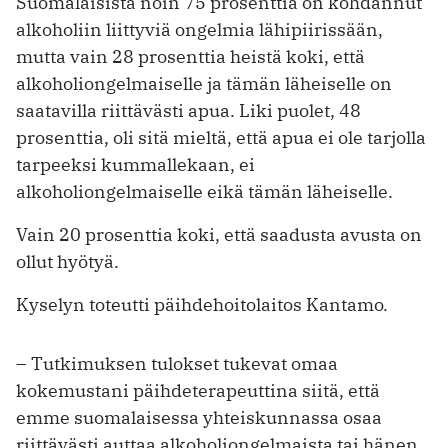
Suomalaisista noin 75 prosenttia on kohdannut
alkoholiin liittyviä ongelmia lähipiirissään,
mutta vain 28 prosenttia heistä koki, että
alkoholiongelmaiselle ja tämän läheiselle on
saatavilla riittävästi apua. Liki puolet, 48
prosenttia, oli sitä mieltä, että apua ei ole tarjolla
tarpeeksi kummallekaan, ei
alkoholiongelmaiselle eikä tämän läheiselle.
Vain 20 prosenttia koki, että saadusta avusta on
ollut hyötyä.
Kyselyn toteutti päihdehoitolaitos Kantamo.
– Tutkimuksen tulokset tukevat omaa
kokemustani päihdeterapeuttina siitä, että
emme suomalaisessa yhteiskunnassa osaa
riittävästi auttaa alkoholiongelmaista tai hänen