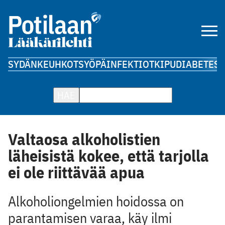
SYDÄN
KEUHKOT
SYÖPÄ
INFEKTIOT
KIPU
DIABETES
A
HAE
Valtaosa alkoholistien
läheisistä kokee, että tarjolla
ei ole riittävää apua
Alkoholiongelmien hoidossa on
parantamisen varaa, käy ilmi