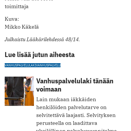
toimittaja
Kuva:
Mikko Käkelä
Julkaistu Lääkärilehdessä 48/14.
Lue lisää jutun aiheesta
VANHUSPALVELULAKI
VANHUSPALVELU
Vanhuspalvelulaki tänään
voimaan
Lain mukaan iäkkäiden
henkilöiden palvelutarve on
selvitettävä laajasti. Selvityksen
perusteella on laadittava
yksilöllinen palvelusuunnitelma,