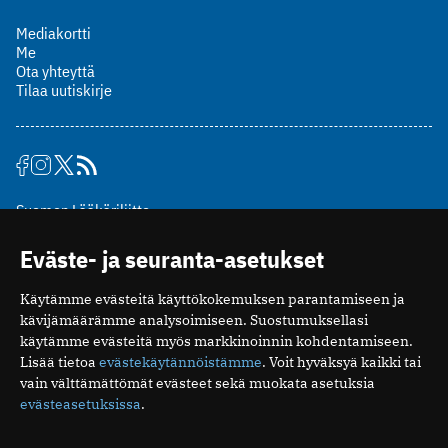
Mediakortti
Me
Ota yhteyttä
Tilaa uutiskirje
Suomen Lääkäriliitto
Mäkelänkatu 2, PL 49
Eväste- ja seuranta-asetukset
00510 Helsinki
puh. (09) 393 091
Käytämme evästeitä käyttökokemuksen parantamiseen ja
toimitus@potilaanlaakarilehti.fi
kävijämäärämme analysoimiseen. Suostumuksellasi
käytämme evästeitä myös markkinoinnin kohdentamiseen.
ISSN 2323-9476
Lisää tietoa
evästekäytännöistämme
. Voit hyväksyä kaikki tai
vain välttämättömät evästeet sekä muokata asetuksia
evästeasetuksissa
.