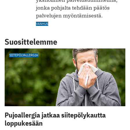
jonka pohjalta tehdään päätös
palvelujen myöntämisestä.
VANHUS
Suosittelemme
SIITEPÖLYALLERGIA
Pujoallergia jatkaa siitepölykautta
loppukesään