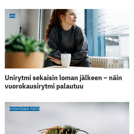
UNI
Unirytmi sekaisin loman jälkeen – näin
vuorokausirytmi palautuu
HYÖNTEISEN PISTO