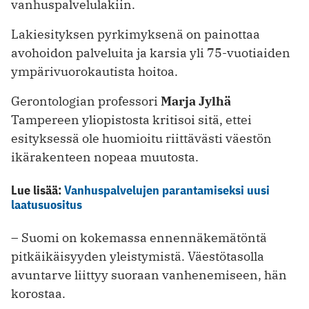
vanhuspalvelulakiin.
Lakiesityksen pyrkimyksenä on painottaa
avohoidon palveluita ja karsia yli 75-vuotiaiden
ympärivuorokautista hoitoa.
Gerontologian professori
Marja Jylhä
Tampereen yliopistosta kritisoi sitä, ettei
esityksessä ole huomioitu riittävästi väestön
ikärakenteen nopeaa muutosta.
Lue lisää:
Vanhuspalvelujen parantamiseksi uusi
laatusuositus
– Suomi on kokemassa ennennäkemätöntä
pitkäikäisyyden yleistymistä. Väestötasolla
avuntarve liittyy suoraan vanhenemiseen, hän
korostaa.