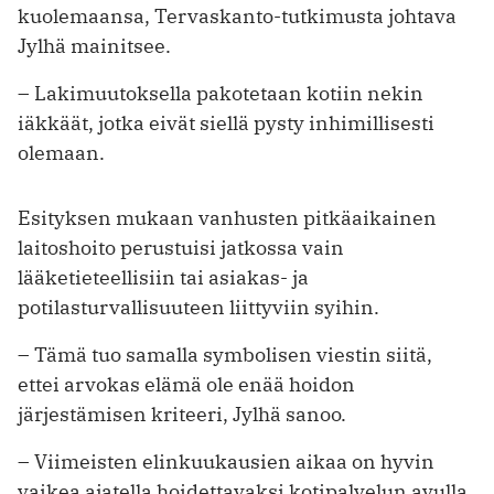
kuolemaansa, Tervaskanto-tutkimusta johtava
Jylhä mainitsee.
– Lakimuutoksella pakotetaan kotiin nekin
iäkkäät, jotka eivät siellä pysty inhimillisesti
olemaan.
Esityksen mukaan vanhusten pitkäaikainen
laitoshoito perustuisi jatkossa vain
lääketieteellisiin tai asiakas- ja
potilasturvallisuuteen liittyviin syihin.
– Tämä tuo samalla symbolisen viestin siitä,
ettei arvokas elämä ole enää hoidon
järjestämisen kriteeri, Jylhä sanoo.
– Viimeisten elinkuukausien aikaa on hyvin
vaikea ajatella hoidettavaksi kotipalvelun avulla,