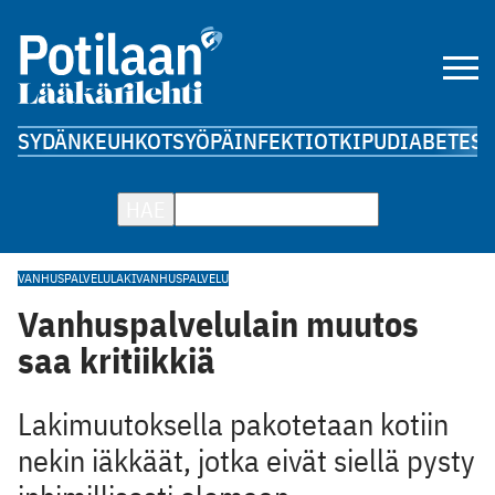
SYDÄN
KEUHKOT
SYÖPÄ
INFEKTIOT
KIPU
DIABETES
A
HAE
VANHUSPALVELULAKI
VANHUSPALVELU
Vanhuspalvelulain muutos
saa kritiikkiä
Lakimuutoksella pakotetaan kotiin
nekin iäkkäät, jotka eivät siellä pysty