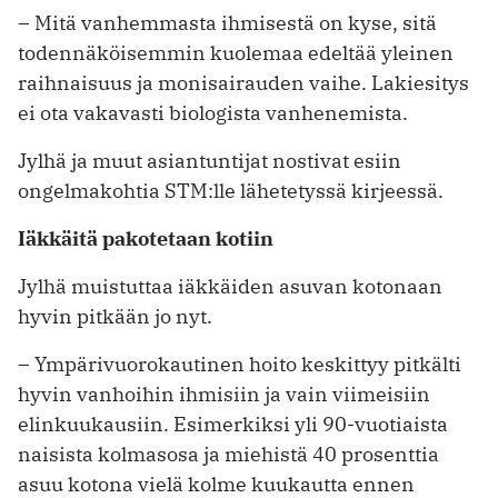
– Mitä vanhemmasta ihmisestä on kyse, sitä
todennäköisemmin kuolemaa edeltää yleinen
raihnaisuus ja monisairauden vaihe. Lakiesitys
ei ota vakavasti biologista vanhenemista.
Jylhä ja muut asiantuntijat nostivat esiin
ongelmakohtia STM:lle lähetetyssä kirjeessä.
Iäkkäitä pakotetaan kotiin
Jylhä muistuttaa iäkkäiden asuvan kotonaan
hyvin pitkään jo nyt.
– Ympärivuorokautinen hoito keskittyy pitkälti
hyvin vanhoihin ihmisiin ja vain viimeisiin
elinkuukausiin. Esimerkiksi yli 90-vuotiaista
naisista kolmasosa ja miehistä 40 prosenttia
asuu kotona vielä kolme kuukautta ennen