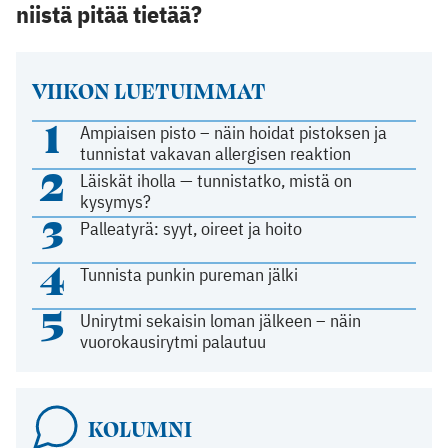
niistä pitää tietää?
VIIKON LUETUIMMAT
1
Ampiaisen pisto – näin hoidat pistoksen ja
tunnistat vakavan allergisen reaktion
2
Läiskät iholla — tunnistatko, mistä on
kysymys?
3
Palleatyrä: syyt, oireet ja hoito
4
Tunnista punkin pureman jälki
5
Unirytmi sekaisin loman jälkeen – näin
vuorokausirytmi palautuu
KOLUMNI