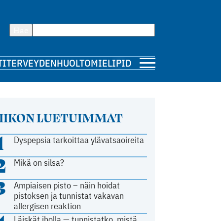
Hae
TI
TERVEYDENHUOLTO
MIELIPIDE
IIKON LUETUIMMAT
1
Dyspepsia tarkoittaa ylävatsaoireita
2
Mikä on silsa?
3
Ampiaisen pisto – näin hoidat
pistoksen ja tunnistat vakavan
allergisen reaktion
Läiskät iholla — tunnistatko, mistä