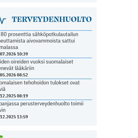
TERVEYDENHUOLTO
i 80 prosenttia sähköpotkulautailun
heuttamista aivovammoista sattui
malassa
.07.2026 10:39
iden oireiden vuoksi suomalaiset
nevät lääkäriin
.05.2026 08:52
omalaisen tehohoidon tulokset ovat
viä
.12.2025 08:19
panjassa perusterveydenhuolto toimii
vin
.12.2025 13:59