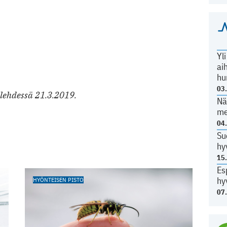
Yl
ai
hu
03
ilehdessä 21.3.2019.
Nä
me
04
Su
hy
15
Es
hy
HYÖNTEISEN PISTO
07