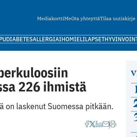
Mediakortti
Me
Ota yhteyttä
Tilaa uutiskirje
PU
DIABETES
ALLERGIA
IHO
MIELI
LAPSET
HYVINVOIN
berkuloosiin
V
ssa 226 ihmistä
rä on laskenut Suomessa pitkään.