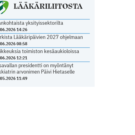
LÄÄKÄRILIITOSTA
ankohtaista yksityissektorilta
.06.2026 14:26
rkista Lääkäripäivien 2027 ohjelmaan
.06.2026 08:58
ikkeuksia toimiston kesäaukioloissa
.06.2026 12:21
savallan presidentti on myöntänyt
kkiatrin arvonimen Päivi Hietaselle
.05.2026 11:49