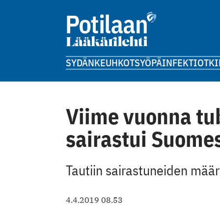
SYDÄN
KEUHKOT
SYÖPÄ
INFEKTIOT
KI
Viime vuonna tu
sairastui Suome
Tautiin sairastuneiden mää
4.4.2019 08.53