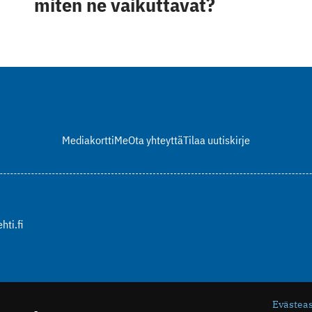
miten ne vaikuttavat?
Mediakortti
Me
Ota yhteyttä
Tilaa uutiskirje
hti.fi
Evästea