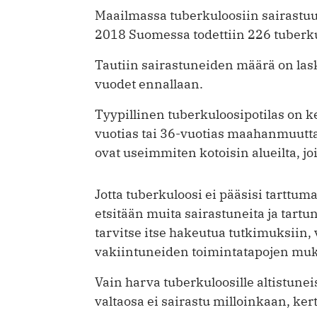
Maailmassa tuberkuloosiin sairastuu
2018 Suomessa todettiin 226 tuberku
Tautiin sairastuneiden määrä on la
vuodet ennallaan.
Tyypillinen tuberkuloosipotilas on k
vuotias tai 36-vuotias maahanmuutta
ovat useimmiten kotoisin alueilta, jo
Jotta tuberkuloosi ei pääsisi tarttum
etsitään muita sairastuneita ja tartu
tarvitse itse hakeutua tutkimuksiin
vakiintuneiden toimintatapojen muk
Vain harva tuberkuloosille altistune
valtaosa ei sairastu milloinkaan, ker