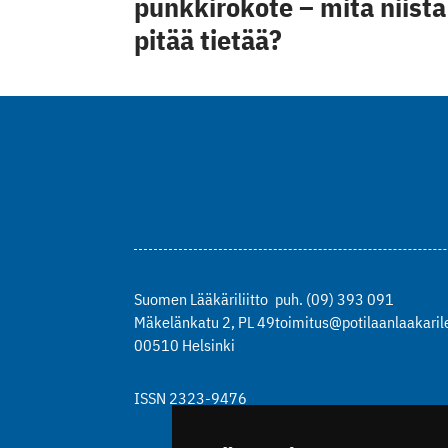
punkkirokote – mitä niistä
pitää tietää?
Suomen Lääkäriliitto
puh. (09) 393 091
Mäkelänkatu 2, PL 49
toimitus@potilaanlaakarile
00510 Helsinki
ISSN 2323-9476