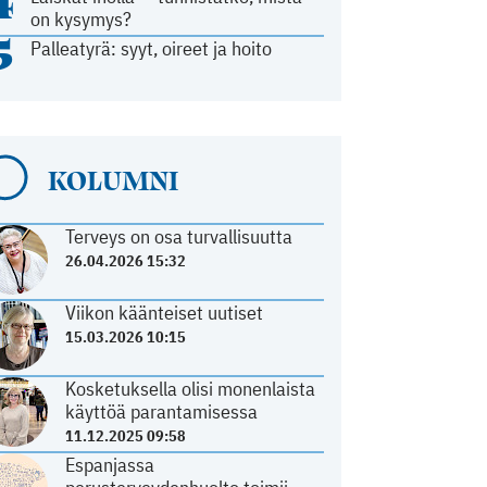
4
on kysymys?
5
Palleatyrä: syyt, oireet ja hoito
KOLUMNI
Terveys on osa turvallisuutta
26.04.2026 15:32
Viikon käänteiset uutiset
15.03.2026 10:15
Kosketuksella olisi monenlaista
käyttöä parantamisessa
11.12.2025 09:58
Espanjassa