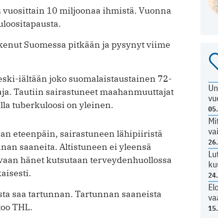
 vuosittain 10 miljoonaa ihmistä. Vuonna
loositapausta.
skenut Suomessa pitkään ja pysynyt viime
eski-iältään joko suomalaistaustainen 72-
Un
ja. Tautiin sairastuneet maahanmuuttajat
vu
illa tuberkuloosi on yleinen.
05
Mi
va
aan eteenpäin, sairastuneen lähipiiristä
26
nnan saaneita. Altistuneen ei yleensä
Lu
, vaan hänet kutsutaan terveydenhuollossa
ku
aisesti.
24
El
ista saa tartunnan. Tartunnan saaneista
va
too THL.
15