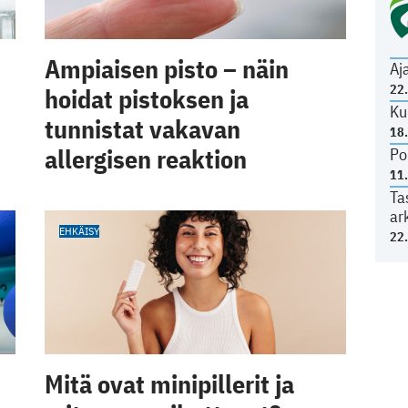
Ampiaisen pisto – näin
Aj
22
hoidat pistoksen ja
Ku
tunnistat vakavan
18
allergisen reaktion
Po
11
Ta
ar
EHKÄISY
22
Mitä ovat minipillerit ja