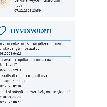
perusterveydenhuolto toimii
hyvin
07.12.2025 13:59
HYVINVOINTI
irytmi sekaisin loman jälkeen – näin
orokausirytmi palautuu
.08.2026 06:13
tä ovat minipillerit ja miten ne
ikuttavat?
.07.2026 19:16
teaalivaihe on normaali osa
ukautiskiertoa
.07.2026 07:04
ohiiri silmässä – ärsyttävä, mutta yleensä
araton vaiva
.07.2026 08:17