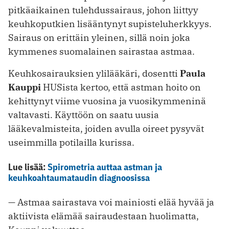
pitkäaikainen tulehdussairaus, johon liittyy
keuhkoputkien lisääntynyt supisteluherkkyys.
Sairaus on erittäin yleinen, sillä noin joka
kymmenes suomalainen sairastaa astmaa.
Keuhkosairauksien ylilääkäri, dosentti
Paula
Kauppi
HUSista kertoo, että astman hoito on
kehittynyt viime vuosina ja vuosikymmeninä
valtavasti. Käyttöön on saatu uusia
lääkevalmisteita, joiden avulla oireet pysyvät
useimmilla potilailla kurissa.
Lue lisää:
Spirometria auttaa astman ja
keuhkoahtaumataudin diagnoosissa
— Astmaa sairastava voi mainiosti elää hyvää ja
aktiivista elämää sairaudestaan huolimatta,