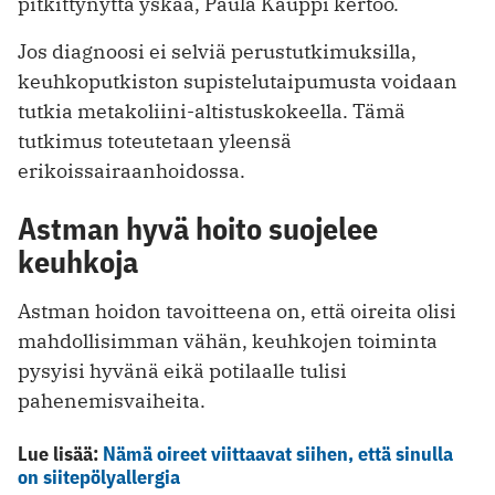
pitkittynyttä yskää, Paula Kauppi kertoo.
Jos diagnoosi ei selviä perustutkimuksilla,
keuhkoputkiston supistelutaipumusta voidaan
tutkia metakoliini-altistuskokeella. Tämä
tutkimus toteutetaan yleensä
erikoissairaanhoidossa.
Astman hyvä hoito suojelee
keuhkoja
Astman hoidon tavoitteena on, että oireita olisi
mahdollisimman vähän, keuhkojen toiminta
pysyisi hyvänä eikä potilaalle tulisi
pahenemisvaiheita.
Lue lisää:
Nämä oireet viittaavat siihen, että sinulla
on siitepölyallergia