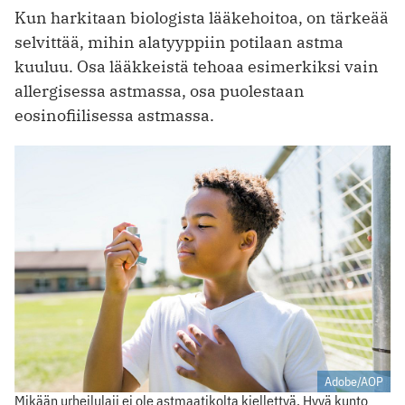
Kun harkitaan biologista lääkehoitoa, on tärkeää
selvittää, mihin alatyyppiin potilaan astma
kuuluu. Osa lääkkeistä tehoaa esimerkiksi vain
allergisessa astmassa, osa puolestaan
eosinofiilisessa astmassa.
Adobe/AOP
Mikään urheilulaji ei ole astmaatikolta kiellettyä. Hyvä kunto