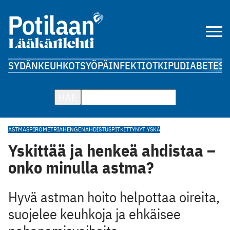
SYDÄN
KEUHKOT
SYÖPÄ
INFEKTIOT
KIPU
DIABETES
A
HAE
ASTMA
SPIROMETRIA
HENGENAHDISTUS
PITKITTYNYT YSKÄ
Yskittää ja henkeä ahdistaa –
onko minulla astma?
Hyvä astman hoito helpottaa oireita,
suojelee keuhkoja ja ehkäisee