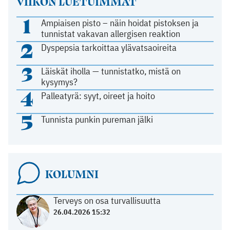
VIIKON LUETUIMMAT
1
Ampiaisen pisto – näin hoidat pistoksen ja
tunnistat vakavan allergisen reaktion
2
Dyspepsia tarkoittaa ylävatsaoireita
3
Läiskät iholla — tunnistatko, mistä on
kysymys?
4
Palleatyrä: syyt, oireet ja hoito
5
Tunnista punkin pureman jälki
KOLUMNI
Terveys on osa turvallisuutta
26.04.2026 15:32