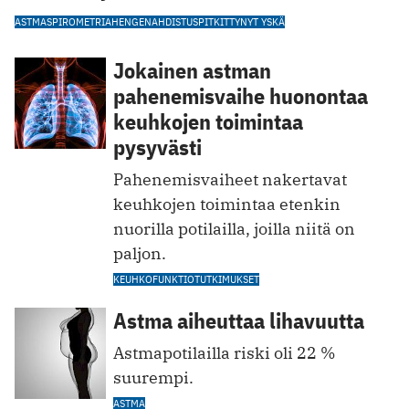
ASTMA
SPIROMETRIA
HENGENAHDISTUS
PITKITTYNYT YSKÄ
Jokainen astman
pahenemisvaihe huonontaa
keuhkojen toimintaa
pysyvästi
Pahenemisvaiheet nakertavat
keuhkojen toimintaa etenkin
nuorilla potilailla, joilla niitä on
paljon.
KEUHKOFUNKTIOTUTKIMUKSET
Astma aiheuttaa lihavuutta
Astmapotilailla riski oli 22 %
suurempi.
ASTMA