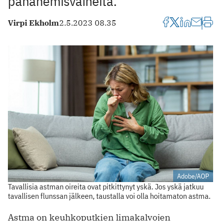
pahanemisvaiheita.
Virpi Ekholm
2.5.2023 08.35
Adobe/AOP
Tavallisia astman oireita ovat pitkittynyt yskä. Jos yskä jatkuu
tavallisen flunssan jälkeen, taustalla voi olla hoitamaton astma.
Astma on keuhkoputkien limakalvojen