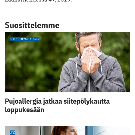
Suosittelemme
SIITEPÖLYALLERGIA
Pujoallergia jatkaa siitepölykautta
loppukesään
UNI