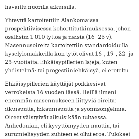
havaittu nuorilla aikuisilla.
Yhteyttä kartoitettiin Alankomaissa
prospektiivisessa kohorttitutkimuksessa, johon
osallistui 1 010 tyttöä ja naista (16–25 v).
Masennusoireita kartoitettiin standardoiduilla
kyselylomakkeilla kun tytöt olivat 16-, 19-, 22- ja
25-vuotiaita. Ehkäisypillerien lajeja, kuten
yhdistelmä- tai progestiiniehkäisyä, ei eroteltu.
Ehkäisypillerien käyttäjät poikkesivat
verrokeista 16 vuoden iässä. Heillä ilmeni
enemmän masennukseen liittyviä oireita:
itkuisuutta, liikaunisuutta ja syömisongelmia.
Oireet väistyivät aikuisikään tultaessa.
Anhedonian, eli kyvyttömyyden nauttia, tai
surumieli­syyden suhteen ei ollut eroa. Tulokset