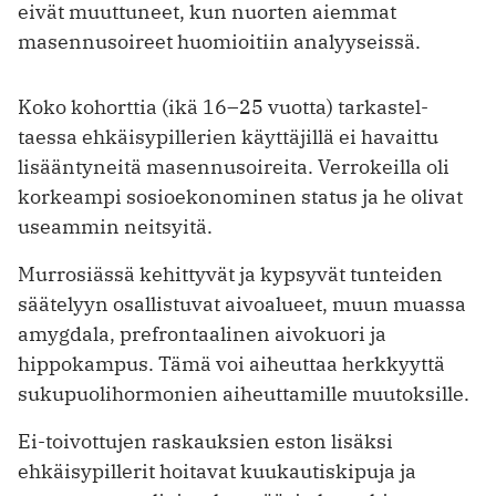
eivät muuttuneet, kun nuorten aiemmat
masennusoireet huomioitiin analyyseissä.
Koko kohorttia (ikä 16–25 vuotta) tarkastel­
taessa ehkäisypillerien käyttäjillä ei havaittu
lisääntyneitä masennusoireita. Verrokeilla oli
korkeampi sosio­ekono­minen status ja he olivat
useammin neitsyitä.
Murrosiässä kehittyvät ja kypsyvät tunteiden
säätelyyn osallistuvat aivo­alueet, muun muassa
amygdala, prefrontaalinen aivokuori ja
hippokampus. Tämä voi aiheuttaa herkkyyttä
sukupuolihormo­nien aiheuttamille muutoksille.
Ei-toivottujen raskauksien eston lisäksi
ehkäisypillerit hoitavat kuukautiskipuja ja