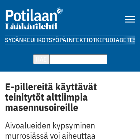
SYDÄN
KEUHKOT
SYÖPÄ
INFEKTIOT
KIPU
DIABETES
A
HAE
E-pillereitä käyttävät
teinitytöt alttiimpia
masennusoireille
Aivoalueiden kypsyminen
murrosiässä voi aiheuttaa