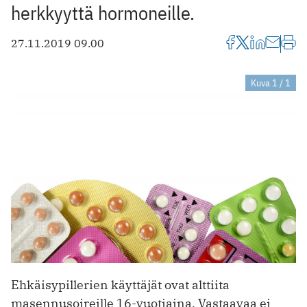
herkkyyttä hormo­neille.
27.11.2019 09.00
Kuva 1 / 1
Ehkäisypillerien käyttäjät ovat alttiita
masennusoireille 16-vuo­tiaina. Vas­taavaa ei