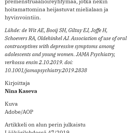
premenstruaalioireyhtymää, jotka nekin
hoitamattomina heijastuvat mielialaan ja
hyvinvointiin.
Lähde: de Wit AE, Booij SH, Giltay EJ, Joffe H,
Schoevers RA, Oldehinkel AJ. Association of use of oral
contraceptives with depressive symptoms among
adolescents and young women. JAMA Psychiatry,
verkossa ensin 2.10.2019. doi:
10.1001/jamapsychiatry.2019.2838
Kirjoittaja
Nina Kaseva
Kuva
Adobe/AOP
Artikkeli on alun perin julkaistu
Lääkärilehdessä 47/2019.