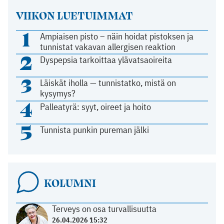
VIIKON LUETUIMMAT
1
Ampiaisen pisto – näin hoidat pistoksen ja
tunnistat vakavan allergisen reaktion
2
Dyspepsia tarkoittaa ylävatsaoireita
3
Läiskät iholla — tunnistatko, mistä on
kysymys?
4
Palleatyrä: syyt, oireet ja hoito
5
Tunnista punkin pureman jälki
KOLUMNI
Terveys on osa turvallisuutta
26.04.2026 15:32