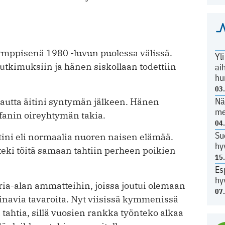
kymppisenä 1980 -luvun puolessa välissä.
Yl
tutkimuksiin ja hänen siskollaan todettiin
ai
hu
03
Nä
ukautta äitini syntymän jälkeen. Hänen
me
rfanin oireyhtymän takia.
04
Su
ini eli normaalia nuoren naisen elämää.
hy
teki töitä samaan tahtiin perheen poikien
15
Es
hy
toria-alan ammatteihin, joissa joutui olemaan
07
inavia tavaroita. Nyt viisissä kymmenissä
tahtia, sillä vuosien rankka työnteko alkaa