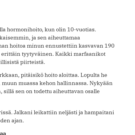
lla hormonihoito, kun olin 10-vuotias.
aikaisemmin, ja sen aiheuttamaa
Ilman hoitoa minun ennustettiin kasvavan 190
a erittäin tyytyväinen. Kaikki marfaanikot
llisistä piirteistä.
kkaan, pitäisikö hoito aloittaa. Lopulta he
ötä muun muassa kehon hallinnassa. Nykyään
, sillä sen on todettu aiheuttavan osalle
sä. Jalkani leikattiin neljästi ja hampaitani
oden ajan.
taa