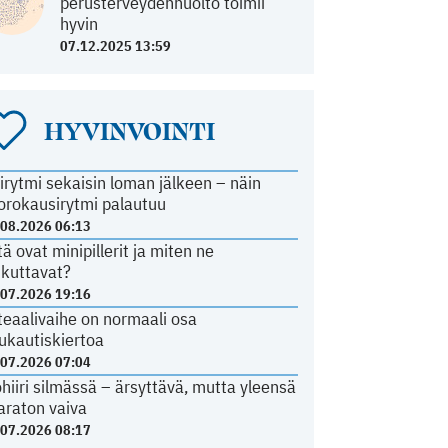
perusterveydenhuolto toimii
hyvin
07.12.2025 13:59
HYVINVOINTI
irytmi sekaisin loman jälkeen – näin
orokausirytmi palautuu
.08.2026 06:13
tä ovat minipillerit ja miten ne
ikuttavat?
.07.2026 19:16
teaalivaihe on normaali osa
ukautiskiertoa
.07.2026 07:04
ohiiri silmässä – ärsyttävä, mutta yleensä
araton vaiva
.07.2026 08:17