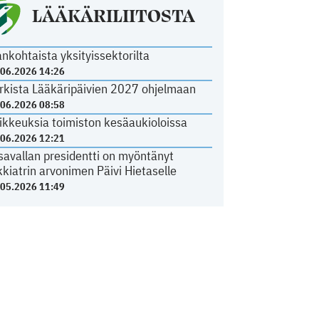
LÄÄKÄRILIITOSTA
ankohtaista yksityissektorilta
.06.2026 14:26
rkista Lääkäripäivien 2027 ohjelmaan
.06.2026 08:58
ikkeuksia toimiston kesäaukioloissa
.06.2026 12:21
savallan presidentti on myöntänyt
kkiatrin arvonimen Päivi Hietaselle
.05.2026 11:49