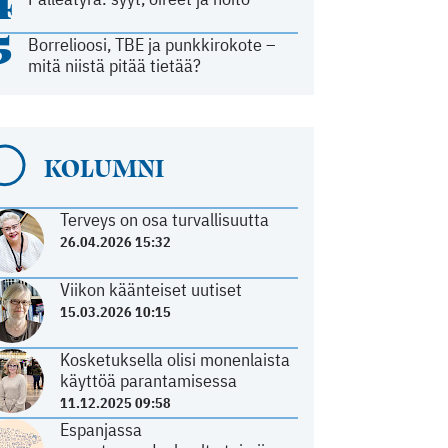
4
5
Borrelioosi, TBE ja punkkirokote –
mitä niistä pitää tietää?
KOLUMNI
Terveys on osa turvallisuutta
26.04.2026 15:32
Viikon käänteiset uutiset
15.03.2026 10:15
Kosketuksella olisi monenlaista
käyttöä parantamisessa
11.12.2025 09:58
Espanjassa