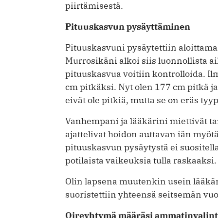
piirtämisestä.
Pituuskasvun pysäyttäminen
Pituuskasvuni pysäytettiin aloittama
Murrosikäni alkoi siis luonnollista 
pituuskasvua voitiin kontrolloida. 
cm pitkäksi. Nyt olen 177 cm pitkä j
eivät ole pitkiä, mutta se on eräs tyypi
Vanhempani ja lääkärini miettivät tar
ajattelivat hoidon auttavan iän my
pituuskasvun pysäytystä ei suositella
potilaista vaikeuksia tulla raskaaksi.
Olin lapsena muutenkin usein lääkäris
suoristettiin yhteensä seitsemän vu
Oireyhtymä määräsi ammatinvalin