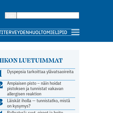
Hae
TI
TERVEYDENHUOLTO
MIELIPIDE
IIKON LUETUIMMAT
1
Dyspepsia tarkoittaa ylävatsaoireita
2
Ampiaisen pisto – näin hoidat
pistoksen ja tunnistat vakavan
allergisen reaktion
3
Läiskät iholla — tunnistatko, mistä
on kysymys?
Palleatyrä: syyt, oireet ja hoito