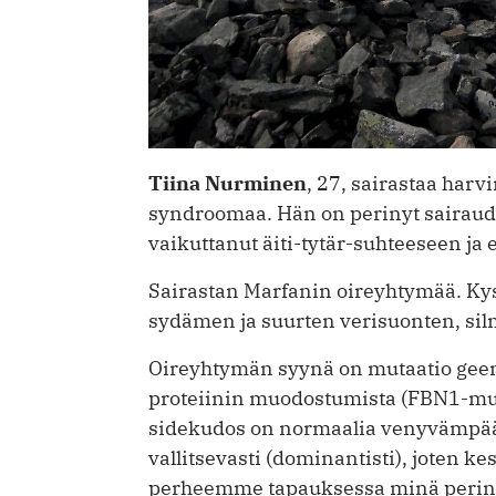
Tiina Nurminen
, 27, sairastaa har
syndroomaa. Hän on perinyt sairaude
vaikuttanut äiti-tytär-suhteeseen ja
Sairastan Marfanin oireyhtymää. Kyse
sydämen ja suurten verisuonten, sil
Oireyhtymän syynä on mutaatio geen
proteiinin muodostumista (FBN1-mu
sidekudos on normaalia venyvämpää
vallitsevasti (dominantisti), joten k
perheemme tapauksessa minä perin sa