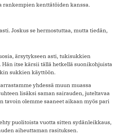
sa rankempien kenttätöiden kanssa.
asti. Joskus se hermostuttaa, mutta tiedän,
uosia, ärsytykseen asti, tukisukkien
. Hän itse kärsii tällä hetkellä suonikohjuista
kin sukkien käyttöön.
. Harrastamme yhdessä muun muassa
suhteen lisäksi saman sairauden, juteltavaa
tären tavoin olemme saaneet aikaan myös pari
tehty puolitoista vuotta sitten sydänleikkaus,
kauden aiheuttaman rasituksen.