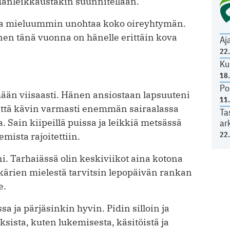
dänleikkaustakin suunnitellaan.
lä ja mieluummin unohtaa koko oireyhtymän.
en tänä vuonna on hänelle erittäin kova
Aj
22
Ku
18
Po
mään viisaasti. Hänen ansiostaan lapsuuteni
11
, että kävin varmasti enemmän sairaalassa
Ta
a. Sain kiipeillä puissa ja leikkiä metsässä
ar
22
mista rajoitettiin.
. Tarhaiässä olin keskiviikot aina kotona
ärien mielestä tarvitsin lepopäivän rankan
e.
 ja pärjäsinkin hyvin. Pidin silloin ja
ksista, kuten lukemisesta, käsitöistä ja