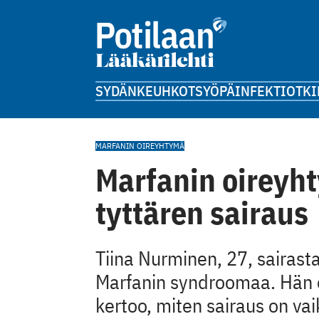
SYDÄN
KEUHKOT
SYÖPÄ
INFEKTIOT
KI
MARFANIN OIREYHTYMÄ
Marfanin oireyht
tyttären sairaus
Tiina Nurminen, 27, sairast
Marfanin syndroomaa. Hän on
kertoo, miten sairaus on vai