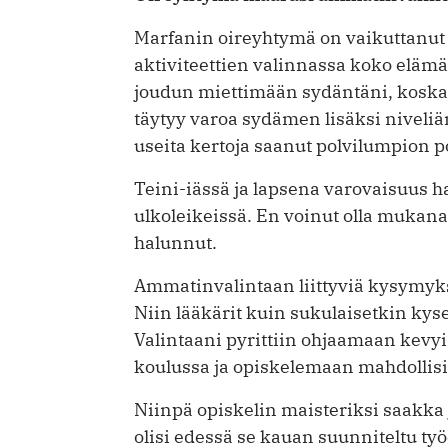
Marfanin oireyhtymä on vaikuttanut
aktiviteettien valinnassa koko eläm
joudun miettimään sydäntäni, koska 
täytyy varoa sydämen lisäksi niveliä
useita kertoja saanut polvilumpion po
Teini-iässä ja lapsena varovaisuus ha
ulkoleikeissä. En voinut olla mukana 
halunnut.
Ammatinvalintaan liittyviä kysymyksi
Niin lääkärit kuin sukulaisetkin kyse
Valintaani pyrittiin ohjaamaan kevyi
koulussa ja opiskelemaan mahdollis
Niinpä opiskelin maisteriksi saakka 
olisi edessä se kauan suunniteltu työ