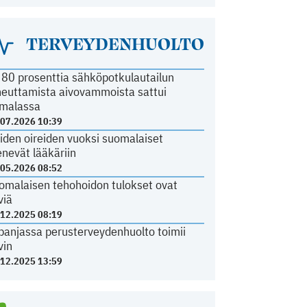
TERVEYDENHUOLTO
i 80 prosenttia sähköpotkulautailun
heuttamista aivovammoista sattui
malassa
.07.2026 10:39
iden oireiden vuoksi suomalaiset
nevät lääkäriin
.05.2026 08:52
omalaisen tehohoidon tulokset ovat
viä
.12.2025 08:19
panjassa perusterveydenhuolto toimii
vin
.12.2025 13:59