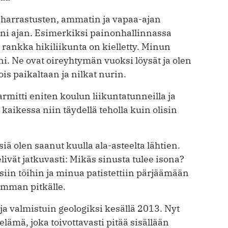
 harrastusten, ammatin ja vapaa-ajan
äni ajan. Esimerkiksi painonhallinnassa
rankka hikiliikunta on kielletty. Minun
ni. Ne ovat oireyhtymän vuoksi löysät ja olen
is paikaltaan ja nilkat nurin.
rmitti eniten koulun liikuntatunneilla ja
kaikessa niin täydellä teholla kuin olisin
ä olen saanut kuulla ala-asteelta lähtien.
livät jatkuvasti: Mikäs sinusta tulee isona?
siin töihin ja minua patistettiin pärjäämään
imman pitkälle.
ja valmistuin geologiksi kesällä 2013. Nyt
elämä, joka toivottavasti pitää sisällään