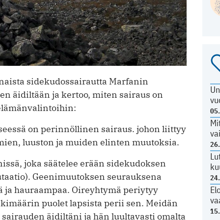
vinaista sidekudossairautta Marfanin
Un
n äidiltään ja kertoo, miten sairaus on
vu
 elämänvalintoihin:
05
Mi
essä on perinnöllinen sairaus. johon liittyy
va
mien, luuston ja muiden elinten muutoksia.
26
Lu
issä, joka säätelee erään sidekudoksen
ku
taatio). Geenimuutoksen seurauksena
24
 ja hauraampaa. Oireyhtymä periytyy
El
va
eskimäärin puolet lapsista perii sen. Meidän
15
irauden äidiltäni ja hän luultavasti omalta