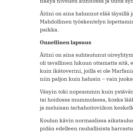
näkyä nivelien kunnossa ja uutta sy
Äitini on aina halunnut elää täysil
Mahdollinen työskentelyn lopettamin
paikka.
Onnellinen lapsuus
Äitini on aina suhtautunut oireyhty
oli tavallinen lukuun ottamatta sitä
kuin ikätoverini, joilla ei ole Marfani
niin paljon kuin halusin – vain juokse
Väsyin toki nopeammin kuin ystäväni
tai hoidossa mummolassa, koska lääk
ja meluisan tarhahoitoviikon keskell
Koulun kävin normaalissa aikataulussa
pidän edelleen rauhallisista harrastu