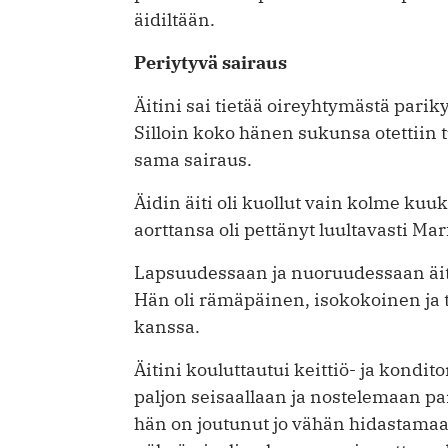
äidiltään.
Periytyvä sairaus
Äitini sai tietää oireyhtymästä pari
Silloin koko hänen sukunsa otettiin 
sama sairaus.
Äidin äiti oli kuollut vain kolme ku
aorttansa oli pettänyt luultavasti Ma
Lapsuudessaan ja nuoruudessaan äit
Hän oli rämäpäinen, isokokoinen ja 
kanssa.
Äitini kouluttautui keittiö- ja kondi
paljon seisaallaan ja nostelemaan pa
hän on joutunut jo vähän hidastamaa 