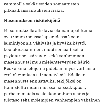
vammoille sekä useiden somaattisten
pitkäaikaissairauk­sien riskiä.
Masennuksen riskitekijöitä
Masennukselle altistavia elämäntapahtumia
ovat muun muassa lapsuudessa koetut
laiminlyönnit, väkivalta ja hyväksikäyttö,
koulukiusaaminen, muut somaattiset tai
psykiatriset sairaudet sekä vanhemman
masennus tai muu mielenterveyden häiriö.
Keskeisinä tekijöinä pidetään myös varhaisia
erokokemuksia tai menetyksiä. Edelleen
masennusta ennustaviksi tekijöiksi on
tunnistettu muun muassa naissukupuoli,
perheen matala sosioekonominen status ja
tulotaso sekä molempien vanhempien vähäinen