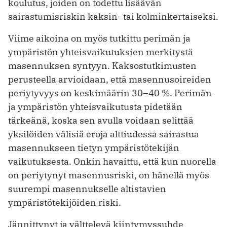
koulutus, joiden on todettu lisäävän
sairastumisriskin kaksin- tai kolminkertaiseksi.
Viime aikoina on myös tutkittu perimän ja
ympäristön yhteisvaikutuksien merkitystä
masennuksen syntyyn. Kaksostutkimusten
perusteella arvioidaan, että masennusoireiden
periytyvyys on keskimäärin 30–40 %. Perimän
ja ympäristön yhteisvaikutusta pidetään
tärkeänä, koska sen avulla voidaan selittää
yksilöiden välisiä eroja alttiudessa sairastua
masennukseen tietyn ympäristötekijän
vaikutuksesta. Onkin havaittu, että kun nuorella
on periytynyt masennusriski, on hänellä myös
suurempi masennukselle altistavien
ympäristötekijöiden riski.
Jännittynyt ja välttelevä kiintymyssuhde