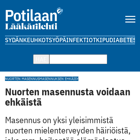
SYDÄN
KEUHKOT
SYÖPÄ
INFEKTIOT
KIPU
DIABETES
A
HAE
NUORTEN MASENNUS
MASENNUKSEN EHKÄISY
Nuorten masennusta voidaan
ehkäistä
Masennus on yksi yleisimmistä
nuorten mielenterveyden häiriöistä,