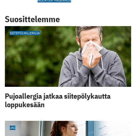
NUORTEN MASENNUS
Suosittelemme
SIITEPÖLYALLERGIA
Pujoallergia jatkaa siitepölykautta
loppukesään
UNI