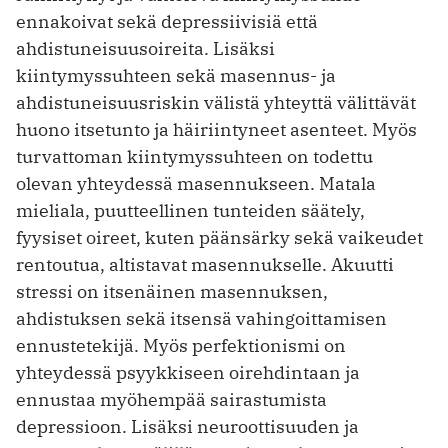
ennakoivat sekä depressiivisiä että
ahdistuneisuusoireita. Lisäksi
kiintymyssuhteen sekä masennus- ja
ahdistuneisuusriskin välistä yhteyttä välittävät
huono itsetunto ja häiriintyneet asenteet. Myös
turvattoman kiintymyssuhteen on todettu
olevan yhteydessä masennukseen. Matala
mieliala, puutteellinen tunteiden säätely,
fyysiset oireet, kuten päänsärky sekä vaikeudet
rentoutua, altistavat masennukselle. Akuutti
stressi on itsenäinen masennuksen,
ahdistuksen sekä itsensä vahingoittamisen
ennustetekijä. Myös perfektionismi on
yhteydessä psyykkiseen oirehdintaan ja
ennustaa myöhempää sairastumista
depressioon. Lisäksi neuroottisuuden ja