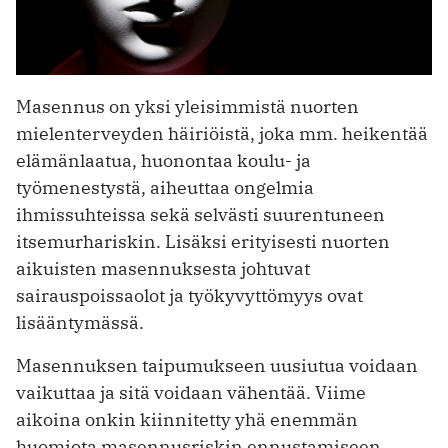
Masennus on yksi yleisimmistä nuorten
mielenterveyden häiriöistä, joka mm. heikentää
elämänlaatua, huonontaa koulu- ja
työmenestystä, aiheuttaa ongelmia
ihmissuhteissa sekä selvästi suurentuneen
itsemurhariskin. Lisäksi erityisesti nuorten
aikuisten masennuksesta johtuvat
sairauspoissaolot ja työkyvyttömyys ovat
lisääntymässä.
Masennuksen taipumukseen uusiutua voidaan
vaikuttaa ja sitä voidaan vähentää. Viime
aikoina onkin kiinnitetty yhä enemmän
huomiota masennusriskin ennustamiseen,