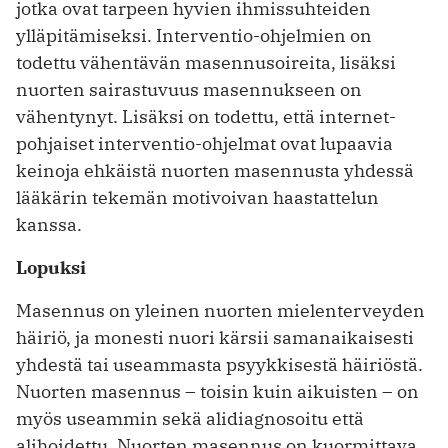
jotka ovat tarpeen hyvien ihmissuhteiden
ylläpitämiseksi. Interventio-ohjelmien on
todettu vähentävän masennus­oireita, lisäksi
nuorten sairastuvuus masennukseen on
vähentynyt. Lisäksi on todettu, että internet-
pohjaiset interventio-ohjelmat ovat lupaavia
keinoja ehkäistä nuorten masennusta yhdessä
lääkärin tekemän motivoivan haastattelun
kanssa.
Lopuksi
Masennus on yleinen nuorten mielenterveyden
häiriö, ja monesti nuori kärsii samanaikaisesti
yhdestä tai useammasta psyykkisestä häiriöstä.
Nuorten masennus – toisin kuin aikuisten – on
myös useammin sekä alidiagnosoitu että
alihoidettu. Nuorten masennus on kuormittava