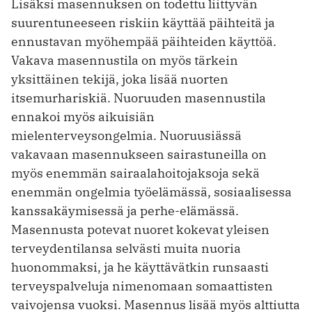
Lisäksi masennuksen on todettu liittyvän
suurentuneeseen riskiin käyttää päihteitä ja
ennustavan myöhempää päihteiden käyttöä.
Vakava masennustila on myös tärkein
yksittäinen tekijä, joka lisää nuorten
itsemurhariskiä. Nuoruuden masennustila
ennakoi myös aikuis­iän
mielenterveysongelmia. Nuoruusiässä
vakavaan masennukseen sairastuneilla on
myös enemmän sairaalahoitojaksoja sekä
enemmän ongelmia työelämässä, sosiaalisessa
kanssakäymisessä ja perhe-elämässä.
Masennusta potevat nuoret kokevat yleisen
terveydentilansa selvästi muita nuoria
huonommaksi, ja he käyttävätkin runsaasti
terveyspalveluja nimenomaan somaattisten
vaivojensa vuoksi. Masennus lisää myös alttiutta