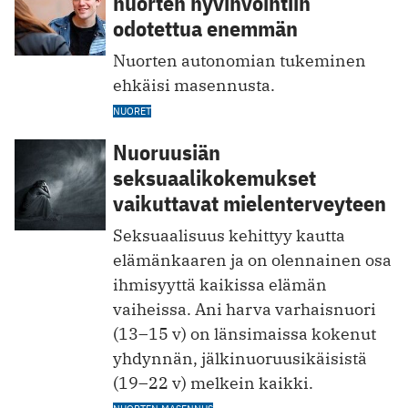
nuorten hyvinvointiin
odotettua enemmän
Nuorten autonomian tukeminen
ehkäisi masennusta.
NUORET
Nuoruusiän
seksuaalikokemukset
vaikuttavat mielenterveyteen
Seksuaalisuus kehittyy kautta
elämänkaaren ja on olennainen osa
ihmisyyttä kaikissa elämän
vaiheissa. Ani harva varhaisnuori
(13–15 v) on länsimaissa kokenut
yhdynnän, jälkinuoruusikäisistä
(19–22 v) melkein kaikki.