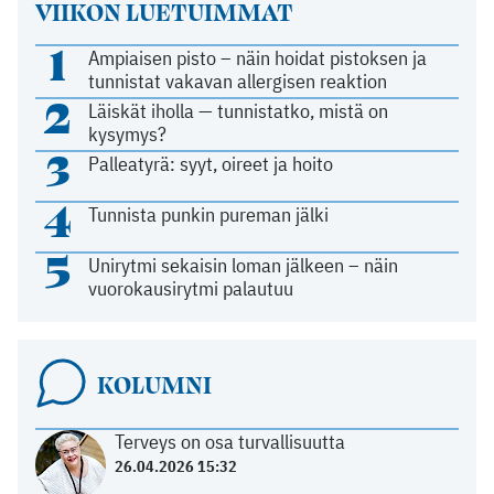
VIIKON LUETUIMMAT
1
Ampiaisen pisto – näin hoidat pistoksen ja
tunnistat vakavan allergisen reaktion
2
Läiskät iholla — tunnistatko, mistä on
kysymys?
3
Palleatyrä: syyt, oireet ja hoito
4
Tunnista punkin pureman jälki
5
Unirytmi sekaisin loman jälkeen – näin
vuorokausirytmi palautuu
KOLUMNI
Terveys on osa turvallisuutta
26.04.2026 15:32