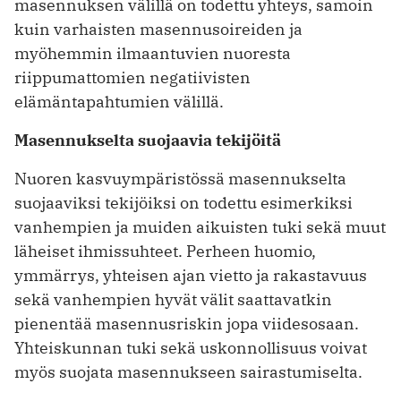
masennuksen välillä on todettu yhteys, samoin
kuin varhaisten masennusoireiden ja
myöhemmin ilmaantuvien nuoresta
riippumattomien negatiivisten
elämäntapahtumien välillä.
Masennukselta suojaavia tekijöitä
Nuoren kasvuympäristössä masennukselta
suojaaviksi tekijöiksi on todettu esimerkiksi
vanhempien ja muiden aikuisten tuki sekä muut
läheiset ihmissuhteet. Perheen huomio,
ymmärrys, yhteisen ajan vietto ja rakastavuus
sekä vanhempien hyvät välit saattavatkin
pienentää masennusriskin jopa viidesosaan.
Yhteiskunnan tuki sekä uskonnollisuus voivat
myös suojata masennukseen sairastumiselta.