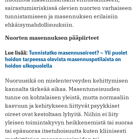
sairastumisriskissä olevien nuorten varhaiseen
tunnistamiseen ja masennuksen erilaisiin
ehkäisymahdollisuuksiin.
Nuorten masennuksen pääpiirteet
Lue lisää:
Tunnistatko masennusoireet? – Yli puolet
hoidon tarpeessa olevista masennuspotilaista on
hoidon ulkopuolella
Nuoruusikä on mielenterveyden kehittymisen
kannalta tärkeää aikaa. Masentuneisuuden
tunne on kohtalaisen yleistä, mutta normaaliin
kasvuun ja kehitykseen liittyvät psyykkiset
oireet ovat kestoltaan lyhyitä. Niihin ei liity
yleisen toimintakyvyn heikkenemistä tai suoraa
tai epäsuoraa itsetuhoisuutta kuten kliinisesti