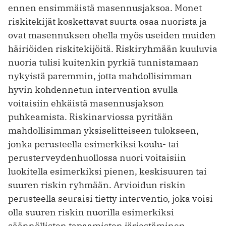
ennen ensimmäistä masennusjaksoa. Monet
riskitekijät koskettavat suurta osaa nuorista ja
ovat masennuksen ohella myös useiden muiden
häi­riöiden riskitekijöitä. Riskiryhmään kuuluvia
nuoria tulisi kuitenkin pyrkiä tunnistamaan
nykyistä paremmin, jotta mahdollisimman
hyvin kohdennetun intervention avulla
voitaisiin ehkäistä masennusjakson
puhkeamista. Riskin­arviossa pyritään
mahdollisimman yksiselitteiseen tulokseen,
jonka perusteella esimerkiksi koulu- tai
perusterveydenhuollossa nuori voitaisiin
luokitella esimerkiksi pienen, keskisuuren tai
suuren riskin ryhmään. Arvioidun riskin
perusteella seuraisi tietty interventio, joka voisi
­olla suuren riskin nuorilla esimerkiksi
säännöllisten tapaamisten järjestäminen