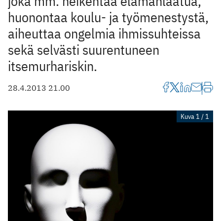
joka mm. heikentää elämänlaatua,
huonontaa koulu- ja työmenestystä,
aiheuttaa ongelmia ihmissuhteissa
sekä selvästi suurentuneen
itsemurhariskin.
28.4.2013 21.00
Kuva 1 / 1