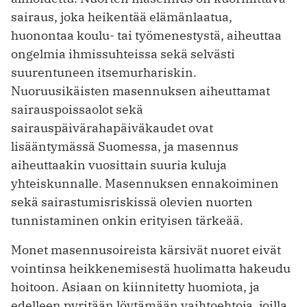
sairaus, joka heikentää elämänlaatua,
huonontaa koulu- tai työmenestystä, aiheuttaa
ongelmia ihmissuhteissa sekä selvästi
suurentuneen itsemurhariskin.
Nuoruusikäisten masennuksen aiheuttamat
sairauspoissaolot sekä
sairauspäivärahapäiväkaudet ovat
lisääntymässä Suomessa, ja masennus
aiheuttaakin vuosittain suuria kuluja
yhteiskunnalle. Masennuksen ennakoiminen
sekä sairastumisriskissä olevien nuorten
tunnistaminen onkin erityisen tärkeää.
Monet masennusoireista kärsivät nuoret eivät
vointinsa heikkenemisestä huolimatta hakeudu
hoitoon. Asiaan on kiinnitetty huomiota, ja
edelleen pyritään löytämään vaihtoehtoja, joilla