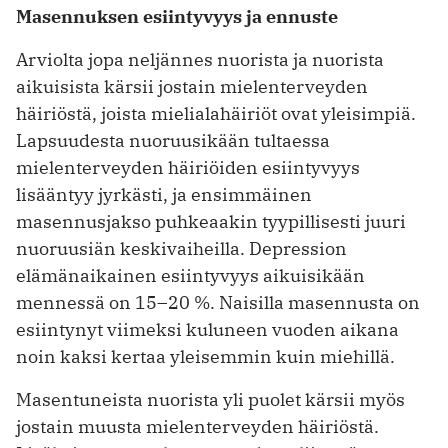
Masennuksen esiintyvyys ja ennuste
Arviolta jopa neljännes nuorista ja nuorista
aikuisista kärsii jostain mielenterveyden
häiriöstä, joista mielialahäiriöt ovat yleisimpiä.
Lapsuudesta nuoruusikään tultaessa
mielenterveyden häiriöiden esiintyvyys
lisääntyy jyrkästi, ja ensimmäinen
masennusjakso puhkeaakin tyypillisesti juuri
nuoruusiän keskivaiheilla. Depression
elämänaikainen esiintyvyys aikuisikään
mennessä on 15–20 %. Naisilla masennusta on
esiintynyt viimeksi kuluneen vuoden aikana
noin kaksi kertaa yleisemmin kuin miehillä.
Masentuneista nuorista yli puolet kärsii myös
jostain muusta mielenterveyden häiriöstä.