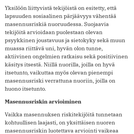
Yksilöön liittyvistä tekijöistä on esitetty, että
lapsuuden sosiaalinen pärjäävyys vähentää
masennusriskiä nuoruudessa. Suojaavia
tekijöitä arvioidaan puolestaan olevan
psyykkinen joustavuus ja sietokyky sekä muun
muassa riittävä uni, hyvän olon tunne,
aktiivinen ongelmien ratkaisu sekä positiivinen
käsitys itsestä. Niillä nuorilla, joilla on hyvä
itsetunto, vaikuttaa myös olevan pienempi
masennusriski verrattuna nuoriin, joilla on
huono itsetunto.
Masennusriskin arvioiminen
Vaikka masennuksen riskitekijöitä tunnetaan
kohtuullisen laajasti, on yksittäisen nuoren
masennusriskin luotettava arviointi vaikeaa