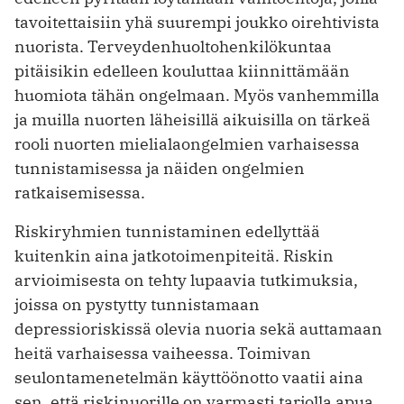
tavoitettaisiin yhä suurempi joukko oirehtivista
nuorista. Terveydenhuoltohenkilökuntaa
pitäisikin edelleen kouluttaa kiinnittämään
huomiota tähän ongelmaan. Myös vanhemmilla
ja muilla nuorten läheisillä aikuisilla on tärkeä
rooli nuorten mielialaongelmien varhaisessa
tunnistamisessa ja näiden ongelmien
ratkaisemisessa.
Riskiryhmien tunnistaminen edellyttää
kuitenkin aina jatkotoimenpiteitä. Riskin
arvioimisesta on tehty lupaavia tutkimuksia,
joissa on pystytty tunnistamaan
depressioriskissä olevia nuoria sekä auttamaan
heitä varhaisessa vaiheessa. Toimivan
seulontamenetelmän käyttöönotto vaatii aina
sen, että riskinuorille on varmasti tarjolla apua.