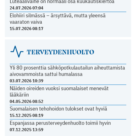
Luteaalivaihe on normaali osa kuukautiskiertoa
24.07.2026 07:04
Elohiiri silmässä – ärsyttävä, mutta yleensä
vaaraton vaiva
15.07.2026 08:17
TERVEYDENHUOLTO
Yli 80 prosenttia sähköpotkulautailun aiheuttamista
aivovammoista sattui humalassa
03.07.2026 10:39
Näiden oireiden vuoksi suomalaiset menevät
lääkäriin
04.05.2026 08:52
Suomalaisen tehohoidon tulokset ovat hyviä
15.12.2025 08:19
Espanjassa perusterveydenhuolto toimii hyvin
07.12.2025 13:59