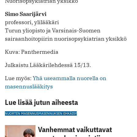
Nuorisopsykiatrian yksikkö
Simo Saarijärvi
professori, ylilääkäri
Turun yliopisto ja Varsinais-Suomen
sairaanhoitopiirin nuorisopsykiatrian yksikkö
Kuva: Panthermedia
Julkaistu Lääkärilehdessä 15/13.
Lue myös:
Yhä useammalla nuorella on
masennuslääkitys
Lue lisää jutun aiheesta
NUORTEN MASENNUS
MASENNUKSEN EHKÄISY
Vanhemmat vaikuttavat