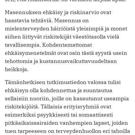
Masennuksen ehkäisy ja riskinarvio ovat
haastavia tehtäviä. Masennus on
mielenterveyden häiriöistä yleisimpiä ja monet
siihen liittyvät riskitekijät väestötasolla vielä
tavallisempia. Kohdentamattomat
ehkäisymenetelmät ovat osin tästä syystä usein
tehottomia ja kustannusvaikuttavuudeltaan
heikkoja.
Tämänhetkisen tutkimustiedon valossa tulisi
ehkäisyn olla kohdennettua ja suuntautua
sellaisiin nuoriin, joille on kasautunut useampia
riskitekijöitä. Tällaisia erityisryhmiä ovat
esimerkiksi psyykkisesti tai somaattisesti
pitkäaikaissairaiden vanhempien lapset, joiden
tuen tarpeeseen on terveydenhuollon eri tahoilla