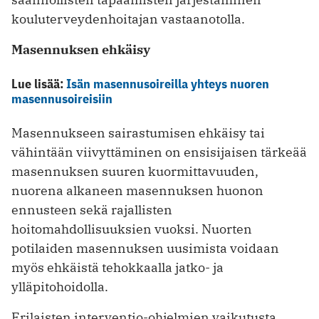
kouluterveydenhoitajan vastaanotolla.
Masennuksen ehkäisy
Lue lisää:
Isän masennusoireilla yhteys nuoren
masennusoireisiin
Masennukseen sairastumisen ehkäisy tai
vähintään viivyttäminen on ensisijaisen tärkeää
masennuksen suuren kuormittavuuden,
nuorena alkaneen masennuksen huonon
ennusteen ­sekä rajallisten
hoitomahdollisuuksien vuoksi. Nuorten
potilaiden masennuksen uusimista voidaan
myös ehkäistä tehokkaalla jatko- ja
ylläpitohoidolla.
Erilaisten interventio-ohjelmien vaikutusta