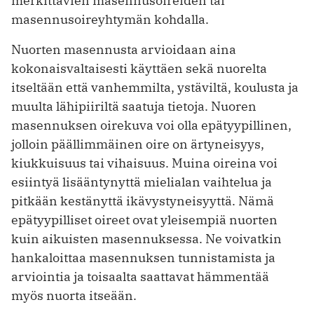
merkittävien masennusoireiden tai
masennusoireyhtymän kohdalla.
Nuorten masennusta arvioidaan aina
kokonaisvaltaisesti käyttäen sekä nuorelta
itseltään että vanhemmilta, ystäviltä, koulusta ja
muulta lähipiiriltä saatuja tietoja. Nuoren
masennuksen oirekuva voi olla epätyypillinen,
jolloin päällimmäinen oire on ärtyneisyys,
kiukkuisuus tai vihaisuus. Muina oireina voi
esiintyä lisääntynyttä mielialan vaihtelua ja
pitkään kestänyttä ikävystyneisyyttä. Nämä
epätyypilliset ­oireet ovat yleisempiä nuorten
kuin aikuisten masennuksessa. Ne voivatkin
hankaloittaa masennuksen tunnistamista ja
arviointia ja toisaalta saattavat hämmentää
myös nuorta it­seään.