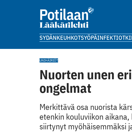
SYDÄN
KEUHKOT
SYÖPÄ
INFEKTIOT
KI
UNIHÄIRIÖT
Nuorten unen erit
ongelmat
Merkittävä osa nuorista kär
etenkin kouluviikon aikana
siirtynyt myöhäisemmäksi ja