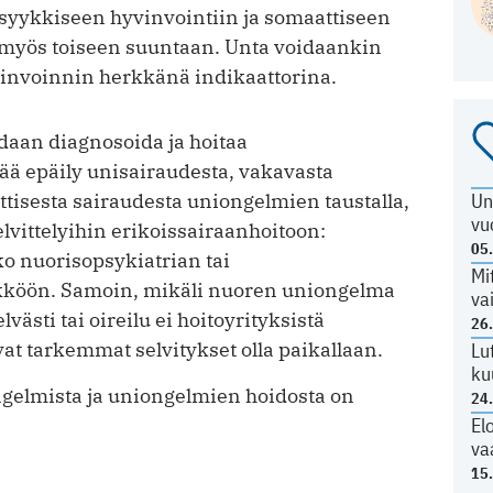
syykkiseen hyvinvointiin ja somaattiseen
 myös toiseen suuntaan. Unta voidaankin
vinvoinnin herkkänä indikaattorina.
daan diagnosoida ja hoitaa
ää epäily unisairaudesta, vakavasta
tisesta sairaudesta uniongelmien taustalla,
Un
vu
lvittelyihin erikoissairaanhoitoon:
05
o nuorisopsykiatrian tai
Mi
kköön. Samoin, mikäli nuoren uniongelma
va
sti tai oireilu ei hoitoyrityksistä
26
at tarkemmat selvitykset olla paikallaan.
Lu
ku
gelmista ja uniongelmien hoidosta on
24
El
va
15