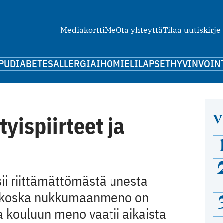
Mediakortti
Me
Ota yhteyttä
Tilaa uutiskirje
PU
DIABETES
ALLERGIA
IHO
MIELI
LAPSET
HYVINVOIN
V
yispiirteet ja
sii riittämättömästä unesta
, koska ­nukkumaanmeno on
 kouluun meno vaatii aikaista