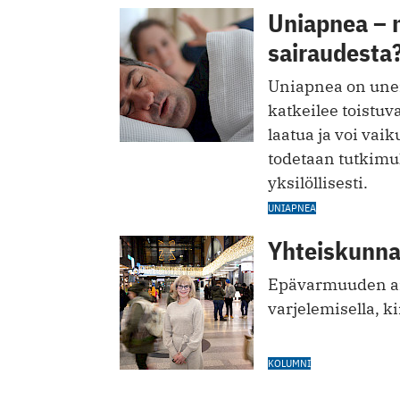
Uniapnea – 
sairaudesta
Uniapnea on unen
katkeilee toistu
laatua ja voi vai
todetaan tutkimuk
yksilöllisesti.
UNIAPNEA
Yhteiskunnal
Epävarmuuden aik
varjelemisella, k
KOLUMNI