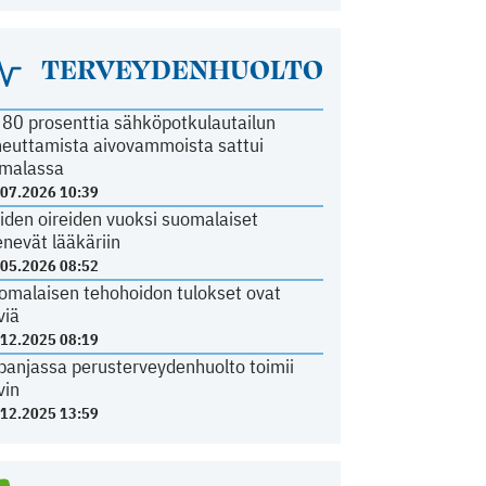
TERVEYDENHUOLTO
i 80 prosenttia sähköpotkulautailun
heuttamista aivovammoista sattui
malassa
.07.2026 10:39
iden oireiden vuoksi suomalaiset
nevät lääkäriin
.05.2026 08:52
omalaisen tehohoidon tulokset ovat
viä
.12.2025 08:19
panjassa perusterveydenhuolto toimii
vin
.12.2025 13:59