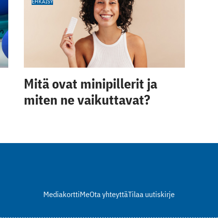
EHKÄISY
Mitä ovat minipillerit ja
miten ne vaikuttavat?
Mediakortti
Me
Ota yhteyttä
Tilaa uutiskirje