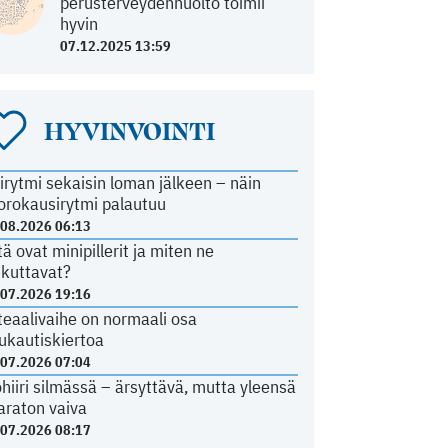
perusterveydenhuolto toimii
hyvin
07.12.2025 13:59
HYVINVOINTI
irytmi sekaisin loman jälkeen – näin
orokausirytmi palautuu
.08.2026 06:13
tä ovat minipillerit ja miten ne
ikuttavat?
.07.2026 19:16
teaalivaihe on normaali osa
ukautiskiertoa
.07.2026 07:04
ohiiri silmässä – ärsyttävä, mutta yleensä
araton vaiva
.07.2026 08:17