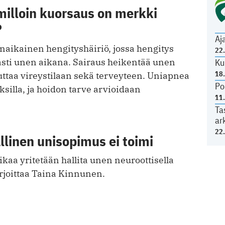
milloin kuorsaus on merkki
?
Aj
aikainen hengityshäiriö, jossa hengitys
22
vasti unen aikana. Sairaus heikentää unen
Ku
18
kuttaa vireystilaan sekä terveyteen. Uniapnea
Po
silla, ja hoidon tarve arvioidaan
11
Ta
ar
22
linen unisopimus ei toimi
aa yritetään hallita unen neuroottisella
irjoittaa Taina Kinnunen.