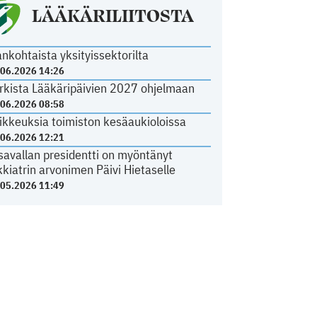
LÄÄKÄRILIITOSTA
ankohtaista yksityissektorilta
.06.2026 14:26
rkista Lääkäripäivien 2027 ohjelmaan
.06.2026 08:58
ikkeuksia toimiston kesäaukioloissa
.06.2026 12:21
savallan presidentti on myöntänyt
kkiatrin arvonimen Päivi Hietaselle
.05.2026 11:49