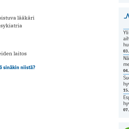
oistuva lääkäri
sykiatria
Yl
ai
hu
03
eiden laitos
Nä
me
ö sinäkin niistä?
04
Su
hy
15
Es
hy
07