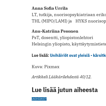
Anna Sofia Urrila
LT, tutkija, nuorisopsykiatriaan erik
THL (MIPO/LAMI) ja HYKS nuorisop
Anu-Katriina Pesonen
PsT, dosentti, yliopistonlehtori
Helsingin yliopisto, käyttäytymistiet
Lue lisää:
Unihäiriöt ovat yleisiä - kärsitk
Kuva: Pixmax
Artikkeli Lääkärilehdestä 40/12.
Lue lisää jutun aiheesta
UNIHÄIRIÖT