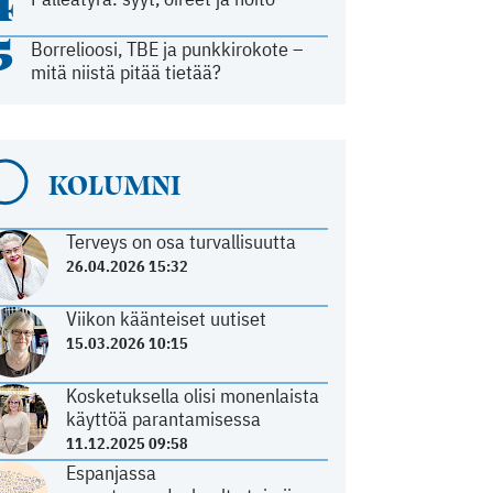
4
5
Borrelioosi, TBE ja punkkirokote –
mitä niistä pitää tietää?
KOLUMNI
Terveys on osa turvallisuutta
26.04.2026 15:32
Viikon käänteiset uutiset
15.03.2026 10:15
Kosketuksella olisi monenlaista
käyttöä parantamisessa
11.12.2025 09:58
Espanjassa