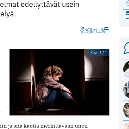
elmat edellyttävät usein
telyä.
Kuva 1 / 1
,
n ja sitä kautta merkittävään unen