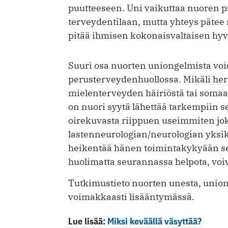
puutteeseen. Uni vaikuttaa nuoren p
terveydentilaan, mutta yhteys pätee
pitää ihmisen kokonaisvaltaisen hy
Suuri osa nuorten uniongelmista voi
perusterveydenhuollossa. Mikäli her
mielenterveyden häiriöstä tai somaat
on nuori syytä lähettää tarkempiin se
oirekuvasta riippuen useimmiten jok
lastenneurologian/neurologian yksi
heikentää hänen toimintakykyään selvä
huolimatta seurannassa helpota, voiv
Tutkimustieto nuorten unesta, union
voimakkaasti ­lisääntymässä.
Lue lisää:
Miksi keväällä väsyttää?