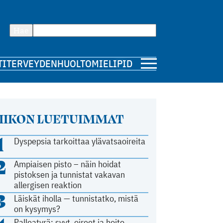
Hae
TI
TERVEYDENHUOLTO
MIELIPIDE
IIKON LUETUIMMAT
1
Dyspepsia tarkoittaa ylävatsaoireita
2
Ampiaisen pisto – näin hoidat
pistoksen ja tunnistat vakavan
allergisen reaktion
3
Läiskät iholla — tunnistatko, mistä
on kysymys?
Palleatyrä: syyt, oireet ja hoito