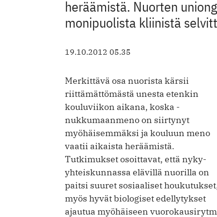
heräämistä. Nuorten uniong
monipuolista kliinistä selvit
19.10.2012 05.35
Merkittävä osa nuorista kärsii
riittämättömästä unesta etenkin
kouluviikon aikana, koska ­
nukkumaanmeno on siirtynyt
myöhäisemmäksi ja kouluun meno
vaatii aikaista heräämistä.
Tutkimukset osoittavat, että nyky-
yhteiskunnassa elävillä nuorilla on
paitsi suuret sosiaaliset houkutukset
myös hyvät biologiset edellytykset
ajautua myöhäiseen vuorokausirytmii