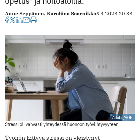
opetus- ja hoitoaloilla.
Anne Seppänen,
Karoliina Saarnikko
5.4.2023 20.33
Adobe/AOP
Stressi oli vahvasti yhteydessä huonoon työviihtyvyyteen.
Työhön liittyvä stressi on yleistynyt