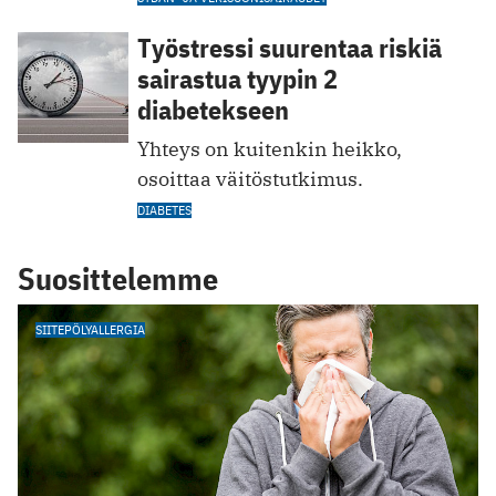
Työstressi suurentaa riskiä
sairastua tyypin 2
diabetekseen
Yhteys on kuitenkin heikko,
osoittaa väitöstutkimus.
DIABETES
Suosittelemme
SIITEPÖLYALLERGIA