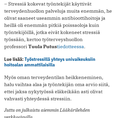
– Stressiä kokevat työntekijät käyttivät
terveydenhuollon palveluja muita enemmän, he
olivat saaneet useammin antibioottihoitoja ja
heillä oli enemmän pitkiä poissaoloja kuin
työntekijöillä, jotka eivät kokeneet stressiä
työssään, kertoo työterveyshuollon
professori
Tuula Putus
tiedotteessa
.
Lue lisää:
Työstressillä yhteys univaikeuksiin
hoitoalan ammattilaisilla
Myös oman terveydentilan heikkeneminen,
halu vaihtaa alaa ja työntekijän oma arvio siitä,
ettei jaksa nykytyössä eläkeikään asti olivat
vahvasti yhteydessä stressiin.
Juttu on julkaistu aiemmin Lääkärilehden
verkkosivuilla.