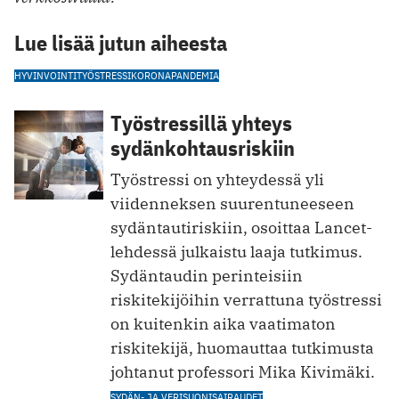
Lue lisää jutun aiheesta
HYVINVOINTI
TYÖSTRESSI
KORONAPANDEMIA
Työstressillä yhteys
sydänkohtausriskiin
Työstressi on yhteydessä yli
viidenneksen suurentuneeseen
sydäntautiriskiin, osoittaa Lancet-
lehdessä julkaistu laaja tutkimus.
Sydäntaudin perinteisiin
riskitekijöihin verrattuna työstressi
on kuitenkin aika vaatimaton
riskitekijä, huomauttaa tutkimusta
johtanut professori Mika Kivimäki.
SYDÄN- JA VERISUONISAIRAUDET