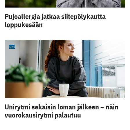
Pujoallergia jatkaa siitepölykautta
loppukesään
UNI
Unirytmi sekaisin loman jälkeen – näin
vuorokausirytmi palautuu