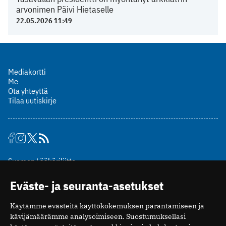
arvonimen Päivi Hietaselle
22.05.2026 11:49
Mediakortti
Me
Ota yhteyttä
Tilaa uutiskirje
Suomen Lääkäriliitto
Mäkelänkatu 2, PL 49
Eväste- ja seuranta-asetukset
00510 Helsinki
puh. (09) 393 091
Käytämme evästeitä käyttökokemuksen parantamiseen ja
toimitus@potilaanlaakarilehti.fi
kävijämäärämme analysoimiseen. Suostumuksellasi