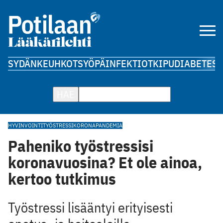
SYDÄN
KEUHKOT
SYÖPÄ
INFEKTIOT
KIPU
DIABETES
A
HAE
HYVINVOINTI
TYÖSTRESSI
KORONAPANDEMIA
Paheniko työstressisi
koronavuosina? Et ole ainoa,
kertoo tutkimus
Työstressi lisääntyi erityisesti