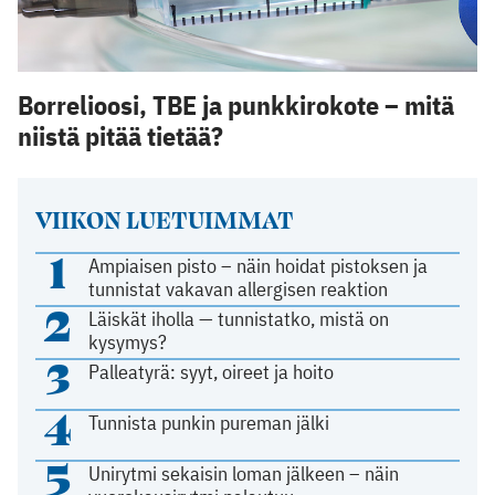
Borrelioosi, TBE ja punkkirokote – mitä
niistä pitää tietää?
VIIKON LUETUIMMAT
1
Ampiaisen pisto – näin hoidat pistoksen ja
tunnistat vakavan allergisen reaktion
2
Läiskät iholla — tunnistatko, mistä on
kysymys?
3
Palleatyrä: syyt, oireet ja hoito
4
Tunnista punkin pureman jälki
5
Unirytmi sekaisin loman jälkeen – näin