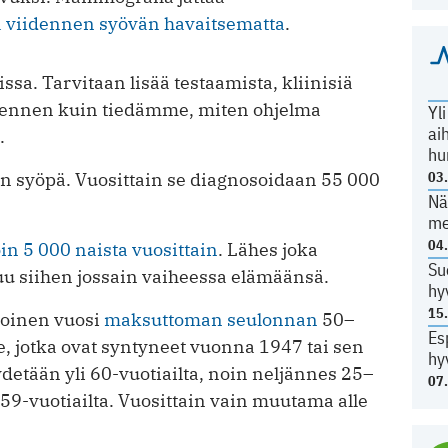
a viidennen syövän havaitsematta
.
sa. Tarvitaan lisää testaamista, kliinisiä
 ennen kuin tiedämme, miten ohjelma
Yl
ai
.
hu
in syöpä. Vuosittain se diagnosoidaan 55 000
03
Nä
me
04
in 5 000 naista vuosittain
. Lähes joka
Su
u siihen jossain vaiheessa elämäänsä.
hy
15
toinen vuosi
maksuttoman seulonnan
50–
Es
lle, jotka ovat syntyneet vuonna 1947 tai sen
hy
ydetään yli 60-vuotiailta, noin neljännes 25–
07
–59-vuotiailta. Vuosittain vain muutama alle