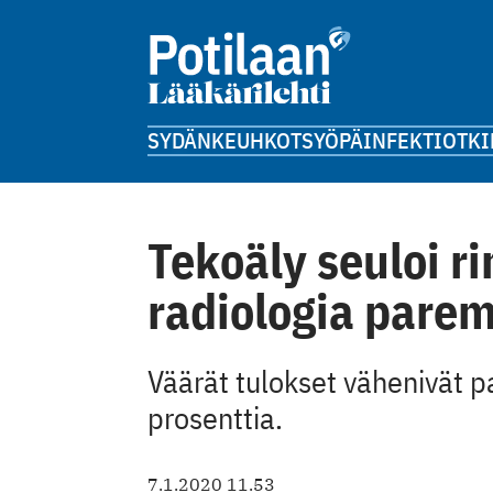
SYDÄN
KEUHKOT
SYÖPÄ
INFEKTIOT
KI
Tekoäly seuloi r
radiologia pare
Väärät tulokset vähenivät 
prosenttia.
7.1.2020 11.53