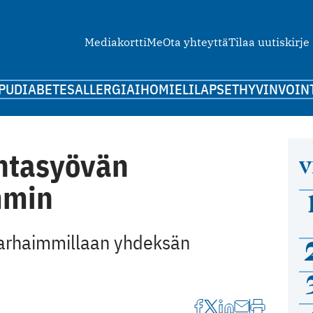
Mediakortti
Me
Ota yhteyttä
Tilaa uutiskirje
PU
DIABETES
ALLERGIA
IHO
MIELI
LAPSET
HYVINVOIN
intasyövän
V
mmin
parhaimmillaan yhdeksän