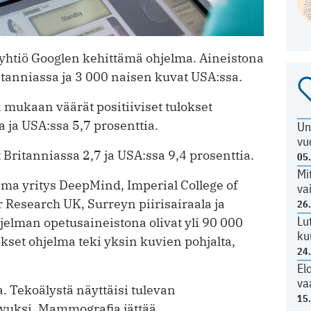
htiö Googlen kehittämä ohjelma. Aineistona
itanniassa ja 3 000 naisen kuvat USA:ssa.
n
mukaan väärät positiiviset tulokset
 ja USA:ssa 5,7 prosenttia.
Un
vu
t Britanniassa 2,7 ja USA:ssa 9,4 prosenttia.
05
Mi
ma yritys DeepMind, Imperial College of
va
Research UK, Surreyn piirisairaala ja
26
Lu
jelman opetusaineistona olivat yli 90 000
ku
set ohjelma teki yksin kuvien pohjalta,
24
El
va
a. Tekoälystä näyttäisi tulevan
15
avuksi. Mammografia jättää