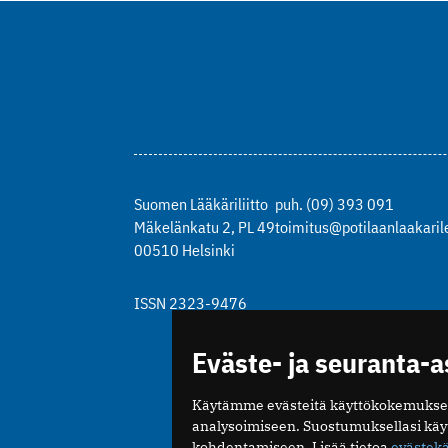
Suomen Lääkäriliitto
puh. (09) 393 091
Mäkelänkatu 2, PL 49
toimitus@potilaanlaakarile
00510 Helsinki
ISSN 2323-9476
Eväste- ja seuranta-
Käytämme evästeitä käyttökokemukse
analysoimiseen. Suostumuksellasi kä
kohdentamiseen. Lisää tietoa
evästek