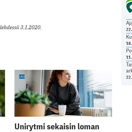
Aj
ilehdessä 3.1.2020.
22
Ku
18
Po
11
Ta
ar
UNI
22
Unirytmi sekaisin loman