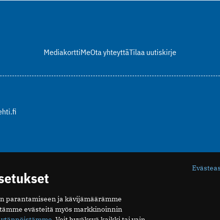
Mediakortti
Me
Ota yhteyttä
Tilaa uutiskirje
hti.fi
Evästea
asetukset
n parantamiseen ja kävijämäärämme
ytämme evästeitä myös markkinoinnin
äytännöistämme
. Voit hyväksyä kaikki tai vain