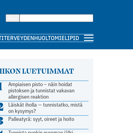
Hae
TI
TERVEYDENHUOLTO
MIELIPIDE
IIKON LUETUIMMAT
1
Ampiaisen pisto – näin hoidat
pistoksen ja tunnistat vakavan
allergisen reaktion
2
Läiskät iholla — tunnistatko, mistä
on kysymys?
3
Palleatyrä: syyt, oireet ja hoito
Tunnista punkin pureman jälki