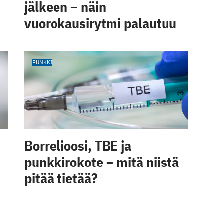
jälkeen – näin
vuorokausirytmi palautuu
PUNKKI
Borrelioosi, TBE ja
punkkirokote – mitä niistä
pitää tietää?