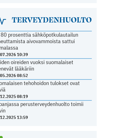
TERVEYDENHUOLTO
i 80 prosenttia sähköpotkulautailun
heuttamista aivovammoista sattui
malassa
.07.2026 10:39
iden oireiden vuoksi suomalaiset
nevät lääkäriin
.05.2026 08:52
omalaisen tehohoidon tulokset ovat
viä
.12.2025 08:19
panjassa perusterveydenhuolto toimii
vin
.12.2025 13:59