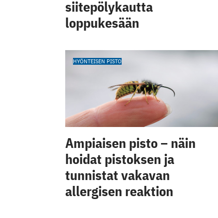
siitepölykautta
loppukesään
HYÖNTEISEN PISTO
Ampiaisen pisto – näin
hoidat pistoksen ja
tunnistat vakavan
allergisen reaktion