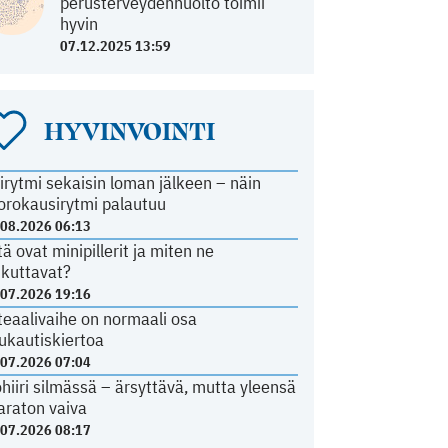
perusterveydenhuolto toimii
hyvin
07.12.2025 13:59
HYVINVOINTI
irytmi sekaisin loman jälkeen – näin
orokausirytmi palautuu
.08.2026 06:13
tä ovat minipillerit ja miten ne
ikuttavat?
.07.2026 19:16
teaalivaihe on normaali osa
ukautiskiertoa
.07.2026 07:04
ohiiri silmässä – ärsyttävä, mutta yleensä
araton vaiva
.07.2026 08:17