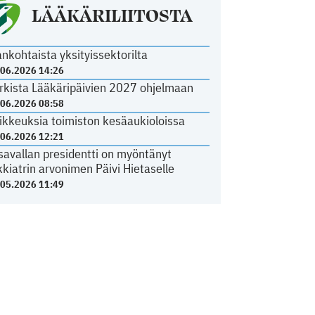
LÄÄKÄRILIITOSTA
ankohtaista yksityissektorilta
.06.2026 14:26
rkista Lääkäripäivien 2027 ohjelmaan
.06.2026 08:58
ikkeuksia toimiston kesäaukioloissa
.06.2026 12:21
savallan presidentti on myöntänyt
kkiatrin arvonimen Päivi Hietaselle
.05.2026 11:49