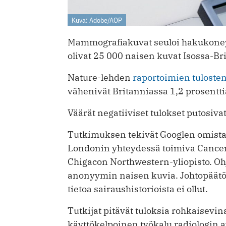
Kuva: Adobe/AOP
Mammografiakuvat seuloi hakukoney
olivat 25 000 naisen kuvat Isossa-Br
Nature-lehden
raportoimien tuloste
vähenivät Britanniassa 1,2 prosenttia
Väärät negatiiviset tulokset putosiva
Tutkimuksen tekivät Googlen omista
Londonin yhteydessä toimiva Cancer 
Chigacon Northwestern-yliopisto. Oh
anonyymin naisen kuvia. Johtopäätök
tietoa sairaushistorioista ei ollut.
Tutkijat pitävät tuloksia rohkaisevin
käyttökelpoinen työkalu radiologin 