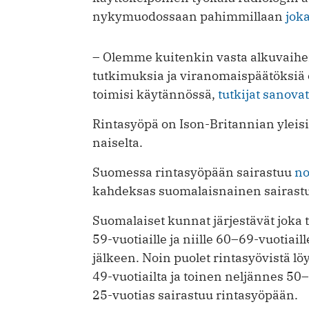
nykymuodossaan pahimmillaan
jok
– Olemme kuitenkin vasta alkuvaiheis
tutkimuksia ja viranomaispäätöksiä
toimisi käytännössä,
tutkijat sanovat
Rintasyöpä on Ison-Britannian yleis
naiselta.
Suomessa rintasyöpään sairastuu
no
kahdeksas suomalaisnainen sairastu
Suomalaiset kunnat järjestävät joka 
59-vuotiaille ja niille 60–69-vuotiai
jälkeen. Noin puolet rintasyövistä lö
49-vuotiailta ja toinen neljännes 50
25-vuotias sairastuu rintasyöpään.