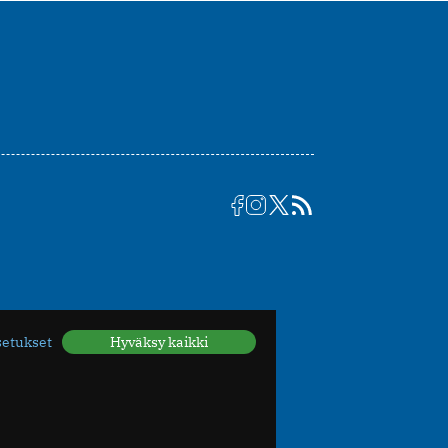
setukset
Hyväksy kaikki