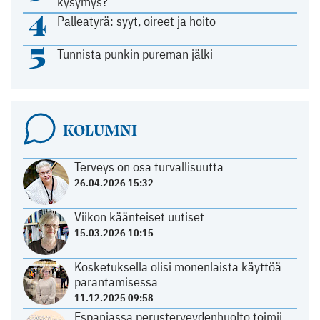
kysymys?
4
Palleatyrä: syyt, oireet ja hoito
5
Tunnista punkin pureman jälki
KOLUMNI
Terveys on osa turvallisuutta
26.04.2026 15:32
Viikon käänteiset uutiset
15.03.2026 10:15
Kosketuksella olisi monenlaista käyttöä
parantamisessa
11.12.2025 09:58
Espanjassa perusterveydenhuolto toimii