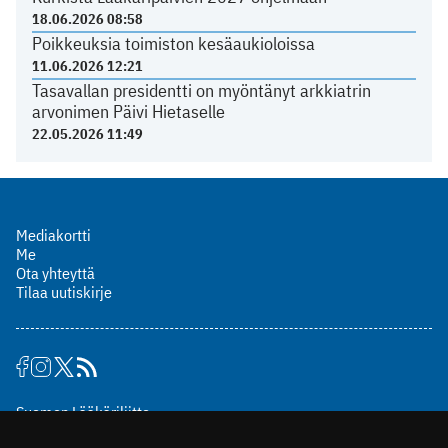
18.06.2026 08:58
Poikkeuksia toimiston kesäaukioloissa
11.06.2026 12:21
Tasavallan presidentti on myöntänyt arkkiatrin
arvonimen Päivi Hietaselle
22.05.2026 11:49
Mediakortti
Me
Ota yhteyttä
Tilaa uutiskirje
Suomen Lääkäriliitto
Mäkelänkatu 2, PL 49