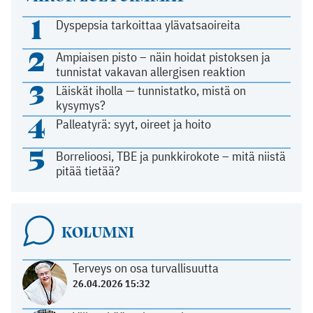
1
Dyspepsia tarkoittaa ylävatsaoireita
2
Ampiaisen pisto – näin hoidat pistoksen ja
tunnistat vakavan allergisen reaktion
3
Läiskät iholla — tunnistatko, mistä on
kysymys?
4
Palleatyrä: syyt, oireet ja hoito
5
Borrelioosi, TBE ja punkkirokote – mitä niistä
pitää tietää?
KOLUMNI
Terveys on osa turvallisuutta
26.04.2026 15:32