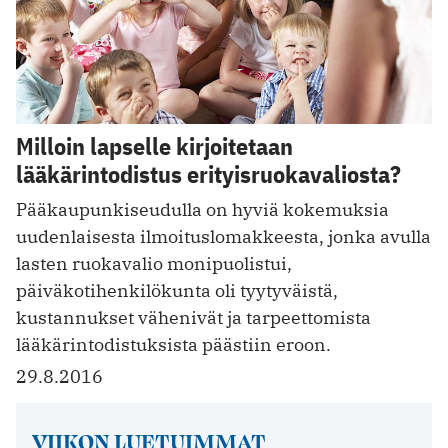
Milloin lapselle kirjoitetaan
lääkärintodistus erityisruokavaliosta?
Pääkaupunkiseudulla on hyviä kokemuksia
uudenlaisesta ilmoituslomakkeesta, jonka avulla
lasten ruokavalio monipuolistui,
päiväkotihenkilökunta oli tyytyväistä,
kustannukset vähenivät ja tarpeettomista
lääkärintodistuksista päästiin eroon.
29.8.2016
VIIKON LUETUIMMAT