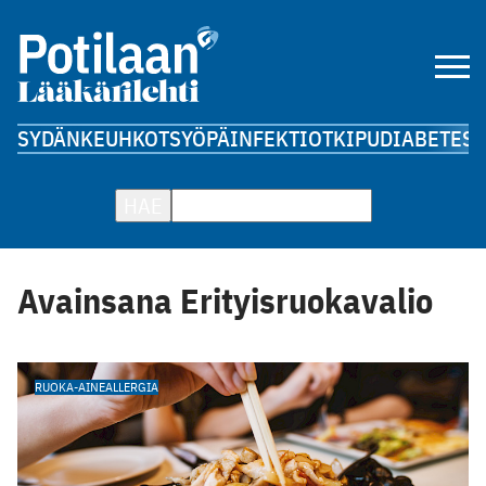
SYDÄN
KEUHKOT
SYÖPÄ
INFEKTIOT
KIPU
DIABETES
A
HAE
Avainsana Erityisruokavalio
RUOKA-AINEALLERGIA