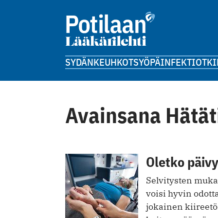
SYDÄN
KEUHKOT
SYÖPÄ
INFEKTIOT
KI
Avainsana Hätät
Oletko päivy
Selvitysten mukaa
voisi hyvin odot
jokainen kiireetön