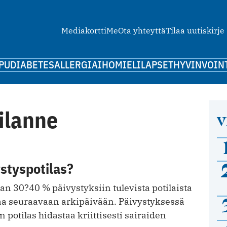
Mediakortti
Me
Ota yhteyttä
Tilaa uutiskirje
PU
DIABETES
ALLERGIA
IHO
MIELI
LAPSET
HYVINVOIN
ilanne
V
styspotilas?
n 30?40 % päivystyksiin tulevista potilaista
taa seuraavaan arkipäivään. Päivystyksessä
 potilas hidastaa kriittisesti sairaiden