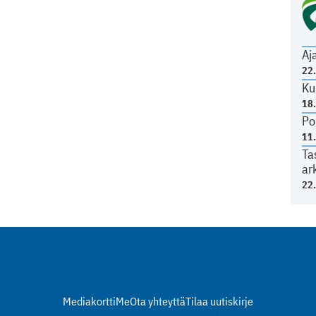
Aj
22
Ku
18
Po
11
Ta
ar
22
Mediakortti
Me
Ota yhteyttä
Tilaa uutiskirje