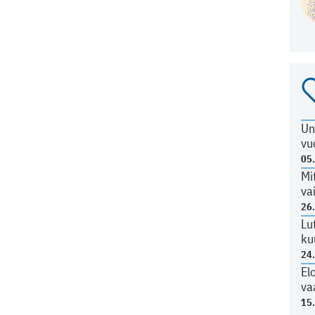
Un
vu
05
Mi
va
26
Lu
ku
24
El
va
15