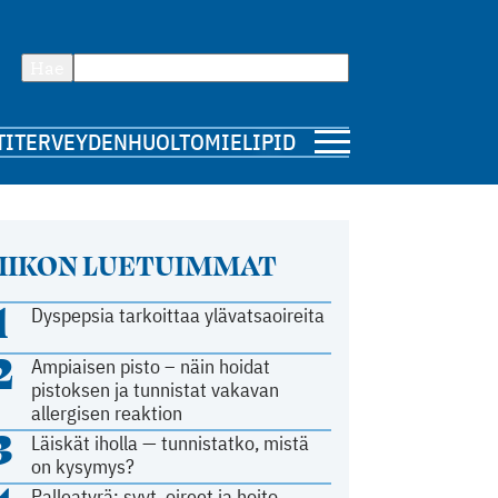
Hae
TI
TERVEYDENHUOLTO
MIELIPIDE
IIKON LUETUIMMAT
1
Dyspepsia tarkoittaa ylävatsaoireita
2
Ampiaisen pisto – näin hoidat
pistoksen ja tunnistat vakavan
allergisen reaktion
3
Läiskät iholla — tunnistatko, mistä
on kysymys?
Palleatyrä: syyt, oireet ja hoito