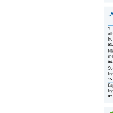
Yl
ai
hu
03
Nä
me
04
Su
hy
15
Es
hy
07