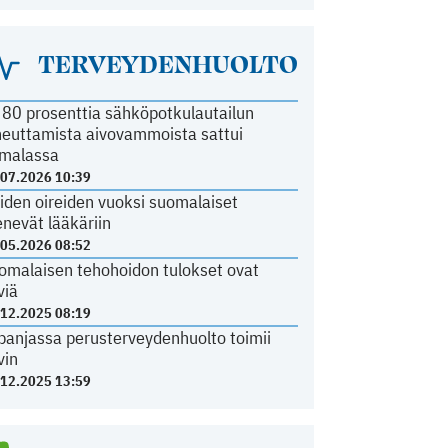
TERVEYDENHUOLTO
i 80 prosenttia sähköpotkulautailun
heuttamista aivovammoista sattui
malassa
.07.2026 10:39
iden oireiden vuoksi suomalaiset
nevät lääkäriin
.05.2026 08:52
omalaisen tehohoidon tulokset ovat
viä
.12.2025 08:19
panjassa perusterveydenhuolto toimii
vin
.12.2025 13:59