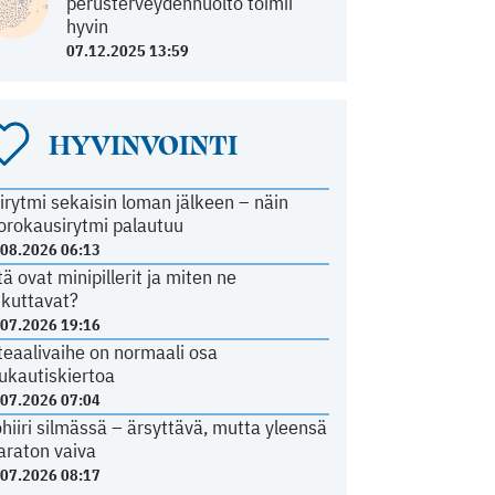
perusterveydenhuolto toimii
hyvin
07.12.2025 13:59
HYVINVOINTI
irytmi sekaisin loman jälkeen – näin
orokausirytmi palautuu
.08.2026 06:13
tä ovat minipillerit ja miten ne
ikuttavat?
.07.2026 19:16
teaalivaihe on normaali osa
ukautiskiertoa
.07.2026 07:04
ohiiri silmässä – ärsyttävä, mutta yleensä
araton vaiva
.07.2026 08:17