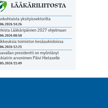
LÄÄKÄRILIITOSTA
ankohtaista yksityissektorilta
.06.2026 14:26
rkista Lääkäripäivien 2027 ohjelmaan
.06.2026 08:58
ikkeuksia toimiston kesäaukioloissa
.06.2026 12:21
savallan presidentti on myöntänyt
kkiatrin arvonimen Päivi Hietaselle
.05.2026 11:49