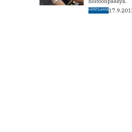
hoitoonpääsyä.
HÄTÄTILANNE
17.9.201