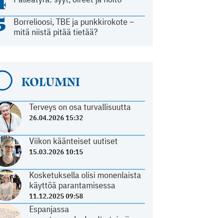
4
5
Borrelioosi, TBE ja punkkirokote –
mitä niistä pitää tietää?
KOLUMNI
Terveys on osa turvallisuutta
26.04.2026 15:32
Viikon käänteiset uutiset
15.03.2026 10:15
Kosketuksella olisi monenlaista
käyttöä parantamisessa
11.12.2025 09:58
Espanjassa