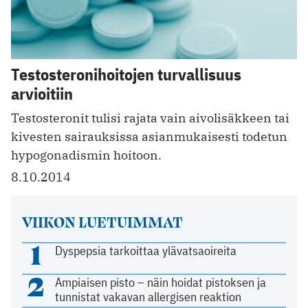
Testosteronihoitojen turvallisuus
arvioitiin
Testosteronit tulisi rajata vain aivolisäkkeen tai
kivesten sairauksissa asianmukaisesti todetun
hypogonadismin hoitoon.
8.10.2014
VIIKON LUETUIMMAT
1
Dyspepsia tarkoittaa ylävatsaoireita
2
Ampiaisen pisto – näin hoidat pistoksen ja
tunnistat vakavan allergisen reaktion