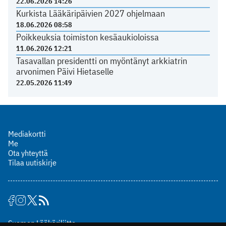
22.06.2026 14:26
Kurkista Lääkäripäivien 2027 ohjelmaan
18.06.2026 08:58
Poikkeuksia toimiston kesäaukioloissa
11.06.2026 12:21
Tasavallan presidentti on myöntänyt arkkiatrin
arvonimen Päivi Hietaselle
22.05.2026 11:49
Mediakortti
Me
Ota yhteyttä
Tilaa uutiskirje
Suomen Lääkäriliitto