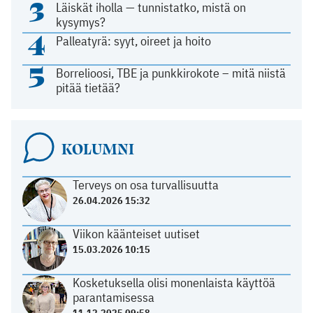
3
Läiskät iholla — tunnistatko, mistä on
kysymys?
4
Palleatyrä: syyt, oireet ja hoito
5
Borrelioosi, TBE ja punkkirokote – mitä niistä
pitää tietää?
KOLUMNI
Terveys on osa turvallisuutta
26.04.2026 15:32
Viikon käänteiset uutiset
15.03.2026 10:15
Kosketuksella olisi monenlaista käyttöä
parantamisessa
11.12.2025 09:58