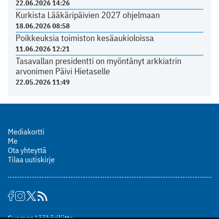
22.06.2026 14:26
Kurkista Lääkäripäivien 2027 ohjelmaan
18.06.2026 08:58
Poikkeuksia toimiston kesäaukioloissa
11.06.2026 12:21
Tasavallan presidentti on myöntänyt arkkiatrin
arvonimen Päivi Hietaselle
22.05.2026 11:49
Mediakortti
Me
Ota yhteyttä
Tilaa uutiskirje
Suomen Lääkäriliitto