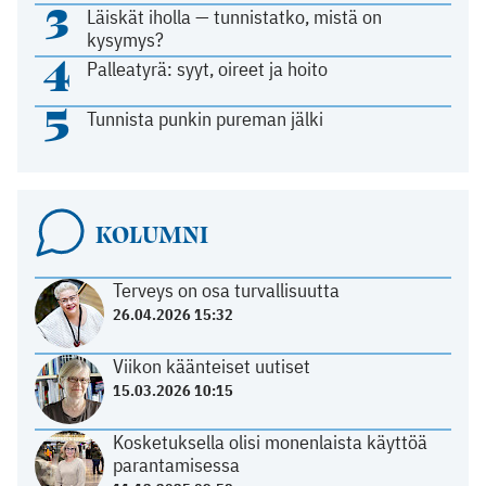
3
Läiskät iholla — tunnistatko, mistä on
kysymys?
4
Palleatyrä: syyt, oireet ja hoito
5
Tunnista punkin pureman jälki
KOLUMNI
Terveys on osa turvallisuutta
26.04.2026 15:32
Viikon käänteiset uutiset
15.03.2026 10:15
Kosketuksella olisi monenlaista käyttöä
parantamisessa