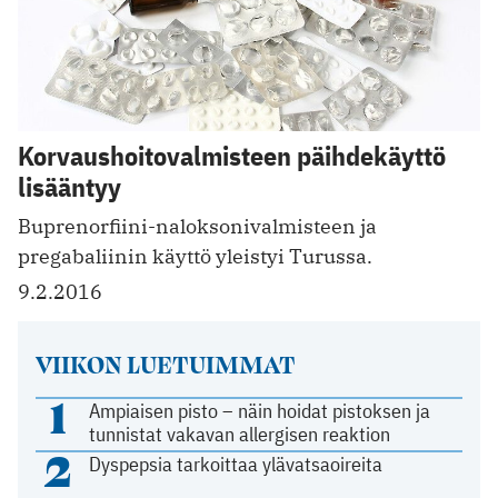
Korvaushoitovalmisteen päihdekäyttö
lisääntyy
Buprenorfiini-naloksonivalmisteen ja
pregabaliinin käyttö yleistyi Turussa.
9.2.2016
VIIKON LUETUIMMAT
1
Ampiaisen pisto – näin hoidat pistoksen ja
tunnistat vakavan allergisen reaktion
2
Dyspepsia tarkoittaa ylävatsaoireita