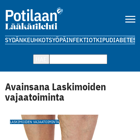
SYDÄN
KEUHKOT
SYÖPÄ
INFEKTIOT
KIPU
DIABETES
A
HAE
Avainsana Laskimoiden
vajaatoiminta
LASKIMOIDEN VAJAATOIMINTA