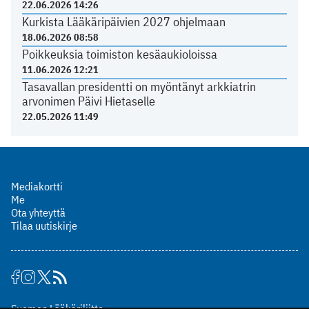
22.06.2026 14:26
Kurkista Lääkäripäivien 2027 ohjelmaan
18.06.2026 08:58
Poikkeuksia toimiston kesäaukioloissa
11.06.2026 12:21
Tasavallan presidentti on myöntänyt arkkiatrin
arvonimen Päivi Hietaselle
22.05.2026 11:49
Mediakortti
Me
Ota yhteyttä
Tilaa uutiskirje
Suomen Lääkäriliitto