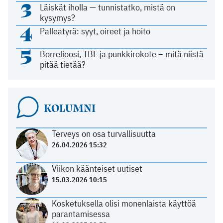
3
Läiskät iholla — tunnistatko, mistä on
kysymys?
4
Palleatyrä: syyt, oireet ja hoito
5
Borrelioosi, TBE ja punkkirokote – mitä niistä
pitää tietää?
KOLUMNI
Terveys on osa turvallisuutta
26.04.2026 15:32
Viikon käänteiset uutiset
15.03.2026 10:15
Kosketuksella olisi monenlaista käyttöä
parantamisessa