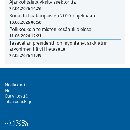
Ajankohtaista yksityissektorilta
22.06.2026 14:26
Kurkista Lääkäripäivien 2027 ohjelmaan
18.06.2026 08:58
Poikkeuksia toimiston kesäaukioloissa
11.06.2026 12:21
Tasavallan presidentti on myöntänyt arkkiatrin
arvonimen Päivi Hietaselle
22.05.2026 11:49
Mediakortti
Me
Ota yhteyttä
Tilaa uutiskirje