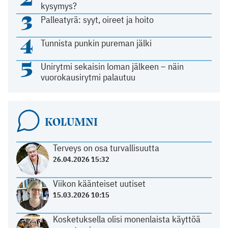
kysymys?
3
Palleatyrä: syyt, oireet ja hoito
4
Tunnista punkin pureman jälki
5
Unirytmi sekaisin loman jälkeen – näin
vuorokausirytmi palautuu
KOLUMNI
Terveys on osa turvallisuutta
26.04.2026 15:32
Viikon käänteiset uutiset
15.03.2026 10:15
Kosketuksella olisi monenlaista käyttöä