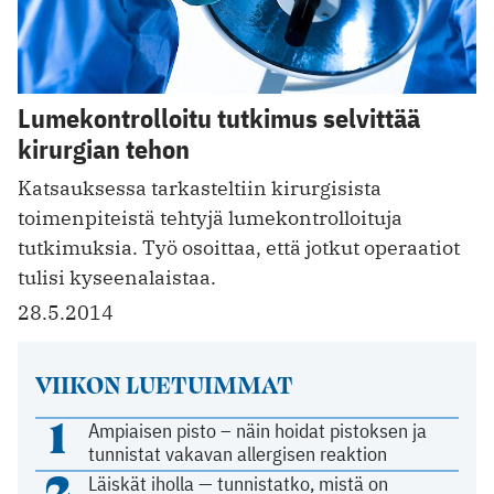
Lumekontrolloitu tutkimus selvittää
kirurgian tehon
Katsauksessa tarkasteltiin kirurgisista
toimenpiteistä tehtyjä lumekontrolloituja
tutkimuksia. Työ osoittaa, että jotkut operaatiot
tulisi kyseenalaistaa.
28.5.2014
VIIKON LUETUIMMAT
1
Ampiaisen pisto – näin hoidat pistoksen ja
tunnistat vakavan allergisen reaktion
2
Läiskät iholla — tunnistatko, mistä on