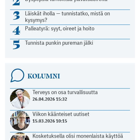
2
3
Läiskät iholla — tunnistatko, mistä on
kysymys?
4
Palleatyrä: syyt, oireet ja hoito
5
Tunnista punkin pureman jälki
KOLUMNI
Terveys on osa turvallisuutta
26.04.2026 15:32
Viikon käänteiset uutiset
15.03.2026 10:15
Kosketuksella olisi monenlaista käyttöä