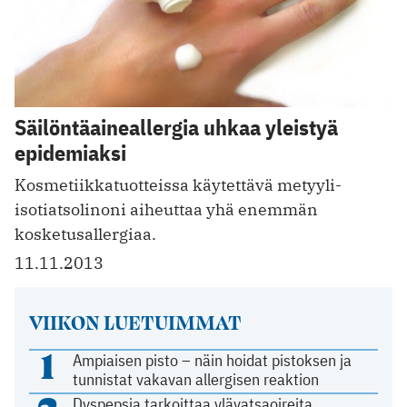
Säilöntäaineallergia uhkaa yleistyä
epidemiaksi
Kosmetiikkatuotteissa käytettävä metyyli-
isotiatsolinoni aiheuttaa yhä enemmän
kosketusallergiaa.
11.11.2013
VIIKON LUETUIMMAT
1
Ampiaisen pisto – näin hoidat pistoksen ja
tunnistat vakavan allergisen reaktion
Dyspepsia tarkoittaa ylävatsaoireita