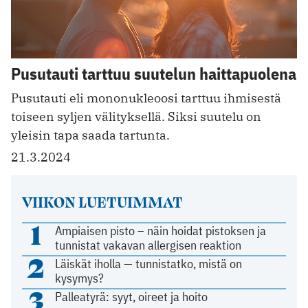
Pusutauti tarttuu suutelun haittapuolena
Pusutauti eli mononukleoosi tarttuu ihmisestä
toiseen syljen välityksellä. Siksi suutelu on
yleisin tapa saada tartunta.
21.3.2024
VIIKON LUETUIMMAT
1
Ampiaisen pisto – näin hoidat pistoksen ja
tunnistat vakavan allergisen reaktion
2
Läiskät iholla — tunnistatko, mistä on
kysymys?
3
Palleatyrä: syyt, oireet ja hoito