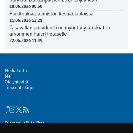
18.06.2026 08:58
Poikkeuksia toimiston kesäaukioloissa
11.06.2026 12:21
Tasavallan presidentti on myöntänyt arkkiatrin
arvonimen Päivi Hietaselle
22.05.2026 11:49
Mediakortti
Me
Ota yhteyttä
Tilaa uutiskirje
Suomen Lääkäriliitto
Mäkelänkatu 2, PL 49