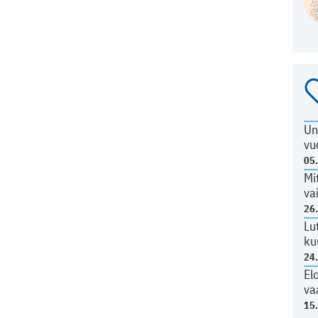
Un
vu
05
Mi
va
26
Lu
ku
24
El
va
15