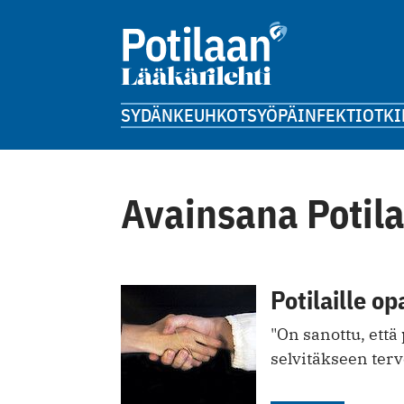
SYDÄN
KEUHKOT
SYÖPÄ
INFEKTIOT
KI
Avainsana Potil
Potilaille o
"On sanottu, että 
selvitäkseen ter