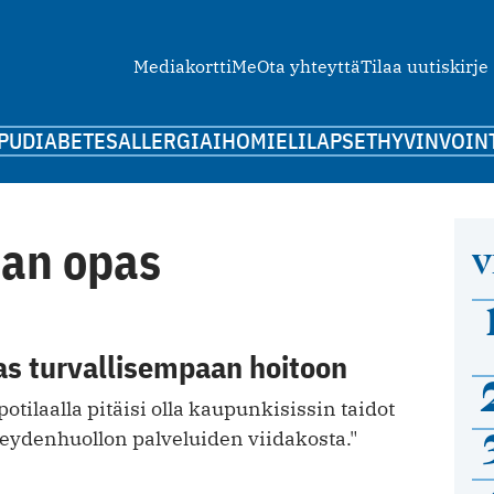
Mediakortti
Me
Ota yhteyttä
Tilaa uutiskirje
PU
DIABETES
ALLERGIA
IHO
MIELI
LAPSET
HYVINVOIN
aan opas
V
pas turvallisempaan hoitoon
potilaalla pitäisi olla kaupunkisissin taidot
veydenhuollon palveluiden viidakosta."