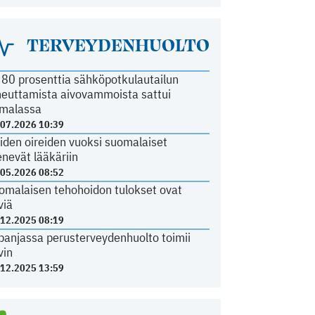
TERVEYDENHUOLTO
i 80 prosenttia sähköpotkulautailun
heuttamista aivovammoista sattui
malassa
.07.2026 10:39
iden oireiden vuoksi suomalaiset
nevät lääkäriin
.05.2026 08:52
omalaisen tehohoidon tulokset ovat
viä
.12.2025 08:19
panjassa perusterveydenhuolto toimii
vin
.12.2025 13:59