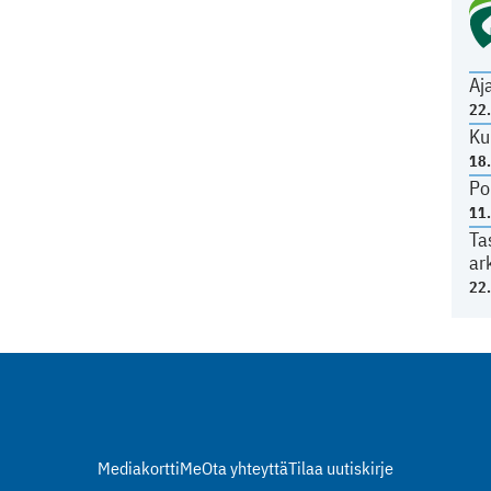
Aj
22
Ku
18
Po
11
Ta
ar
22
Mediakortti
Me
Ota yhteyttä
Tilaa uutiskirje