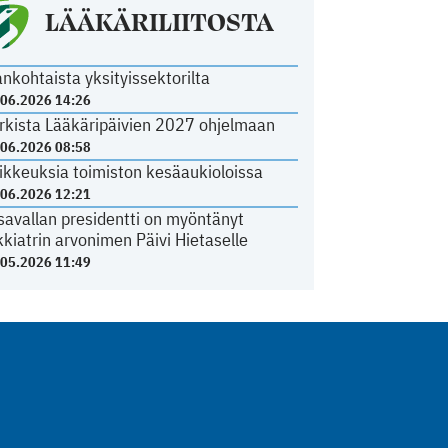
LÄÄKÄRILIITOSTA
ankohtaista yksityissektorilta
.06.2026 14:26
rkista Lääkäripäivien 2027 ohjelmaan
.06.2026 08:58
ikkeuksia toimiston kesäaukioloissa
.06.2026 12:21
savallan presidentti on myöntänyt
kkiatrin arvonimen Päivi Hietaselle
.05.2026 11:49