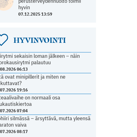
perusterveydenhuolto toimii
hyvin
07.12.2025 13:59
HYVINVOINTI
irytmi sekaisin loman jälkeen – näin
orokausirytmi palautuu
.08.2026 06:13
tä ovat minipillerit ja miten ne
ikuttavat?
.07.2026 19:16
teaalivaihe on normaali osa
ukautiskiertoa
.07.2026 07:04
ohiiri silmässä – ärsyttävä, mutta yleensä
araton vaiva
.07.2026 08:17