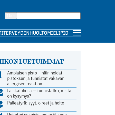
Hae
TI
TERVEYDENHUOLTO
MIELIPIDE
IIKON LUETUIMMAT
1
Ampiaisen pisto – näin hoidat
pistoksen ja tunnistat vakavan
allergisen reaktion
2
Läiskät iholla — tunnistatko, mistä
on kysymys?
3
Palleatyrä: syyt, oireet ja hoito
Unirytmi sekaisin loman jälkeen –