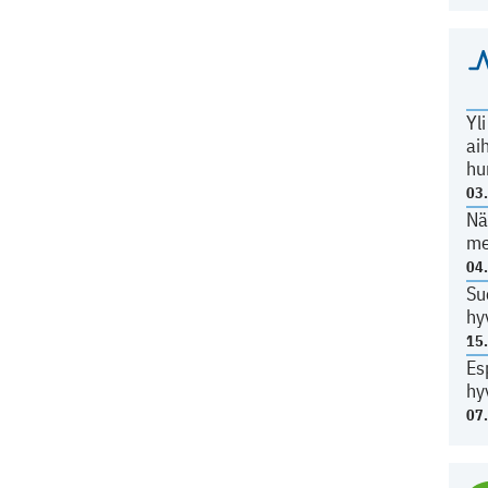
Yl
ai
hu
03
Nä
me
04
Su
hy
15
Es
hy
07