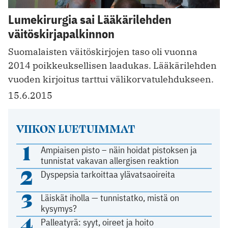
Lumekirurgia sai Lääkärilehden
väitöskirjapalkinnon
Suomalaisten väitöskirjojen taso oli vuonna
2014 poikkeuksellisen laadukas. Lääkärilehden
vuoden kirjoitus tarttui välikorvatulehdukseen.
15.6.2015
VIIKON LUETUIMMAT
1
Ampiaisen pisto – näin hoidat pistoksen ja
tunnistat vakavan allergisen reaktion
2
Dyspepsia tarkoittaa ylävatsaoireita
3
Läiskät iholla — tunnistatko, mistä on
kysymys?
4
Palleatyrä: syyt, oireet ja hoito