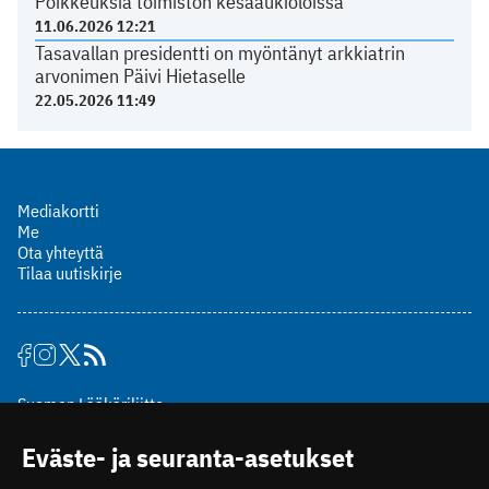
Poikkeuksia toimiston kesäaukioloissa
11.06.2026 12:21
Tasavallan presidentti on myöntänyt arkkiatrin
arvonimen Päivi Hietaselle
22.05.2026 11:49
Mediakortti
Me
Ota yhteyttä
Tilaa uutiskirje
Suomen Lääkäriliitto
Mäkelänkatu 2, PL 49
Eväste- ja seuranta-asetukset
00510 Helsinki
puh. (09) 393 091