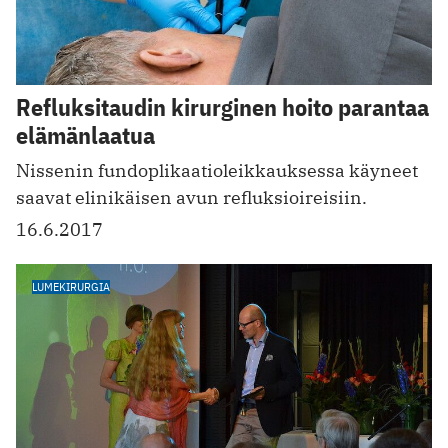
Refluksitaudin kirurginen hoito parantaa
elämänlaatua
Nissenin fundoplikaatioleikkauksessa käyneet
saavat elinikäisen avun refluksioireisiin.
16.6.2017
LUMEKIRURGIA