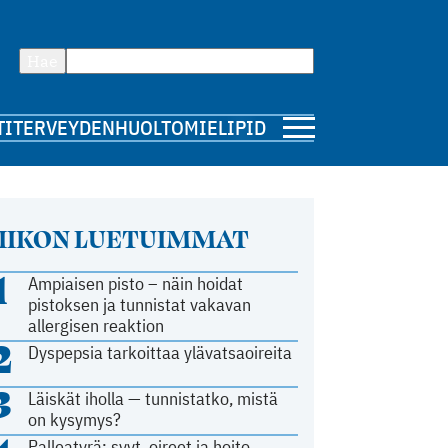
Hae
TI
TERVEYDENHUOLTO
MIELIPIDE
IIKON LUETUIMMAT
1
Ampiaisen pisto – näin hoidat
pistoksen ja tunnistat vakavan
allergisen reaktion
2
Dyspepsia tarkoittaa ylävatsaoireita
3
Läiskät iholla — tunnistatko, mistä
on kysymys?
Palleatyrä: syyt, oireet ja hoito