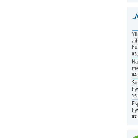
Yl
ai
hu
03
Nä
me
04
Su
hy
15
Es
hy
07