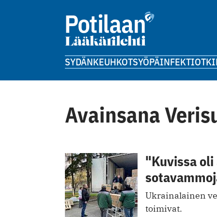
SYDÄN
KEUHKOT
SYÖPÄ
INFEKTIOT
KI
Avainsana Veris
"Kuvissa oli
sotavammoj
Ukrainalainen ve
toimivat.