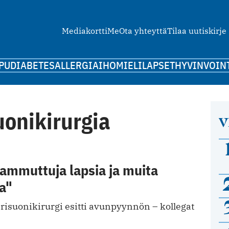
Mediakortti
Me
Ota yhteyttä
Tilaa uutiskirje
PU
DIABETES
ALLERGIA
IHO
MIELI
LAPSET
HYVINVOIN
uonikirurgia
V
 ammuttuja lapsia ja muita
a"
risuonikirurgi esitti avunpyynnön – kollegat