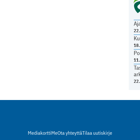
Aj
22
Ku
18
Po
11
Ta
ar
22
Mediakortti
Me
Ota yhteyttä
Tilaa uutiskirje