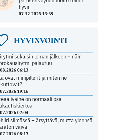
perusterveydenhuolto toimii
hyvin
07.12.2025 13:59
HYVINVOINTI
irytmi sekaisin loman jälkeen – näin
orokausirytmi palautuu
.08.2026 06:13
tä ovat minipillerit ja miten ne
ikuttavat?
.07.2026 19:16
teaalivaihe on normaali osa
ukautiskiertoa
.07.2026 07:04
ohiiri silmässä – ärsyttävä, mutta yleensä
araton vaiva
.07.2026 08:17