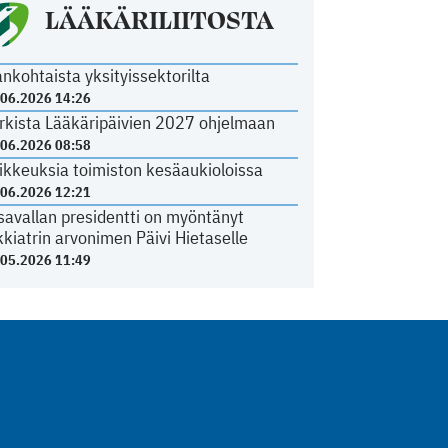
LÄÄKÄRILIITOSTA
ankohtaista yksityissektorilta
.06.2026 14:26
rkista Lääkäripäivien 2027 ohjelmaan
.06.2026 08:58
ikkeuksia toimiston kesäaukioloissa
.06.2026 12:21
savallan presidentti on myöntänyt
kkiatrin arvonimen Päivi Hietaselle
.05.2026 11:49