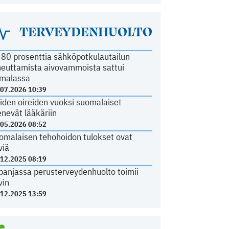
TERVEYDENHUOLTO
i 80 prosenttia sähköpotkulautailun
heuttamista aivovammoista sattui
malassa
.07.2026 10:39
iden oireiden vuoksi suomalaiset
nevät lääkäriin
.05.2026 08:52
omalaisen tehohoidon tulokset ovat
viä
.12.2025 08:19
panjassa perusterveydenhuolto toimii
vin
.12.2025 13:59