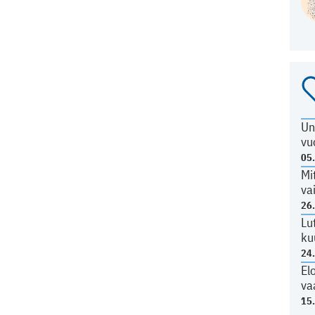
Un
vu
05
Mi
va
26
Lu
ku
24
El
va
15