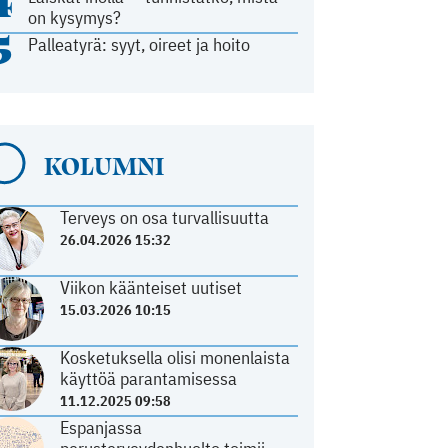
4
on kysymys?
5
Palleatyrä: syyt, oireet ja hoito
KOLUMNI
Terveys on osa turvallisuutta
26.04.2026 15:32
Viikon käänteiset uutiset
15.03.2026 10:15
Kosketuksella olisi monenlaista
käyttöä parantamisessa
11.12.2025 09:58
Espanjassa