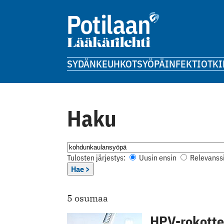
SYDÄN
KEUHKOT
SYÖPÄ
INFEKTIOT
KI
Haku
Tulosten järjestys:
Uusin ensin
Relevanssi
Hae >
5 osumaa
HPV-rokotte