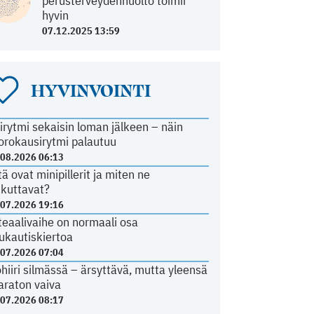
perusterveydenhuolto toimii
hyvin
07.12.2025 13:59
HYVINVOINTI
irytmi sekaisin loman jälkeen – näin
orokausirytmi palautuu
.08.2026 06:13
tä ovat minipillerit ja miten ne
ikuttavat?
.07.2026 19:16
teaalivaihe on normaali osa
ukautiskiertoa
.07.2026 07:04
ohiiri silmässä – ärsyttävä, mutta yleensä
araton vaiva
.07.2026 08:17