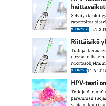
haittavaikut
Selvitys keskitty
raportoitua oire
HPV-ROKOTUS
15.7.20
Riittäisikö 
Tutkijat korostav
tarvitaan lisäti
rokotusohjelmiin
HPV-ROKOTE
11.6.201
HPV-testi o
Tutkijoiden muka
paremman suojan
vastaan kuin seu