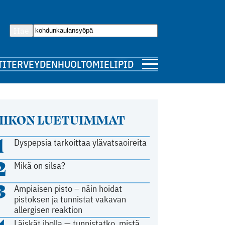
Hae
TI
TERVEYDENHUOLTO
MIELIPIDE
IIKON LUETUIMMAT
1
Dyspepsia tarkoittaa ylävatsaoireita
2
Mikä on silsa?
3
Ampiaisen pisto – näin hoidat
pistoksen ja tunnistat vakavan
allergisen reaktion
Läiskät iholla — tunnistatko, mistä