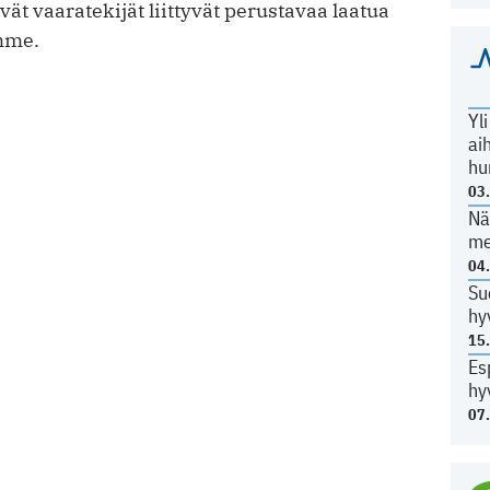
yvät vaaratekijät liittyvät perustavaa laatua
imme.
Yl
ai
hu
03
Nä
me
04
Su
hy
15
Es
hy
07