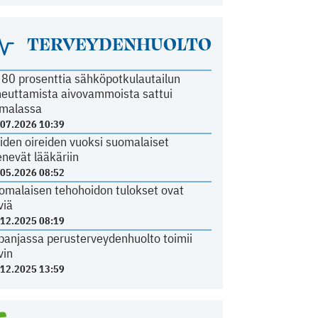
TERVEYDENHUOLTO
i 80 prosenttia sähköpotkulautailun
heuttamista aivovammoista sattui
malassa
.07.2026 10:39
iden oireiden vuoksi suomalaiset
nevät lääkäriin
.05.2026 08:52
omalaisen tehohoidon tulokset ovat
viä
.12.2025 08:19
panjassa perusterveydenhuolto toimii
vin
.12.2025 13:59