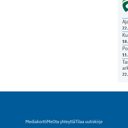
Aj
22
Ku
18
Po
11
Ta
ar
22
Mediakortti
Me
Ota yhteyttä
Tilaa uutiskirje