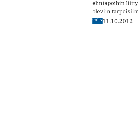
elintapoihin liitt
oleviin tarpeisi
SYÖPÄ
11.10.2012