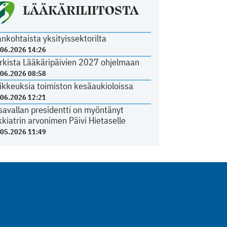
LÄÄKÄRILIITOSTA
ankohtaista yksityissektorilta
.06.2026 14:26
rkista Lääkäripäivien 2027 ohjelmaan
.06.2026 08:58
ikkeuksia toimiston kesäaukioloissa
.06.2026 12:21
savallan presidentti on myöntänyt
kkiatrin arvonimen Päivi Hietaselle
.05.2026 11:49