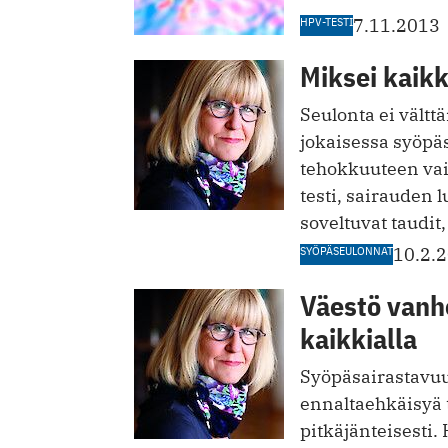
HPV-TESTI
7.11.2013
Miksei kaikk
Seulonta ei vältt
jokaisessa syöpä
tehokkuuteen vaik
testi, sairauden 
soveltuvat taudit,
SYÖPÄSEULONNAT
10.2.
Väestö vanhe
kaikkialla
Syöpäsairastavuu
ennaltaehkäisyä 
pitkäjänteisesti.