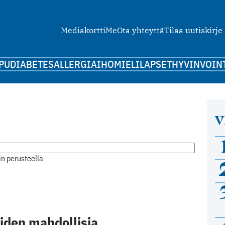
Mediakortti
Me
Ota yhteyttä
Tilaa uutiskirje
PU
DIABETES
ALLERGIA
IHO
MIELI
LAPSET
HYVINVOIN
V
n perusteella
iden mahdollisia