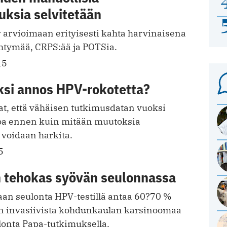
uksia selvitetään
y arvioimaan erityisesti kahta harvinaisena
yhtymää, CRPS:ää ja POTSia.
15
yksi annos HPV-rokotetta?
at, että vähäisen tutkimusdatan vuoksi
etoa ennen kuin mitään muutoksia
 voidaan harkita.
5
n tehokas syövän seulonnassa
an seulonta HPV-testillä antaa 60?70 %
 invasiivista kohdunkaulan karsinoomaa
lonta Papa-tutkimuksella.