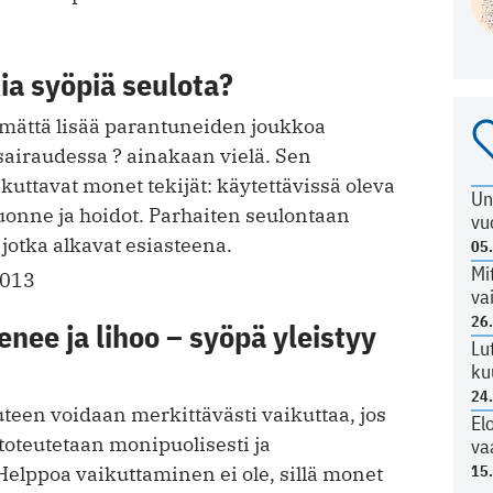
ia syöpiä seulota?
ämättä lisää parantuneiden joukkoa
sairaudessa ? ainakaan vielä. Sen
uttavat monet tekijät: käytettävissä oleva
Un
luonne ja hoidot. Parhaiten seulontaan
vu
 jotka alkavat esiasteena.
05
Mi
2013
va
26
nee ja lihoo – syöpä yleistyy
Lu
ku
24
teen voidaan merkittävästi vaikuttaa, jos
El
toteutetaan monipuolisesti ja
va
15
 Helppoa vaikuttaminen ei ole, sillä monet