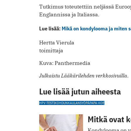
Tutkimus toteutettiin neljässä Euro
Englannissa ja Italiassa.
Lue lisää:
Mikä on kondylooma ja miten s
Hertta Vierula
toimittaja
Kuva: Panthermedia
Julkaistu Lääkärilehden verkkosivuilla.
Lue lisää jutun aiheesta
HPV-TESTI
KOHDUNKAULANSYÖPÄ
PAPA-KOE
Mitkä ovat 
Kondylooma on yl