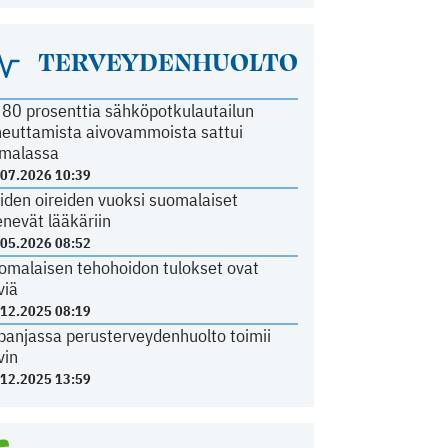
TERVEYDENHUOLTO
i 80 prosenttia sähköpotkulautailun
heuttamista aivovammoista sattui
malassa
.07.2026 10:39
iden oireiden vuoksi suomalaiset
nevät lääkäriin
.05.2026 08:52
omalaisen tehohoidon tulokset ovat
viä
.12.2025 08:19
panjassa perusterveydenhuolto toimii
vin
.12.2025 13:59