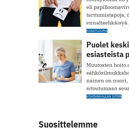
eli papilloomavi
tarttumistapoja, 
ennaltaehkäisyä.
KONDYLOOMA
Puolet kesk
esiasteista 
Muutosten hoito a
sähkösilmukkahoi
nainen on nuori, 
sitoutumaan seu
KOHDUNKAULAN SYÖPÄ
Suosittelemme