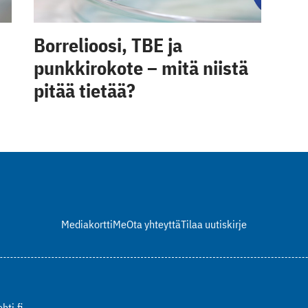
Borrelioosi, TBE ja
punkkirokote – mitä niistä
pitää tietää?
Mediakortti
Me
Ota yhteyttä
Tilaa uutiskirje
hti.fi