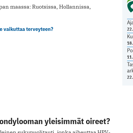
opan maassa: Ruotsissa, Hollannissa,
Aj
e vaikuttaa terveyteen?
22
Ku
18
Po
11
Ta
ar
22
kondylooman yleisimmät oireet?
einen sukupuolitauti, jonka aiheuttaa HPV-