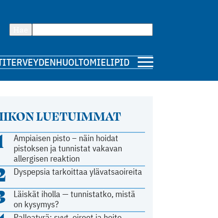
Hae
TI
TERVEYDENHUOLTO
MIELIPIDE
IIKON LUETUIMMAT
1
Ampiaisen pisto – näin hoidat
pistoksen ja tunnistat vakavan
allergisen reaktion
2
Dyspepsia tarkoittaa ylävatsaoireita
3
Läiskät iholla — tunnistatko, mistä
on kysymys?
Palleatyrä: syyt, oireet ja hoito