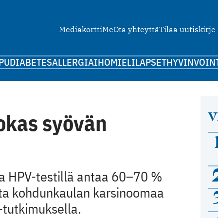
Mediakortti
Me
Ota yhteyttä
Tilaa uutiskirje
PU
DIABETES
ALLERGIA
IHO
MIELI
LAPSET
HYVINVOIN
V
hokas syövän
a HPV-testillä antaa 60–70 %
sta kohdunkaulan karsinoomaa
-tutkimuksella.