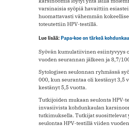
karsinoomia löytyi yhtä lailla mol
varsinaisia syöpiä havaittiin esia
huomattavasti vähemmän kokeellisess
toteutettiin HPV-testillä.
Lue lisää:
Papa-koe on tärkeä kohdunkau
Syövän kumulatiivinen esiintyvyys ol
vuoden seurannan jälkeen ja 8,7/100 
Sytologisen seulonnan ryhmässä syö
000, kun seurantaa oli kestänyt 3,5 v
kestänyt 5,5 vuotta.
Tutkijoiden mukaan seulonta HPV-t
invasiivista kohdunkaulan karsinoo
tutkimuksella. Tutkijat suosittelevat
seulontaa HPV-testillä viiden vuoden