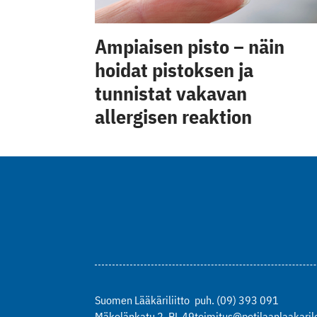
Ampiaisen pisto – näin
hoidat pistoksen ja
tunnistat vakavan
allergisen reaktion
Suomen Lääkäriliitto
puh. (09) 393 091
Mäkelänkatu 2, PL 49
toimitus@potilaanlaakarile