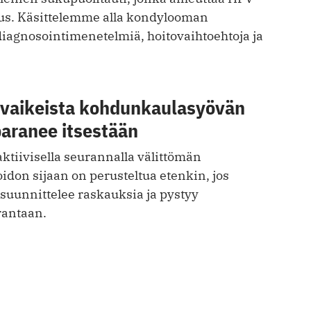
rus. Käsittelemme alla kondylooman
diagnosointimenetelmiä, hoitovaihtoehtoja ja
ivaikeista kohdunkaulasyövän
paranee itsestään
ktiivisella seurannalla välittömän
don sijaan on perusteltua etenkin, jos
suunnittelee raskauksia ja pystyy
rantaan.