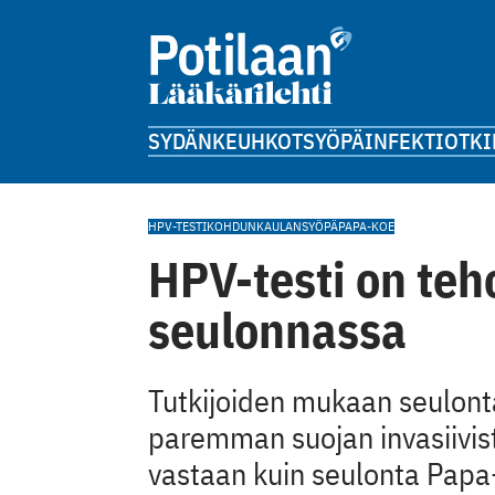
SYDÄN
KEUHKOT
SYÖPÄ
INFEKTIOT
KI
HPV-TESTI
KOHDUNKAULANSYÖPÄ
PAPA-KOE
HPV-testi on te
seulonnassa
Tutkijoiden mukaan seulont
paremman suojan invasiivi
vastaan kuin seulonta Papa