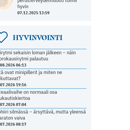
perusterveydenhuolto toimii
hyvin
07.12.2025 13:59
HYVINVOINTI
irytmi sekaisin loman jälkeen – näin
orokausirytmi palautuu
.08.2026 06:13
tä ovat minipillerit ja miten ne
ikuttavat?
.07.2026 19:16
teaalivaihe on normaali osa
ukautiskiertoa
.07.2026 07:04
ohiiri silmässä – ärsyttävä, mutta yleensä
araton vaiva
.07.2026 08:17