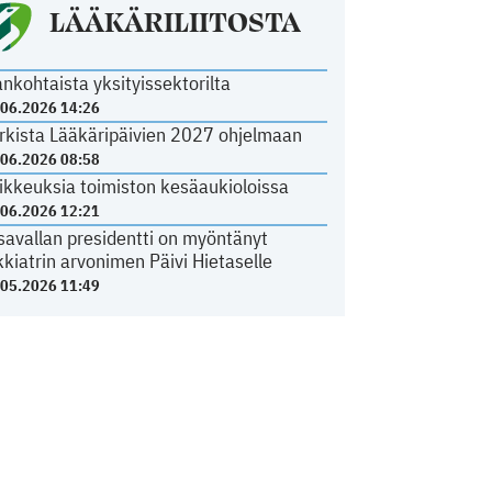
LÄÄKÄRILIITOSTA
ankohtaista yksityissektorilta
.06.2026 14:26
rkista Lääkäripäivien 2027 ohjelmaan
.06.2026 08:58
ikkeuksia toimiston kesäaukioloissa
.06.2026 12:21
savallan presidentti on myöntänyt
kkiatrin arvonimen Päivi Hietaselle
.05.2026 11:49