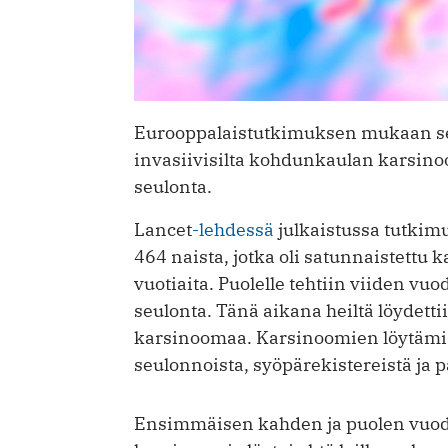
Eurooppalaistutkimuksen mukaan se
invasiivisilta kohdunkaulan karsino
seulonta.
Lancet
-lehdessä
julkaistussa tutkim
464 naista, jotka oli satunnaistettu
vuotiaita. Puolelle tehtiin viiden vuo
seulonta. Tänä aikana heiltä löydett
karsinoomaa. Karsinoomien löytämise
seulonnoista, syöpärekistereistä ja pa
Ensimmäisen kahden ja puolen vuod