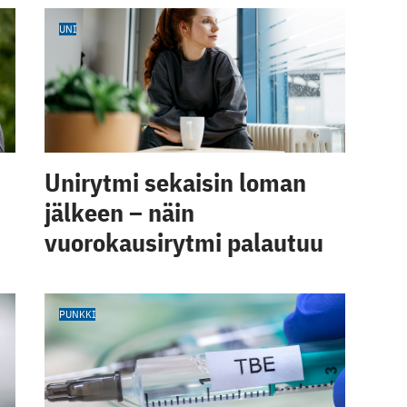
UNI
Unirytmi sekaisin loman
jälkeen – näin
vuorokausirytmi palautuu
PUNKKI