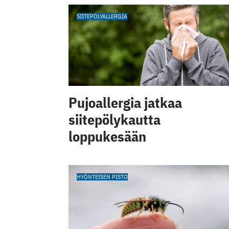
SIITEPÖLYALLERGIA
Pujoallergia jatkaa
siitepölykautta
loppukesään
HYÖNTEISEN PISTO