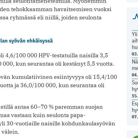
emmilla seulontamenetelmillä. Myöhemmin
steiden tehokkaamman havaitsemisen vuoksi
a ryhmässä eli niillä, joiden seulonta
Yl
ai
lan syövän ehkäisyssä
hu
03
i 4,6/100 000 HPV-testatuilla naisilla 3,5
Nä
000, kun seurantaa oli kestänyt 5,5 vuotta.
me
04
vän kumulatiivinen esiintyvyys oli 15,4/100
Su
uotta ja 36,0/100 000, kun seurantaa oli
hy
15
Es
estillä antaa 60–70 % paremman suojan
hy
maa vastaan kuin seulonta papa-
07
 yli 30-vuotiaille naisille kohdunkaulasyövän
 välein.