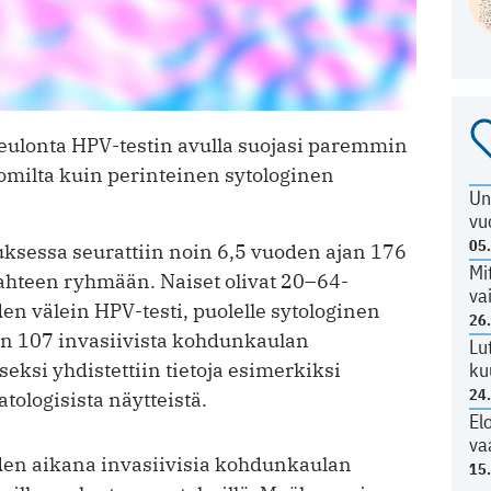
ulonta HPV-testin avulla suojasi paremmin
omilta kuin perinteinen sytologinen
Un
vu
05
uksessa seurattiin noin 6,5 vuoden ajan 176
Mi
 kahteen ryhmään. Naiset olivat 20–64-
va
den välein HPV-testi, puolelle sytologinen
26
iin 107 invasiivista kohdunkaulan
Lu
ku
ksi yhdistettiin tietoja esimerkiksi
24
tologisista näytteistä.
El
va
en aikana invasiivisia kohdunkaulan
15