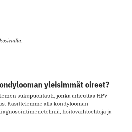
osivuilla.
kondylooman yleisimmät oireet?
einen sukupuolitauti, jonka aiheuttaa HPV-
rus. Käsittelemme alla kondylooman
diagnosointimenetelmiä, hoitovaihtoehtoja ja