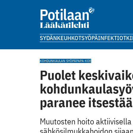
SYDÄN
KEUHKOT
SYÖPÄ
INFEKTIOT
KI
KOHDUNKAULAN SYÖPÄ
PAPA-KOE
Puolet keskivaik
kohdunkaulasyöv
paranee itsestä
Muutosten hoito aktiivisell
sähkösilmukkahoidon sijaan 