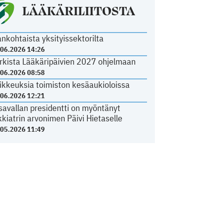
LÄÄKÄRILIITOSTA
ankohtaista yksityissektorilta
.06.2026 14:26
rkista Lääkäripäivien 2027 ohjelmaan
.06.2026 08:58
ikkeuksia toimiston kesäaukioloissa
.06.2026 12:21
savallan presidentti on myöntänyt
kkiatrin arvonimen Päivi Hietaselle
.05.2026 11:49