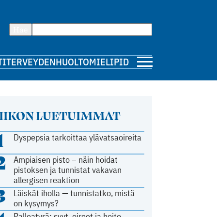
Hae
TI
TERVEYDENHUOLTO
MIELIPIDE
IIKON LUETUIMMAT
1
Dyspepsia tarkoittaa ylävatsaoireita
2
Ampiaisen pisto – näin hoidat
pistoksen ja tunnistat vakavan
allergisen reaktion
3
Läiskät iholla — tunnistatko, mistä
on kysymys?
Palleatyrä: syyt, oireet ja hoito