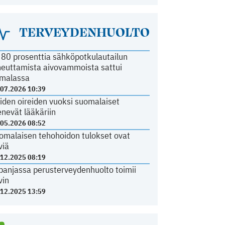
TERVEYDENHUOLTO
i 80 prosenttia sähköpotkulautailun
heuttamista aivovammoista sattui
malassa
.07.2026 10:39
iden oireiden vuoksi suomalaiset
nevät lääkäriin
.05.2026 08:52
omalaisen tehohoidon tulokset ovat
viä
.12.2025 08:19
panjassa perusterveydenhuolto toimii
vin
.12.2025 13:59