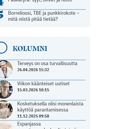
4
5
Borrelioosi, TBE ja punkkirokote –
mitä niistä pitää tietää?
KOLUMNI
Terveys on osa turvallisuutta
26.04.2026 15:32
Viikon käänteiset uutiset
15.03.2026 10:15
Kosketuksella olisi monenlaista
käyttöä parantamisessa
11.12.2025 09:58
Espanjassa