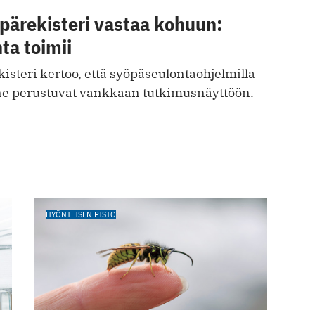
ärekisteri vastaa kohuun:
ta toimii
steri kertoo, että syöpäseulontaohjelmilla
 ne perustuvat vankkaan tutkimusnäyttöön.
HYÖNTEISEN PISTO