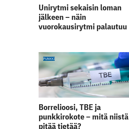
Unirytmi sekaisin loman
jälkeen – näin
vuorokausirytmi palautuu
PUNKKI
Borrelioosi, TBE ja
punkkirokote – mitä niistä
pitää tietää?