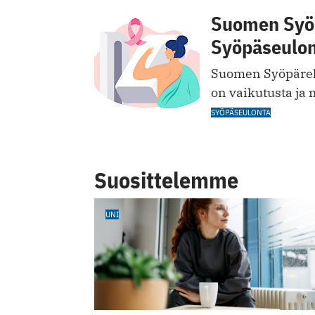
Suomen Syöp
Syöpäseulon
Suomen Syöpäreki
on vaikutusta ja
SYÖPÄSEULONTA
Suosittelemme
UNI