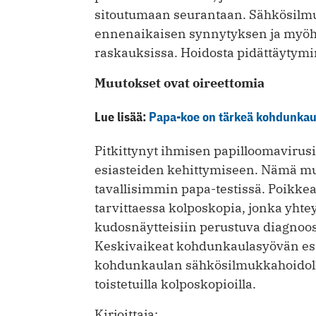
sitoutumaan seurantaan. Sähkösilmu
ennenaikaisen synnytyksen ja myöh
raskauksissa. Hoidosta pidättäytymi
Muutokset ovat oireettomia
Lue lisää:
Papa-koe on tärkeä kohdunkau
Pitkittynyt ihmisen papilloomavirus
esiasteiden kehittymiseen. Nämä muu
tavallisimmin papa-testissä. Poikke
tarvittaessa kolposkopia, jonka yhte
kudosnäytteisiin perustuva diagnoos
Keskivaikeat kohdunkaulasyövän esia
kohdunkaulan sähkösilmukkahoidolla
toistetuilla kolposkopioilla.
Kirjoittaja: