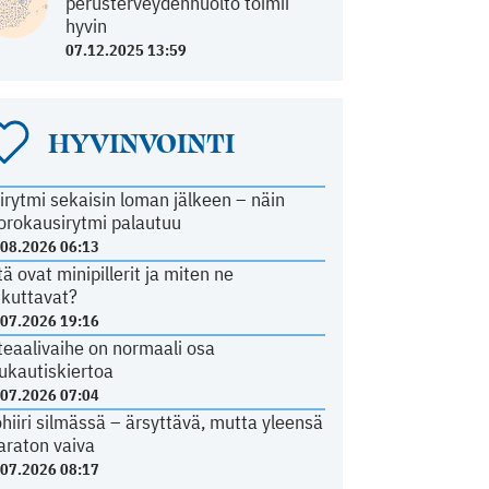
perusterveydenhuolto toimii
hyvin
07.12.2025 13:59
HYVINVOINTI
irytmi sekaisin loman jälkeen – näin
orokausirytmi palautuu
.08.2026 06:13
tä ovat minipillerit ja miten ne
ikuttavat?
.07.2026 19:16
teaalivaihe on normaali osa
ukautiskiertoa
.07.2026 07:04
ohiiri silmässä – ärsyttävä, mutta yleensä
araton vaiva
.07.2026 08:17