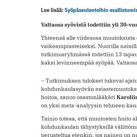
Lue lisää:
Syöpäseulontoihin osallistumise
Valtaosa syövistä todettiin yli 30-vuo
Yhteensä alle viidesosa muutoksista
vaikeampiasteiseksi. Nuorilla naisil
tutkimusryhmässä todettiin 13 tapa
kaksi levinneempää syöpää. Valtaosa s
– Tutkimuksen tulokset tukevat ajatu
kohdunkaulasyövän esiastemuutoksist
hoitoa, sanoo osastonlääkäri
Karolii
on yksi meta-analyysin tehneen kans
Tainio toteaa, että muutosten hoito akt
kohdunkaulan tähystyksillä välittö
perusteltua etenkin, jos nainen on n