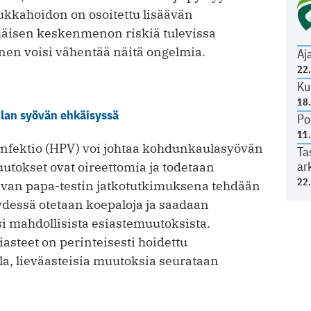
kkahoidon on osoitettu lisäävän
äisen keskenmenon riskiä tulevissa
nen voisi vähentää näitä ongelmia.
Aj
22
Ku
18
lan syövän ehkäisyssä
Po
11
infektio (HPV) voi johtaa kohdunkaulasyövän
Ta
ar
tokset ovat oireettomia ja todetaan
22
avan papa-testin jatkotutkimuksena tehdään
ydessä otetaan koepaloja ja saadaan
i mahdollisista esiastemuutoksista.
steet on perinteisesti hoidettu
, lieväasteisia muutoksia seurataan