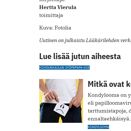
Hertta Vierula
toimittaja
Kuva: Fotolia
Uutinen on julkaistu Lääkärilehden verkk
Lue lisää jutun aiheesta
KOHDUNKAULAN SYÖPÄ
PAPA-KOE
Mitkä ovat 
Kondylooma on yl
eli papilloomavi
tarttumistapoja, 
ennaltaehkäisyä.
KONDYLOOMA