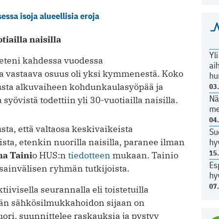
ssa isoja alueellisia eroja
tiailla naisilla
Yl
 eteni kahdessa vuodessa
ai
la vastaava osuus oli yksi kymmenestä. Koko
hu
usta alkuvaiheen kohdunkaulasyöpää ja
03
Nä
yövistä todettiin yli 30-vuotiailla naisilla.
me
04
sta, että valtaosa keskivaikeista
Su
hy
a, etenkin nuorilla naisilla, paranee ilman
15
na Taini
o HUS:n
tiedotteen
mukaan. Tainio
Es
ainvälisen ryhmän tutkijoista.
hy
07
iivisella seurannalla eli toistetuilla
män sähkösilmukkahoidon sijaan on
uori, suunnittelee raskauksia ja pystyy