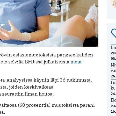
Un
vu
yövän esiastemuutoksista paranee kahden
05
eto selviää BMJ:ssä julkaistusta
meta-
Mi
va
26
a-analyysissa käytiin läpi 36 tutkimusta,
Lu
sta, joiden keskivaikeaa
ku
seurattiin ilman hoitoa.
24
El
valtaosa (60 prosenttia) muutoksista parani
va
15
sa.