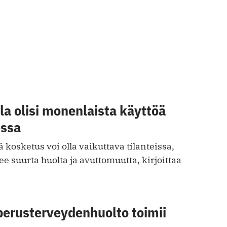
a olisi monenlaista käyttöä
essa
 kosketus voi olla vaikuttava tilanteissa,
ee suurta huolta ja avuttomuutta, kirjoittaa
perusterveydenhuolto toimii