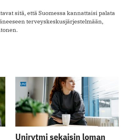
avat sitä, että Suomessa kannattaisi palata
äneeseen terveyskeskusjärjestelmään,
htonen.
UNI
Unirytmi sekaisin loman