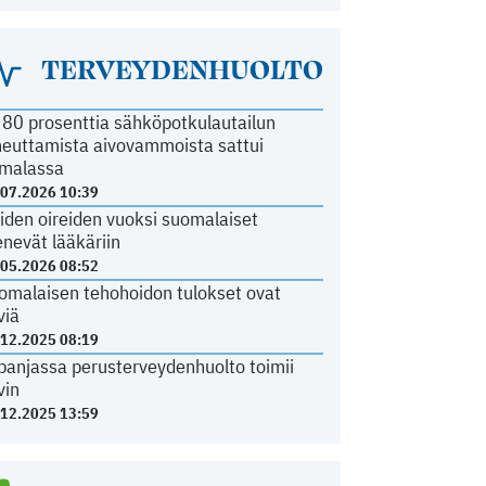
TERVEYDENHUOLTO
i 80 prosenttia sähköpotkulautailun
heuttamista aivovammoista sattui
malassa
.07.2026 10:39
iden oireiden vuoksi suomalaiset
nevät lääkäriin
.05.2026 08:52
omalaisen tehohoidon tulokset ovat
viä
.12.2025 08:19
panjassa perusterveydenhuolto toimii
vin
.12.2025 13:59