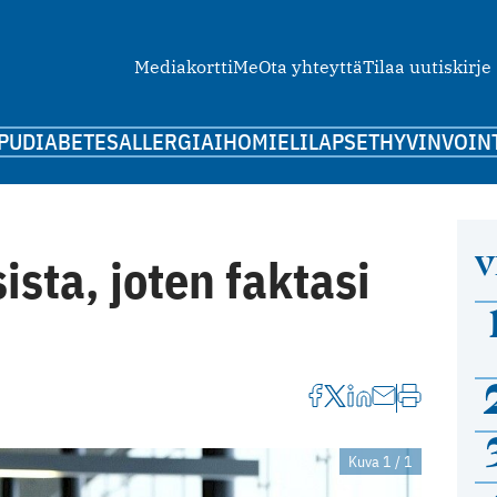
Mediakortti
Me
Ota yhteyttä
Tilaa uutiskirje
PU
DIABETES
ALLERGIA
IHO
MIELI
LAPSET
HYVINVOIN
V
ista, joten faktasi
Kuva 1 / 1