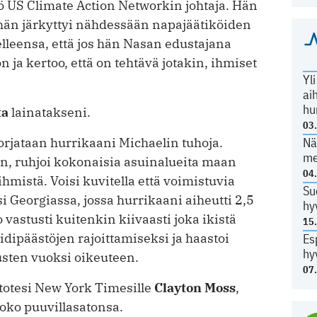
ö US Climate Action Networkin johtaja. Hän
hän järkyttyi nähdessään napajäätiköiden
lleensa, että jos hän Nasan edustajana
n ja kertoo, että on tehtävä jotakin, ihmiset
Yl
ai
hu
ta
lainatakseni.
03
korjataan hurrikaani Michaelin tuhoja.
Nä
me
en, ruhjoi kokonaisia asuinalueita maan
04
hmistä. Voisi kuvitella että voimistuvia
Su
i Georgiassa, jossa hurrikaani aiheutti 2,5
hy
 vastusti kuitenkin kiivaasti joka ikistä
15
idipäästöjen rajoittamiseksi ja haastoi
Es
hy
usten vuoksi oikeuteen.
07
 totesi New York Timesille
Clayton Moss
,
koko puuvillasatonsa.