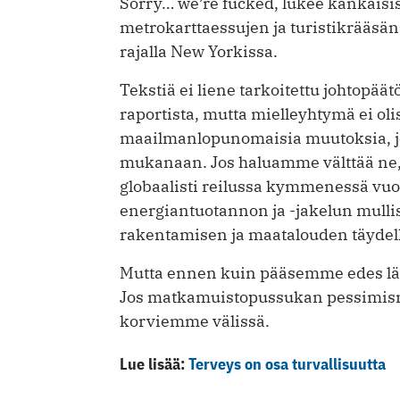
Sorry… we’re fucked, lukee kankaisi
metrokarttaessujen ja turistikrääsän
rajalla New Yorkissa.
Tekstiä ei liene tarkoitettu johtopää
raportista, mutta mielleyhtymä ei oli
maailmanlopunomaisia muutoksia, jo
mukanaan. Jos haluamme välttää ne, h
globaalisti reilussa kymmenessä vuod
energiantuotannon ja -jakelun mull
rakentamisen ja maatalouden täydell
Mutta ennen kuin pääsemme edes lä
Jos matkamuistopussukan pessimismi
korviemme välissä.
Lue lisää:
Terveys on osa turvallisuutta