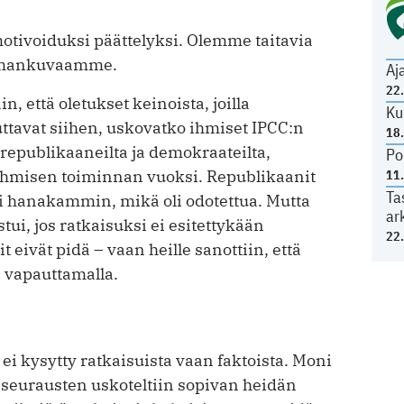
motivoiduksi päättelyksi. Olemme taitavia
ailmankuvaamme.
Aj
22
in, että oletukset keinoista, joilla
Ku
uttavat siihen, uskovatko ihmiset IPCC:n
18
epublikaaneilta ja demokraateilta,
Po
hmisen toiminnan vuoksi. Republikaanit
11
Ta
i hanakammin, mikä oli odotettua. Mutta
ar
ui, jos ratkaisuksi ei esitettykään
22
 eivät pidä – vaan heille sanottiin, että
a vapauttamalla.
i kysytty ratkaisuista vaan faktoista. Moni
s seurausten uskoteltiin sopivan heidän