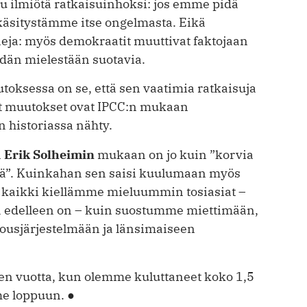
uu ilmiötä ratkaisuinhoksi: jos emme pidä
käsitystämme itse ongelmasta. Eikä
eja: myös demokraatit muuttivat faktojaan
dän mielestään suotavia.
oksessa on se, että sen vaatimia ratkaisuja
vat muutokset ovat IPCC:n mukaan
n historiassa nähty.
n
Erik Solheimin
mukaan on jo kuin ”korvia
össä”. Kuinkahan sen saisi kuulumaan myös
 kaikki kiellämme mieluummin tosiasiat –
aa edelleen on – kuin suostumme miettimään,
alousjärjestelmään ja länsimaiseen
n vuotta, kun olemme kuluttaneet koko 1,5
me loppuun. ●