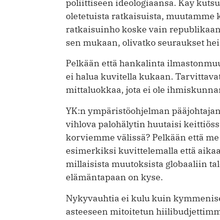
poliittiseen ideologiaansa. Kay kuts
oletetuista ratkaisuista, muutamme 
ratkaisuinho koske vain republikaan
sen mukaan, olivatko seuraukset hei
Pelkään että hankalinta ilmastonmuut
ei halua kuvitella kukaan. Tarvitta
mittaluokkaa, jota ei ole ihmiskunna
YK:n ympäristöohjelman pääjohtaja
vihlova palohälytin huutaisi keitti
korviemme välissä? Pelkään että me
esimerkiksi kuvittelemalla että aik
millaisista muutoksista globaaliin t
elämäntapaan on kyse.
Nykyvauhtia ei kulu kuin kymmenise
asteeseen mitoitetun hiilibudjettim