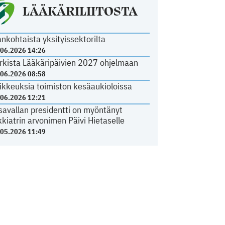
LÄÄKÄRILIITOSTA
ankohtaista yksityissektorilta
.06.2026 14:26
rkista Lääkäripäivien 2027 ohjelmaan
.06.2026 08:58
ikkeuksia toimiston kesäaukioloissa
.06.2026 12:21
savallan presidentti on myöntänyt
kkiatrin arvonimen Päivi Hietaselle
.05.2026 11:49