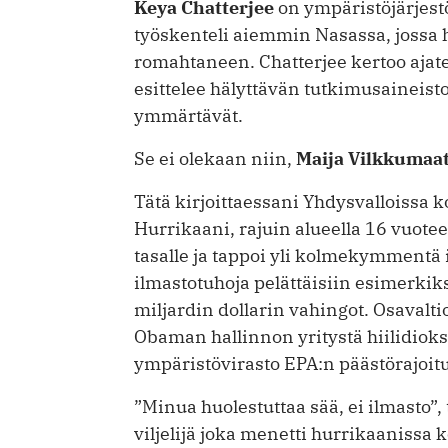
Keya Chatterjee
on ympäristöjärjest
työskenteli aiemmin Nasassa, jossa 
romahtaneen. Chatterjee kertoo ajate
esittelee hälyttävän tutkimus­aineisto
ymmärtävät.
Se ei olekaan niin,
Maija Vilkkumaa
Tätä kirjoittaessani Yhdysvalloissa 
Hurrikaani, rajuin alueella 16 vuote
tasalle ja tappoi yli kolmekymmentä i
ilmastotuhoja pelättäisiin esimerkiks
miljardin dollarin vahingot. Osavaltio
Obaman hallinnon yritystä hiilidioks
ympäristövirasto EPA:n päästörajoit
”Minua huolestuttaa sää, ei ilmasto”,
viljelijä joka menetti hurrikaanissa 