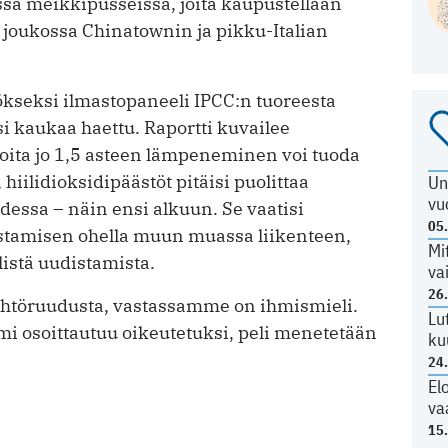
ssa meikkipusseissa, joita kaupustellaan
 joukossa Chinatownin ja pikku-Italian
tökseksi ilmastopaneeli IPCC:n tuoreesta
si kaukaa haettu. Raportti kuvailee
ita jo 1,5 asteen lämpeneminen voi tuoda
iilidioksidipäästöt pitäisi puolittaa
Un
vu
essa – näin ensi alkuun. Se vaatisi
05
istamisen ohella muun muassa liikenteen,
Mi
istä uudistamista.
va
26
htöruudusta, vastassamme on ihmismieli.
Lu
 osoittautuu oikeutetuksi, peli menetetään
ku
24
El
va
15