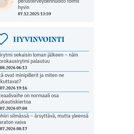
perusterveydenhuolto toimii
hyvin
07.12.2025 13:59
HYVINVOINTI
irytmi sekaisin loman jälkeen – näin
orokausirytmi palautuu
.08.2026 06:13
tä ovat minipillerit ja miten ne
ikuttavat?
.07.2026 19:16
teaalivaihe on normaali osa
ukautiskiertoa
.07.2026 07:04
ohiiri silmässä – ärsyttävä, mutta yleensä
araton vaiva
.07.2026 08:17