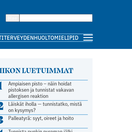
Hae
TI
TERVEYDENHUOLTO
MIELIPIDE
IIKON LUETUIMMAT
1
Ampiaisen pisto – näin hoidat
pistoksen ja tunnistat vakavan
allergisen reaktion
2
Läiskät iholla — tunnistatko, mistä
on kysymys?
3
Palleatyrä: syyt, oireet ja hoito
Tunnista punkin pureman jälki