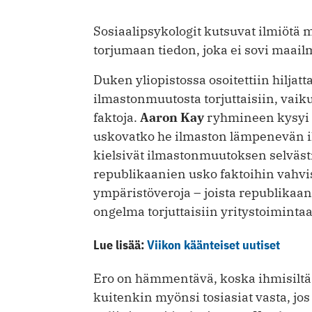
Sosiaalipsykologit kutsuvat ilmiötä 
torjumaan tiedon, joka ei sovi ma
Duken yliopistossa osoitettiin hiljatta
ilmastonmuutosta torjuttaisiin, vaik
faktoja.
Aaron Kay
ryhmineen kysyi r
uskovatko he ilmaston lämpenevän i
kielsivät ilmastonmuutoksen selväst
republikaanien usko faktoihin vahvist
ympäristöveroja – joista republikaanit
ongelma torjuttaisiin yritystoiminta
Lue lisää:
Viikon käänteiset uutiset
Ero on hämmentävä, koska ihmisiltä e
kuitenkin myönsi tosiasiat vasta, jo