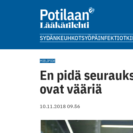
SYDÄN
KEUHKOT
SYÖPÄ
INFEKTIOT
KI
MIELIPIDE
En pidä seurauks
ovat vääriä
10.11.2018 09.56