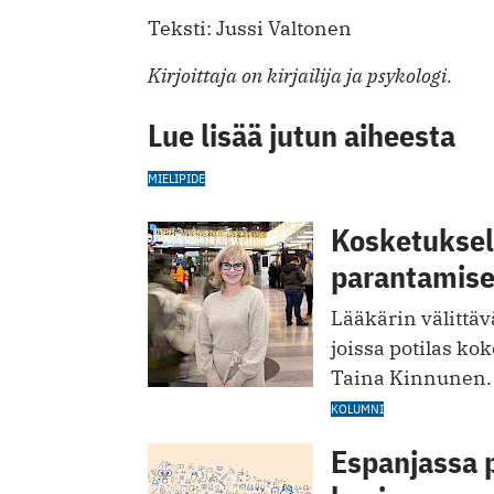
Teksti: Jussi Valtonen
Kirjoittaja on kirjailija ja psykologi.
Lue lisää jutun aiheesta
MIELIPIDE
Kosketuksell
parantamis
Lääkärin välittävä
joissa potilas kok
Taina Kinnunen.
KOLUMNI
Espanjassa 