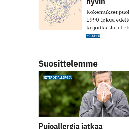
hyvin
Kokemukset puolt
1990-lukua edelt
kirjoittaa Jari Le
KOLUMNI
Suosittelemme
SIITEPÖLYALLERGIA
Pujoallergia jatkaa