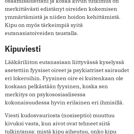
osaamisaluettani ja koska kivun tutkimus on
merkittävästi edistänyt oireiden kokemisen
ymmärtämistä ja niiden hoidon kehittämistä.
Kipu on myös tärkeimpiä syitä
eutanasiatoiveiden taustalla.
Kipuviesti
Lääkäriliiton eutanasiaan liittyvässä kyselyssä
asetettiin fyysiset oireet ja psykiatriset sairaudet
eri lokeroihin. Fyysinen oire ei kuitenkaan ole
koskaan pelkästään fyysinen, koska sen
merkitys on psykososiaalisessa
kokonaisuudessa hyvin erilainen eri ihmisillä.
Viesti kudosvauriosta (nosiseptio) muuttuu
kivuksi vasta, kun aivot ovat tehneet siitä
tulkintansa: mistä kipu aiheutuu, onko kipu