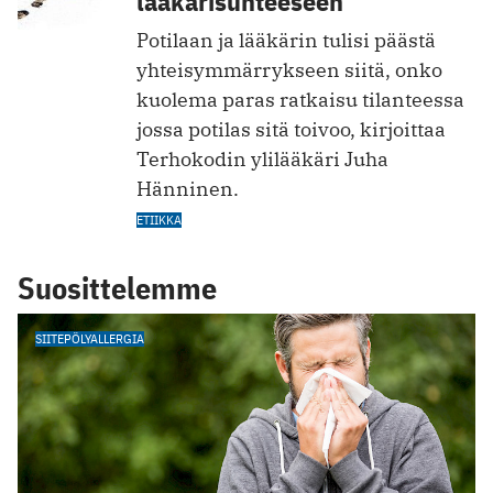
lääkärisuhteeseen
Potilaan ja lääkärin tulisi päästä
yhteisymmärrykseen siitä, onko
kuolema paras ratkaisu tilanteessa
jossa potilas sitä toivoo, kirjoittaa
Terhokodin ylilääkäri Juha
Hänninen.
ETIIKKA
Suosittelemme
SIITEPÖLYALLERGIA