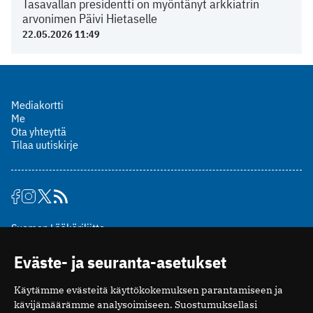
Tasavallan presidentti on myöntänyt arkkiatrin
arvonimen Päivi Hietaselle
22.05.2026 11:49
Mediakortti
Me
Ota yhteyttä
Tilaa uutiskirje
Suomen Lääkäriliitto
Mäkelänkatu 2, PL 49
Eväste- ja seuranta-asetukset
00510 Helsinki
puh. (09) 393 091
Käytämme evästeitä käyttökokemuksen parantamiseen ja
toimitus@potilaanlaakarilehti.fi
kävijämäärämme analysoimiseen. Suostumuksellasi