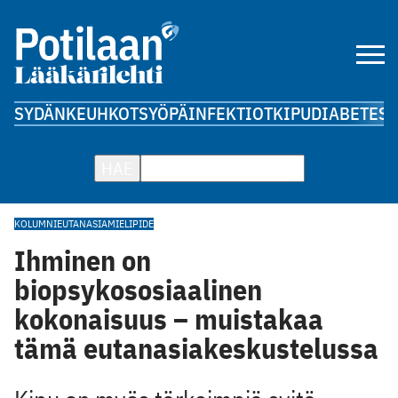
SYDÄN
KEUHKOT
SYÖPÄ
INFEKTIOT
KIPU
DIABETES
A
HAE
KOLUMNI
EUTANASIA
MIELIPIDE
Ihminen on
biopsykososiaalinen
kokonaisuus – muistakaa
tämä eutanasiakeskustelussa