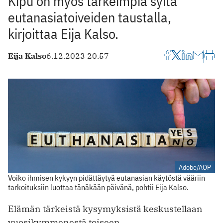
Kipu on myös tärkeimpiä syitä
eutanasiatoiveiden taustalla,
kirjoittaa Eija Kalso.
Eija Kalso
6.12.2023 20.57
Adobe/AOP
Voiko ihmisen kykyyn pidättäytyä eutanasian käytöstä vääriin
tarkoituksiin luottaa tänäkään päivänä, pohtii Eija Kalso.
Elämän tärkeistä kysymyksistä keskustellaan
vuosikymmenestä toiseen.