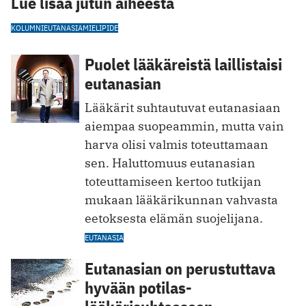
Lue lisää jutun aiheesta
KOLUMNI
EUTANASIA
MIELIPIDE
Puolet lääkäreistä laillistaisi
eutanasian
Lääkärit suhtautuvat eutanasiaan
aiempaa suopeammin, mutta vain
harva olisi valmis toteuttamaan
sen. Haluttomuus eutanasian
toteuttamiseen kertoo tutkijan
mukaan lääkärikunnan vahvasta
eetoksesta elämän suojelijana.
EUTANASIA
Eutanasian on perustuttava
hyvään potilas-