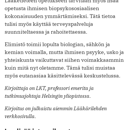
Lääketieteen opetukseen tarvitaan myös lisää
opetusta ihmisen biopsykososiaalisen
kokonaisuuden ymmärtämiseksi. Tätä tietoa
tulisi myös käyttää terveyspalveluja
suunniteltaessa ja rahoitettaessa.
Elimistö toimii lopulta biologian, sähkön ja
kemian voimalla, mutta ihmisen psyyke, usko ja
yhteiskunta vaikuttavat siihen voimakkaammin
kuin mitä nyt oletamme. Tämä tulisi muistaa
myös eutanasiaa käsittelevässä keskustelussa.
Kirjoittaja on LKT, professori emerita ja
tutkimusjohtaja Helsingin yliopistossa.
Kirjoitus on julkaistu aiemmin Lääkärilehden
verkkosivulla.