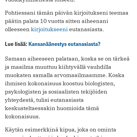
Pohtiessani tämän päivän kirjoitukseni teemaa
päätin palata 10 vuotta sitten aiheenani
olleeseen
kirjoitukseeni
eutanasiasta.
Lue lisää:
Kansanäänestys eutanasiasta?
Samaan aiheeseen palataan, koska se on tärkeä
ja maailma muuttuu kiihtyvällä vauhdilla
muokaten samalla arvomaailmaamme. Koska
ihmisen kokonaisuus koostuu biologisten,
psykologisten ja sosiaalisten tekijöiden
yhteydestä, tulisi eutanasiasta
keskusteltaessakin huomioida tämä
kokonaisuus.
Käytän esimerkkinä kipua, joka on ominta