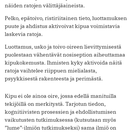
näiden ratojen välittäjäaineista.
Pelko, epätoivo, ristiriitainen tieto, luottamuksen
puute ja ahdistus aktivoivat kipua voimistavia
laskevia ratoja.
Luottamus, usko ja toivo oireen lievittymisestä
puolestaan vähentävät nosiseption aiheuttamaa
kipukokemusta. Ihmisten kyky aktivoida näitä
ratoja vaihtelee riippuen mielialasta,
psyykkisestä rakenteesta ja perimästä.
Kipu ei ole ainoa oire, jossa edellä manituilla
tekijöillä on merkitystä. Tarjotun tiedon,
kognitiivisten prosessien ja ehdollistumisen
vaikutusten tutkimuksessa (kutsutaan myös
”lume”-ilmiön tutkimukseksi) sama ilmiö on