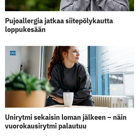
Pujoallergia jatkaa siitepölykautta
loppukesään
UNI
Unirytmi sekaisin loman jälkeen – näin
vuorokausirytmi palautuu