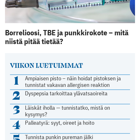
Borrelioosi, TBE ja punkkirokote – mitä
niistä pitää tietää?
VIIKON LUETUIMMAT
1
Ampiaisen pisto – näin hoidat pistoksen ja
tunnistat vakavan allergisen reaktion
2
Dyspepsia tarkoittaa ylävatsaoireita
3
Läiskät iholla — tunnistatko, mistä on
kysymys?
4
Palleatyrä: syyt, oireet ja hoito
5
Tunnista punkin pureman jälki