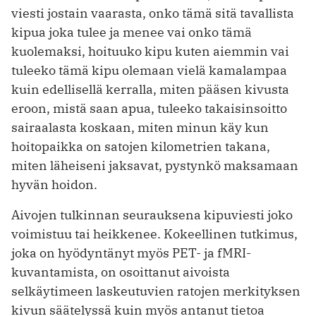
viesti jostain vaarasta, onko tämä sitä tavallista
kipua joka tulee ja menee vai onko tämä
kuolemaksi, hoituuko kipu kuten aiemmin vai
tuleeko tämä kipu olemaan vielä kamalampaa
kuin edellisellä kerralla, miten pääsen kivusta
eroon, mistä saan apua, tuleeko takaisinsoitto
sairaalasta koskaan, miten minun käy kun
hoitopaikka on satojen kilometrien takana,
miten läheiseni jaksavat, pystynkö maksamaan
hyvän hoidon.
Aivojen tulkinnan seurauksena kipuviesti joko
voimistuu tai heikkenee. Kokeellinen tutkimus,
joka on hyödyntänyt myös PET- ja fMRI-
kuvantamista, on osoittanut aivoista
selkäytimeen laskeutuvien ratojen merkityksen
kivun säätelyssä kuin myös antanut tietoa