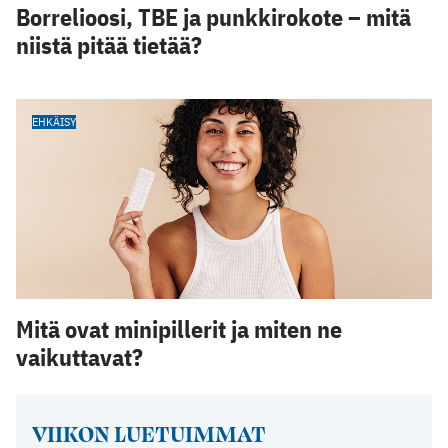
Borrelioosi, TBE ja punkkirokote – mitä
niistä pitää tietää?
EHKÄISY
Mitä ovat minipillerit ja miten ne
vaikuttavat?
VIIKON LUETUIMMAT