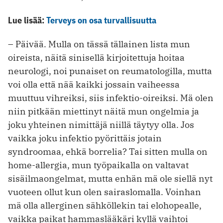
Lue lisää:
Terveys on osa turvallisuutta
– Päivää. Mulla on tässä tällainen lista mun
oireista, näitä sinisellä kirjoitettuja hoitaa
neurologi, noi punaiset on reumatologilla, mutta
voi olla että nää kaikki jossain vaiheessa
muuttuu vihreiksi, siis infektio-oireiksi. Mä olen
niin pitkään miettinyt näitä mun ongelmia ja
joku yhteinen nimittäjä niillä täytyy olla. Jos
vaikka joku infektio pyörittäis jotain
syndroomaa, ehkä borrelia? Tai sitten mulla on
home-allergia, mun työpaikalla on valtavat
sisäilmaongelmat, mutta enhän mä ole siellä nyt
vuoteen ollut kun olen sairaslomalla. Voinhan
mä olla allerginen sähköllekin tai elohopealle,
vaikka paikat hammaslääkäri kyllä vaihtoi