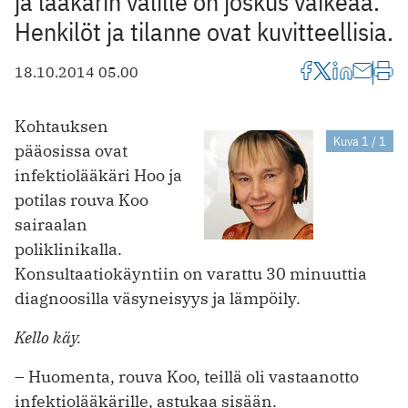
ja lääkärin välille on joskus vaikeaa.
Henkilöt ja tilanne ovat kuvitteellisia.
18.10.2014 05.00
Kohtauksen
Kuva 1 / 1
pääosissa ovat
infektiolääkäri Hoo ja
potilas rouva Koo
sairaalan
poliklinikalla.
Konsultaatiokäyntiin on varattu 30 minuuttia
diagnoosilla väsyneisyys ja lämpöily.
Kello käy.
– Huomenta, rouva Koo, teillä oli vastaanotto
infektiolääkärille, astukaa sisään.