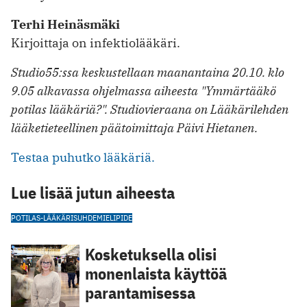
Terhi Heinäsmäki
Kirjoittaja on infektiolääkäri.
Studio55:ssa keskustellaan maanantaina 20.10. klo
9.05 alkavassa ohjelmassa aiheesta "Ymmärtääkö
potilas lääkäriä?". Studiovieraana on Lääkärilehden
lääketieteellinen päätoimittaja Päivi Hietanen.
Testaa puhutko lääkäriä.
Lue lisää jutun aiheesta
POTILAS-LÄÄKÄRISUHDE
MIELIPIDE
Kosketuksella olisi
monenlaista käyttöä
parantamisessa