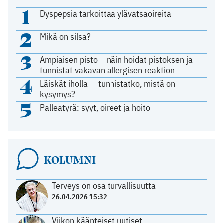
1
Dyspepsia tarkoittaa ylävatsaoireita
2
Mikä on silsa?
3
Ampiaisen pisto – näin hoidat pistoksen ja
tunnistat vakavan allergisen reaktion
4
Läiskät iholla — tunnistatko, mistä on
kysymys?
5
Palleatyrä: syyt, oireet ja hoito
KOLUMNI
Terveys on osa turvallisuutta
26.04.2026 15:32
Viikon käänteiset uutiset