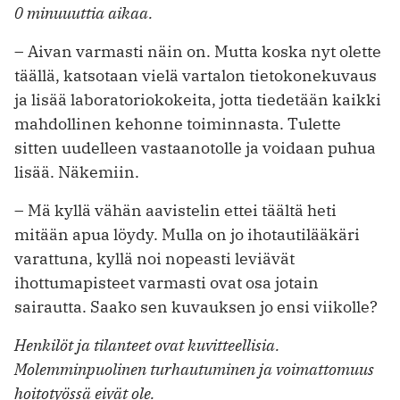
0 minuuuttia aikaa.
– Aivan varmasti näin on. Mutta koska nyt olette
täällä, katsotaan vielä vartalon tietokonekuvaus
ja lisää laboratoriokokeita, jotta tiedetään kaikki
mahdollinen kehonne toiminnasta. Tulette
sitten uudelleen vastaanotolle ja voidaan puhua
lisää. Näkemiin.
– Mä kyllä vähän aavistelin ettei täältä heti
mitään apua löydy. Mulla on jo ihotautilääkäri
varattuna, kyllä noi nopeasti leviävät
ihottumapisteet varmasti ovat osa jotain
sairautta. Saako sen kuvauksen jo ensi viikolle?
Henkilöt ja tilanteet ovat kuvitteellisia.
Molemminpuolinen turhautuminen ja voimattomuus
hoitotyössä eivät ole.