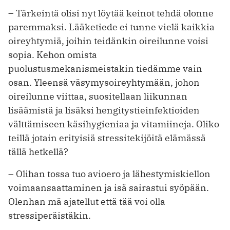
– Tärkeintä olisi nyt löytää keinot tehdä olonne
paremmaksi. Lääketiede ei tunne vielä kaikkia
oireyhtymiä, joihin teidänkin oireilunne voisi
sopia. Kehon omista
puolustusmekanismeistakin tiedämme vain
osan. Yleensä väsymysoireyhtymään, johon
oireilunne viittaa, suositellaan liikunnan
lisäämistä ja lisäksi hengitystieinfektioiden
välttämiseen käsihygieniaa ja vitamiineja. Oliko
teillä jotain erityisiä stressitekijöitä elämässä
tällä hetkellä?
– Olihan tossa tuo avioero ja lähestymiskiellon
voimaansaattaminen ja isä sairastui syöpään.
Olenhan mä ajatellut että tää voi olla
stressiperäistäkin.