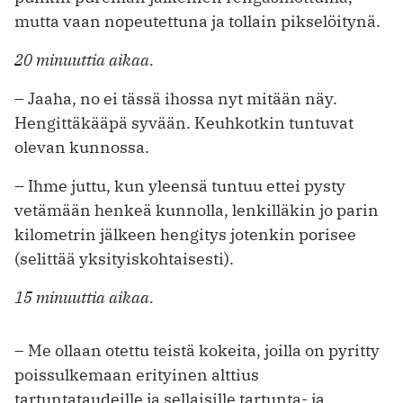
mutta vaan nopeutettuna ja tollain pikselöitynä.
20 minuuttia aikaa.
– Jaaha, no ei tässä ihossa nyt mitään näy.
Hengittäkääpä syvään. Keuhkotkin tuntuvat
olevan kunnossa.
– Ihme juttu, kun yleensä tuntuu ettei pysty
vetämään henkeä kunnolla, lenkilläkin jo parin
kilometrin jälkeen hengitys jotenkin porisee
(selittää yksityiskohtaisesti).
15 minuuttia aikaa.
– Me ollaan otettu teistä kokeita, joilla on pyritty
poissulkemaan erityinen alttius
tartuntataudeille ja sellaisille tartunta- ja