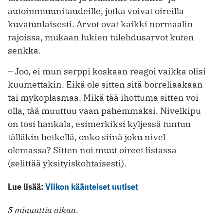
autoimmuunitaudeille, jotka voivat oireilla
kuvatunlaisesti. Arvot ovat kaikki normaalin
rajoissa, mukaan lukien tulehdusarvot kuten
senkka.
– Joo, ei mun serppi koskaan reagoi vaikka olisi
kuumettakin. Eikä ole sitten sitä borreliaakaan
tai mykoplasmaa. Mikä tää ihottuma sitten voi
olla, tää muuttuu vaan pahemmaksi. Nivelkipu
on tosi hankala, esimerkiksi kyljessä tuntuu
tälläkin hetkellä, onko siinä joku nivel
olemassa? Sitten noi muut oireet listassa
(selittää yksityiskohtaisesti).
Lue lisää:
Viikon käänteiset uutiset
5 minuuttia aikaa.