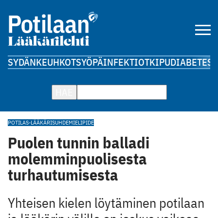
SYDÄN
KEUHKOT
SYÖPÄ
INFEKTIOT
KIPU
DIABETES
A
HAE
POTILAS-LÄÄKÄRISUHDE
MIELIPIDE
Puolen tunnin balladi
molemminpuolisesta
turhautumisesta
Yhteisen kielen löytäminen potilaan