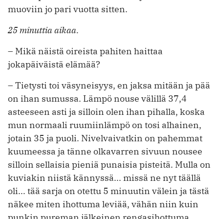
muoviin jo pari vuotta sitten.
25 minuttia aikaa.
– Mikä näistä oireista pahiten haittaa
jokapäiväistä elämää?
– Tietysti toi väsyneisyys, en jaksa mitään ja pää
on ihan sumussa. Lämpö nouse välillä 37,4
asteeseen asti ja silloin olen ihan pihalla, koska
mun normaali ruumiinlämpö on tosi alhainen,
jotain 35 ja puoli. Nivelvaivatkin on pahemmat
kuumeessa ja tänne olkavarren sivuun nousee
silloin sellaisia pieniä punaisia pisteitä. Mulla on
kuviakin niistä kännyssä... missä ne nyt täällä
oli... tää sarja on otettu 5 minuutin välein ja tästä
näkee miten ihottuma leviää, vähän niin kuin
punkin pureman jälkeinen rengasihottuma,