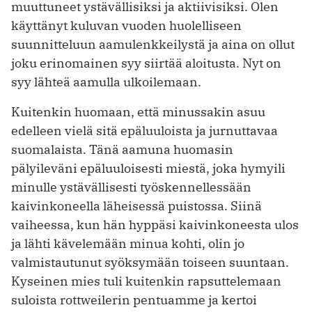
muuttuneet ystävällisiksi ja aktiivisiksi. Olen
käyttänyt kuluvan vuoden huolelliseen
suunnitteluun aamulenkkeilystä ja aina on ollut
joku erinomainen syy siirtää aloitusta. Nyt on
syy lähteä aamulla ulkoilemaan.
Kuitenkin huomaan, että minussakin asuu
edelleen vielä sitä epäluuloista ja jurnuttavaa
suomalaista. Tänä aamuna huomasin
pälyileväni epäluuloisesti miestä, joka hymyili
minulle ystävällisesti työskennellessään
kaivinkoneella läheisessä puistossa. Siinä
vaiheessa, kun hän hyppäsi kaivinkoneesta ulos
ja lähti kävelemään minua kohti, olin jo
valmistautunut syöksymään toiseen suuntaan.
Kyseinen mies tuli kuitenkin rapsuttelemaan
suloista rottweilerin pentuamme ja kertoi