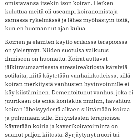
omistavansa itsekin ison koiran. Hetken
kuluttua meitä oli useampi koiranomistaja
samassa rykelmässä ja lähes myöhästyin töitä,
kun en huomannut ajan kulua.
Koirien ja eläinten käyttö erilaissa terapioissa
on yleistynyt. Niiden suotuisa vaikutus
ihmiseen on huomattu. Koirat auttavat
jälkitraumaattisesta stressireaktiosta kärsiviä
sotilaita, niitä käytetään vanhainkodeissa, sillä
koiran merkitystä vanhusten hyvinvoinnille ei
käy kiistäminen. Dementoitunut vanhus, joka ei
juurikaan ota enää kontaktia muihin, havahtuu
koiran läheisyydestä alkaen silittämään koiraa
ja puhumaan sille. Erityislasten terapioissa
käytetään koiria ja kaverikoiratoiminta on
saanut paljon kiitosta. Syrjäytynyt nuori tai