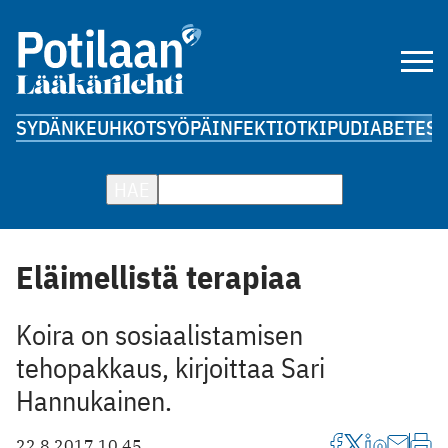
SYDÄN
KEUHKOT
SYÖPÄ
INFEKTIOT
KIPU
DIABETES
A
HAE
Eläimellistä terapiaa
Koira on sosiaalistamisen
tehopakkaus, kirjoittaa Sari
Hannukainen.
22.8.2017 10.45