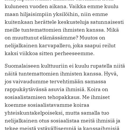
kuluneen vuoden aikana. Vaikka emme kuulu
maan hiljaisimpiin yksilöihin, niin emme
kuitenkaan herättele keskusteluja satunnaisesti
meille tuntemattomien ihmisten kanssa. Mikä
on muuttunut elämässämme? Muutos on
nelijalkainen karvapallero, joka saapui reilut
kaksi viikkoa sitten perheeseemme.
Suomalaiseen kulttuuriin ei kuulu rupatella niitä
näitä tuntemattomien ihmisten kanssa. Hyvä,
jos vaivaudumme tervehtimään samassa
rappukäytävässä asuvia ihmisiä. Koira on
sosiaalistamisen tehopakkaus. Me ihmiset
koemme sosiaalistavamme koiraa
yhteiskuntakelpoiseksi, mutta samalla tuo
nelijalkainen otus sosiaalistaa meitä ihmisiä ja
tekee meistä ystävällisempiä ja kanssaihmisiä