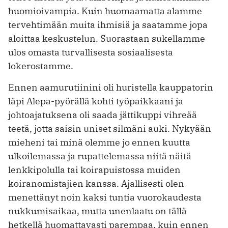
huomioivampia. Kuin huomaamatta alamme
tervehtimään muita ihmisiä ja saatamme jopa
aloittaa keskustelun. Suorastaan sukellamme
ulos omasta turvallisesta sosiaalisesta
lokerostamme.
Ennen aamurutiinini oli huristella kauppatorin
läpi Alepa-pyörällä kohti työpaikkaani ja
johtoajatuksena oli saada jättikuppi vihreää
teetä, jotta saisin uniset silmäni auki. Nykyään
mieheni tai minä olemme jo ennen kuutta
ulkoilemassa ja rupattelemassa niitä näitä
lenkkipolulla tai koirapuistossa muiden
koiranomistajien kanssa. Ajallisesti olen
menettänyt noin kaksi tuntia vuorokaudesta
nukkumisaikaa, mutta unenlaatu on tällä
hetkellä huomattavasti parempaa, kuin ennen