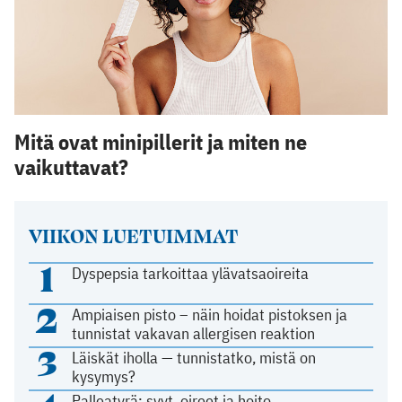
Mitä ovat minipillerit ja miten ne
vaikuttavat?
VIIKON LUETUIMMAT
1
Dyspepsia tarkoittaa ylävatsaoireita
2
Ampiaisen pisto – näin hoidat pistoksen ja
tunnistat vakavan allergisen reaktion
3
Läiskät iholla — tunnistatko, mistä on
kysymys?
Palleatyrä: syyt, oireet ja hoito