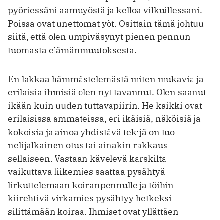
pyöriessäni aamuyöstä ja kelloa vilkuillessani.
Poissa ovat unettomat yöt. Osittain tämä johtuu
siitä, että olen umpiväsynyt pienen pennun
tuomasta elämänmuutoksesta.
En lakkaa hämmästelemästä miten mukavia ja
erilaisia ihmisiä olen nyt tavannut. Olen saanut
ikään kuin uuden tuttavapiirin. He kaikki ovat
erilaisissa ammateissa, eri ikäisiä, näköisiä ja
kokoisia ja ainoa yhdistävä tekijä on tuo
nelijalkainen otus tai ainakin rakkaus
sellaiseen. Vastaan kävelevä karskilta
vaikuttava liikemies saattaa pysähtyä
lirkuttelemaan koiranpennulle ja töihin
kiirehtivä virkamies pysähtyy hetkeksi
silittämään koiraa. Ihmiset ovat yllättäen