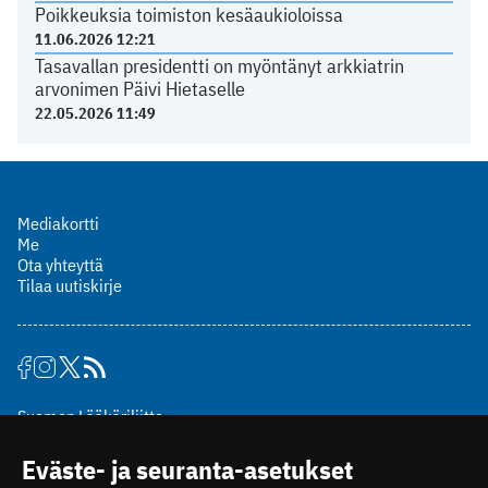
Poikkeuksia toimiston kesäaukioloissa
11.06.2026 12:21
Tasavallan presidentti on myöntänyt arkkiatrin
arvonimen Päivi Hietaselle
22.05.2026 11:49
Mediakortti
Me
Ota yhteyttä
Tilaa uutiskirje
Suomen Lääkäriliitto
Mäkelänkatu 2, PL 49
Eväste- ja seuranta-asetukset
00510 Helsinki