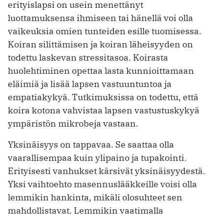
erityislapsi on usein menettänyt
luottamuksensa ihmiseen tai hänellä voi olla
vaikeuksia omien tunteiden esille tuomisessa.
Koiran silittämisen ja koiran läheisyyden on
todettu laskevan stressitasoa. Koirasta
huolehtiminen opettaa lasta kunnioittamaan
eläimiä ja lisää lapsen vastuuntuntoa ja
empatiakykyä. Tutkimuksissa on todettu, että
koira kotona vahvistaa lapsen vastustuskykyä
ympäristön mikrobeja vastaan.
Yksinäisyys on tappavaa. Se saattaa olla
vaarallisempaa kuin ylipaino ja tupakointi.
Erityisesti vanhukset kärsivät yksinäisyydestä.
Yksi vaihtoehto masennuslääkkeille voisi olla
lemmikin hankinta, mikäli olosuhteet sen
mahdollistavat. Lemmikin vaatimalla