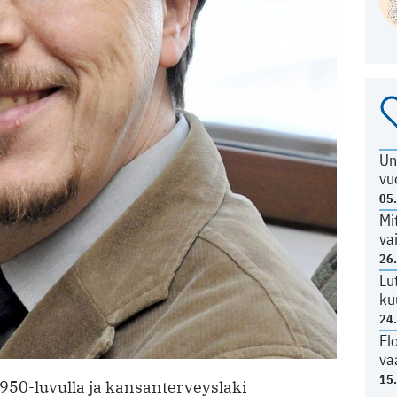
Un
vu
05
Mi
va
26
Lu
ku
24
El
va
15
50-luvulla ja kansanterveyslaki