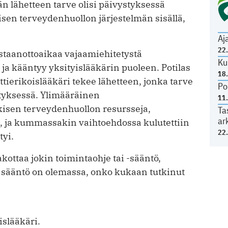
n lähetteen tarve olisi päivystyksessä
lkisen terveydenhuollon järjestelmän sisällä,
Aj
22
astaanottoaikaa vajaamiehitetystä
Ku
a kääntyy yksityislääkärin puoleen. Potilas
18
attierikoislääkäri tekee lähetteen, jonka tarve
Po
styksessä. Ylimääräinen
11
kisen terveydenhuollon resursseja,
Ta
ar
a, ja kummassakin vaihtoehdossa kulutettiin
22
tyi.
ottaa jokin toimintaohje tai -sääntö,
 sääntö on olemassa, onko kukaan tutkinut
islääkäri.