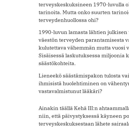
terveyskeskuksineen 1970-luvulla o
tarinoita. Mutta onko suurten tarin
terveydenhuollossa ohi?
1990-luvun lamasta lähtien julkisen 
väestön terveyden parantamisesta v
kulutettava vähemmän mutta vuosi v
Sisäisessä laskutuksessa miljoonia ka
säästökohteita.
Lieneekö säästämispakon tulosta vai 
ihmisistä huolehtiminen on vähentyny
vastavalmistunut lääkäri?
Ainakin täällä Kehä III:n ahtaammal
niin, että päivystyksessä käyneen p
terveyskeskuksestaan lähete sairaal