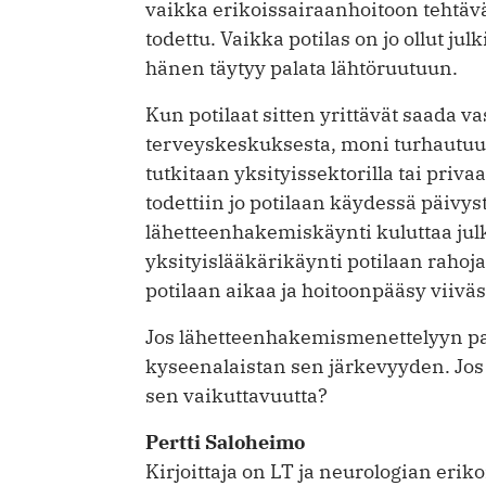
vaikka erikoissairaanhoitoon tehtävä
todettu. Vaikka potilas on jo ollut ju
hänen täytyy palata lähtöruutuun.
Kun potilaat sitten yrittävät saada v
terveyskeskuksesta, moni turhautuu j
tutkitaan yksityissektorilla tai priva
todettiin jo potilaan käydessä päivy
lähetteenhakemiskäynti kuluttaa jul
yksityislääkärikäynti potilaan rahoj
potilaan aikaa ja hoitoonpääsy viiväs
Jos lähetteenhakemismenettelyyn pak
kyseenalaistan sen järkevyyden. Jos
sen vaikuttavuutta?
Pertti Saloheimo
Kirjoittaja on LT ja neurologian eriko