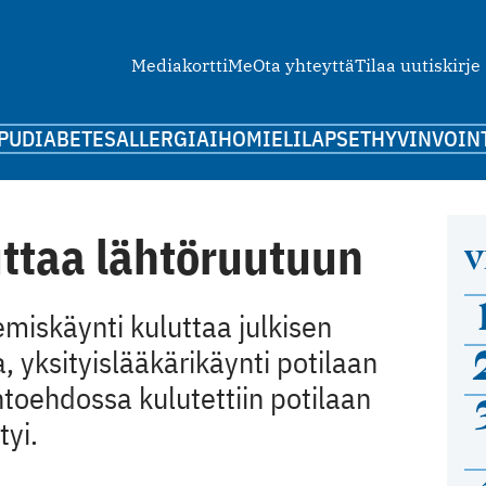
Mediakortti
Me
Ota yhteyttä
Tilaa uutiskirje
PU
DIABETES
ALLERGIA
IHO
MIELI
LAPSET
HYVINVOIN
uttaa lähtöruutuun
V
miskäynti kuluttaa julkisen
, yksityislääkärikäynti potilaan
toehdossa kulutettiin potilaan
tyi.