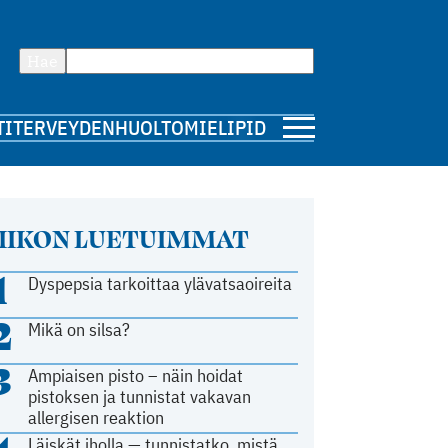
Hae
TI
TERVEYDENHUOLTO
MIELIPIDE
IIKON LUETUIMMAT
1
Dyspepsia tarkoittaa ylävatsaoireita
2
Mikä on silsa?
3
Ampiaisen pisto – näin hoidat
pistoksen ja tunnistat vakavan
allergisen reaktion
Läiskät iholla — tunnistatko, mistä