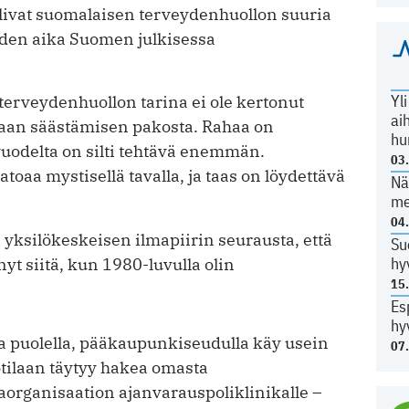
livat suomalaisen terveydenhuollon suuria
oiden aika Suomen julkisessa
Yl
terveydenhuollon tarina ei ole kertonut
ai
aan säästämisen pakosta. Rahaa on
hu
uodelta on silti tehtävä enemmän.
03
toaa mystisellä tavalla, ja taas on löydettävä
Nä
me
04
yksilökeskeisen ilmapiirin seurausta, että
Su
hy
t siitä, kun 1980-luvulla olin
15
Es
hy
la puolella, pääkaupunkiseudulla käy usein
07
otilaan täytyy hakea omasta
aorganisaation ajanvarauspoliklinikalle –