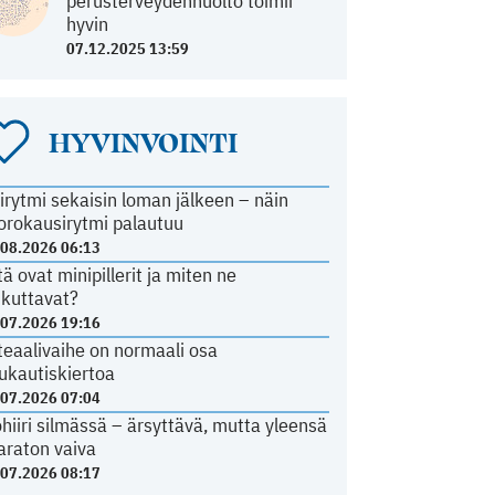
perusterveydenhuolto toimii
hyvin
07.12.2025 13:59
HYVINVOINTI
irytmi sekaisin loman jälkeen – näin
orokausirytmi palautuu
.08.2026 06:13
tä ovat minipillerit ja miten ne
ikuttavat?
.07.2026 19:16
teaalivaihe on normaali osa
ukautiskiertoa
.07.2026 07:04
ohiiri silmässä – ärsyttävä, mutta yleensä
araton vaiva
.07.2026 08:17