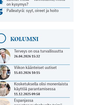
4
on kysymys?
5
Palleatyrä: syyt, oireet ja hoito
KOLUMNI
Terveys on osa turvallisuutta
26.04.2026 15:32
Viikon käänteiset uutiset
15.03.2026 10:15
Kosketuksella olisi monenlaista
käyttöä parantamisessa
11.12.2025 09:58
Espanjassa