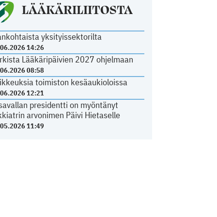
LÄÄKÄRILIITOSTA
ankohtaista yksityissektorilta
.06.2026 14:26
rkista Lääkäripäivien 2027 ohjelmaan
.06.2026 08:58
ikkeuksia toimiston kesäaukioloissa
.06.2026 12:21
savallan presidentti on myöntänyt
kkiatrin arvonimen Päivi Hietaselle
.05.2026 11:49