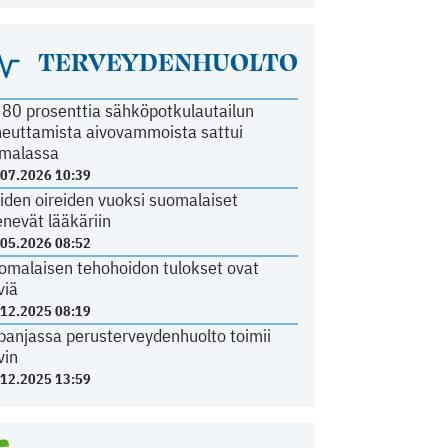
TERVEYDENHUOLTO
i 80 prosenttia sähköpotkulautailun
heuttamista aivovammoista sattui
malassa
.07.2026 10:39
iden oireiden vuoksi suomalaiset
nevät lääkäriin
.05.2026 08:52
omalaisen tehohoidon tulokset ovat
viä
.12.2025 08:19
panjassa perusterveydenhuolto toimii
vin
.12.2025 13:59