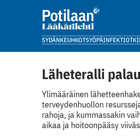
SYDÄN
KEUHKOT
SYÖPÄ
INFEKTIOT
KI
Läheteralli pala
Ylimääräinen lähetteenhake
terveydenhuollon resursseja
rahoja, ja kummassakin vaih
aikaa ja hoitoonpääsy viiväs