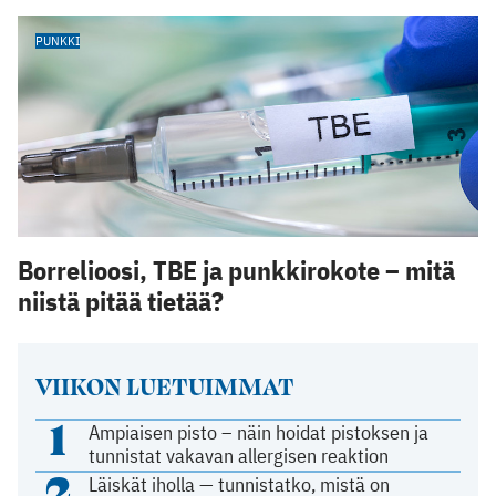
PUNKKI
Borrelioosi, TBE ja punkkirokote – mitä
niistä pitää tietää?
VIIKON LUETUIMMAT
1
Ampiaisen pisto – näin hoidat pistoksen ja
tunnistat vakavan allergisen reaktion
2
Läiskät iholla — tunnistatko, mistä on