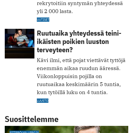
rekrytoitiin syntymän yhteydessä
yli 2 000 lasta.
UUTISET
Ruutuaika yhteydessä teini-
ikäisten poikien luuston
terveyteen?
Kävi ilmi, että pojat viettävät tyttöjä
enemmän aikaa ruudun ääressä.
Viikonloppuisin pojilla on
ruutuaikaa keskimäärin 5 tuntia,
kun tytöillä luku on 4 tuntia.
LUUSTO
Suosittelemme
SIITEPÖLYALLERGIA