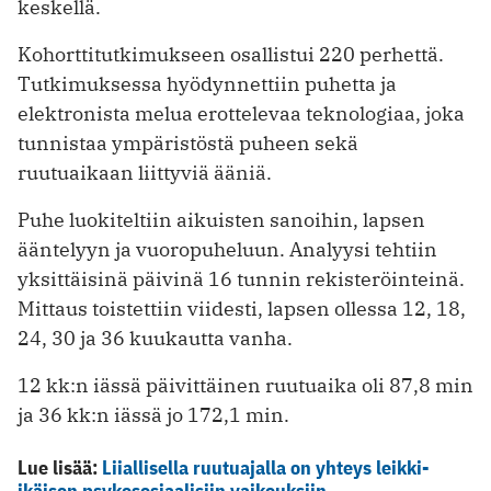
keskellä.
Kohorttitutkimukseen osallistui 220 perhettä.
Tutkimuksessa hyödynnettiin puhetta ja
elektronista melua erottelevaa teknologiaa, joka
tunnistaa ympäristöstä puheen sekä
ruutuaikaan liittyviä ääniä.
Puhe luokiteltiin aikuisten sanoihin, lapsen
ääntelyyn ja vuoropuheluun. Analyysi tehtiin
yksittäisinä päivinä 16 tunnin rekisteröinteinä.
Mittaus toistettiin viidesti, lapsen ollessa 12, 18,
24, 30 ja 36 kuukautta vanha.
12 kk:n iässä päivittäinen ruutuaika oli 87,8 min
ja 36 kk:n iässä jo 172,1 min.
Lue lisää:
Liiallisella ruutuajalla on yhteys leikki-
ikäisen psykososiaalisiin vaikeuksiin