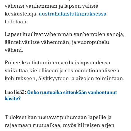
vähensi vanhemman ja lapsen välisiä
keskusteluja,
australialaistutkimuksessa
todetaan.
Lapset kuulivat vähemmän vanhempien sanoja,
ääntelivät itse vähemmän, ja vuoropuhelu
väheni.
Puheelle altistuminen varhaislapsuudessa
vaikuttaa kielelliseen ja sosioemotionaaliseen
kehitykseen, älykkyyteen ja aivojen toimintaan.
Lue lisää:
Onko ruutuaika sittenkään vanhentunut
käsite?
Tulokset kannustavat puhumaan lapsille ja
rajaamaan ruutuaikaa, myös kiireisen arjen