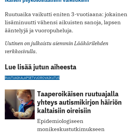
Ruutuaika vaikutti eniten 3-vuotiaana: jokainen
lisäminuutti vähensi aikuisten sanoja, lapsen
ääntelyjä ja vuoropuheluja.
Uutinen on julkaistu aiemmin Lääkärilehden
verkkosivulla.
Lue lisää jutun aiheesta
RUUTUAIKA
LAPSET
VUOROVAIKUTUS
Taaperoikäisen ruutuajalla
yhteys autismikirjon häiriön
kaltaisiin oireisiin
Epidemiologiseen
monikeskustutkimukseen