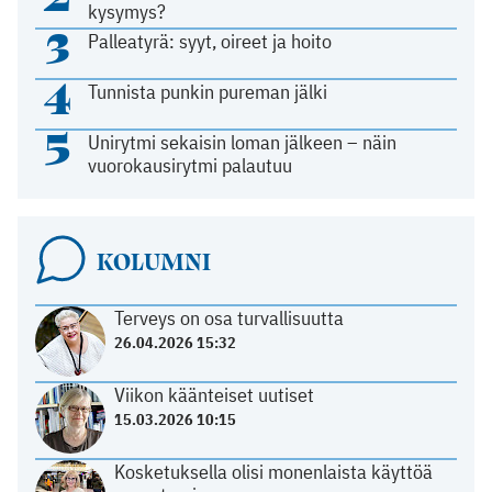
kysymys?
3
Palleatyrä: syyt, oireet ja hoito
4
Tunnista punkin pureman jälki
5
Unirytmi sekaisin loman jälkeen – näin
vuorokausirytmi palautuu
KOLUMNI
Terveys on osa turvallisuutta
26.04.2026 15:32
Viikon käänteiset uutiset
15.03.2026 10:15
Kosketuksella olisi monenlaista käyttöä