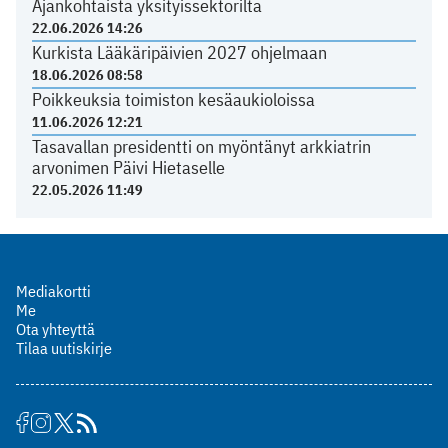
Ajankohtaista yksityissektorilta
22.06.2026 14:26
Kurkista Lääkäripäivien 2027 ohjelmaan
18.06.2026 08:58
Poikkeuksia toimiston kesäaukioloissa
11.06.2026 12:21
Tasavallan presidentti on myöntänyt arkkiatrin
arvonimen Päivi Hietaselle
22.05.2026 11:49
Mediakortti
Me
Ota yhteyttä
Tilaa uutiskirje