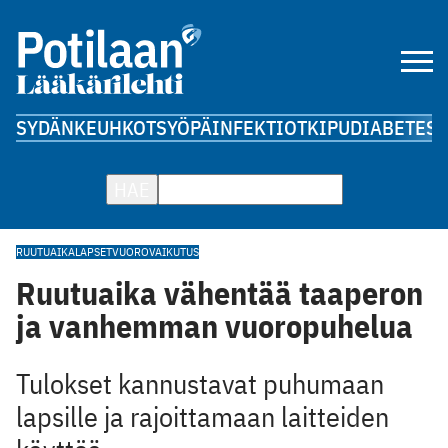
SYDÄN
KEUHKOT
SYÖPÄ
INFEKTIOT
KIPU
DIABETES
A
HAE
RUUTUAIKA
LAPSET
VUOROVAIKUTUS
Ruutuaika vähentää taaperon
ja vanhemman vuoropuhelua
Tulokset kannustavat puhumaan
lapsille ja rajoittamaan laitteiden