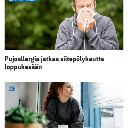
Pujoallergia jatkaa siitepölykautta
loppukesään
UNI