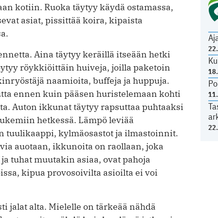
an kotiin. Ruoka täytyy käydä ostamassa,
evat asiat, pissittää koira, kipaista
sa.
Aj
22
nnetta. Aina täytyy keräillä itseään hetki
Ku
tyy röykkiöittäin huiveja, joilla paketoin
18
inryöstäjä naamioita, buffeja ja huppuja.
Po
mutta ennen kuin pääsen huristelemaan kohti
11
Ta
a. Auton ikkunat täytyy rapsuttaa puhtaaksi
ar
 lukemiin hetkessä. Lämpö leviää
22
n tuulikaappi, kylmäosastot ja ilmastoinnit.
Ovia auotaan, ikkunoita on raollaan, joka
 ja tuhat muutakin asiaa, ovat pahoja
oissa, kipua provosoivilta asioilta ei voi
i jalat alta. Mielelle on tärkeää nähdä