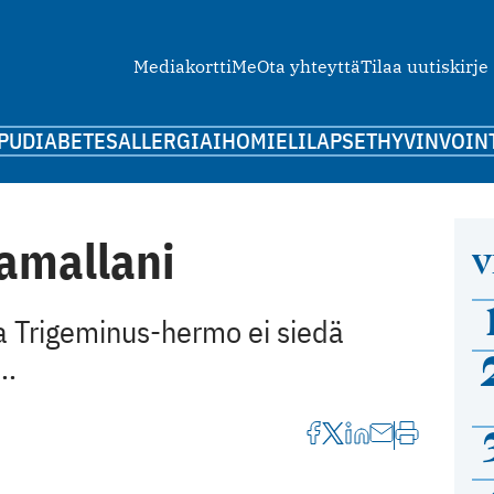
Mediakortti
Me
Ota yhteyttä
Tilaa uutiskirje
PU
DIABETES
ALLERGIA
IHO
MIELI
LAPSET
HYVINVOIN
amallani
V
a Trigeminus-hermo ei siedä
..