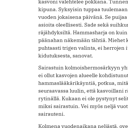
kasvoni valehtelee pokkana. Tunnen
kipuna. Syksyisin tuppaa tuulemaan. 
vuoden jokaisena päivänä. Se puijaa 
asioita oleellisesti. Sade sekä suihku
räjähdyksiltä. Hammasharja on kuin 
päänahan näkemään tähtiä. Miehet ke
puhtaasti trigen valinta, ei herrojen
kidutuksesta, sanovat.
Sairastuin kolmoishermosärkyyn yhte
ei ollut kasvojen alueelle kohdistunut
hammaslääkärikäyntiä, potkua, mitää
seuraavassa luulin, että kasvoillani 
rytinällä. Kukaan ei ole pystynyt se
miksi sairastuin. Vei myös neljä vuot
sairauteni.
Kolmena vuodenaikana neljästä, ove