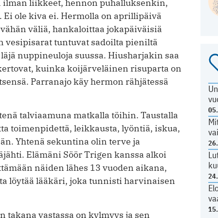
 ilman liikkeet, hennon puhalluksenkin,
Ei ole kiva ei. Hermolla on aprillipäivä
vähän väliä, hankaloittaa jokapäiväisiä
n vesipisarat tuntuvat sadoilta pieniltä
läjä nuppineuloja suussa. Hiusharjakin saa
rtovat, kuinka koijärveläinen risuparta on
 itsensä. Parranajo käy hermon rähjätessä
Un
vu
05
nä talviaamuna matkalla töihin. Taustalla
Mi
ta toimenpidettä, leikkausta, lyöntiä, iskua,
va
n. Yhtenä sekuntina olin terve ja
26
räjähti. Elämäni Söör Trigen kanssa alkoi
Lu
ku
littämään näiden lähes 13 vuoden aikana,
24
ta löytää lääkäri, joka tunnisti harvinaisen
El
va
15
n takana vastassa on kylmyys ja sen