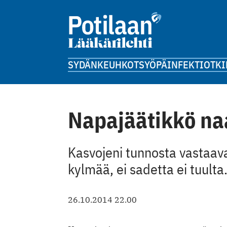
SYDÄN
KEUHKOT
SYÖPÄ
INFEKTIOT
KI
Napajäätikkö na
Kasvojeni tunnosta vastaav
kylmää, ei sadetta ei tuulta.
26.10.2014 22.00