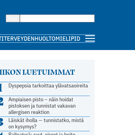
Hae
TI
TERVEYDENHUOLTO
MIELIPIDE
IIKON LUETUIMMAT
1
Dyspepsia tarkoittaa ylävatsaoireita
2
Ampiaisen pisto – näin hoidat
pistoksen ja tunnistat vakavan
allergisen reaktion
3
Läiskät iholla — tunnistatko, mistä
on kysymys?
Palleatyrä: syyt, oireet ja hoito