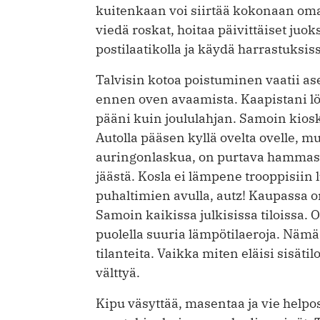
kuitenkaan voi siirtää kokonaan oma
viedä roskat, hoitaa päivittäiset juoks
postilaatikolla ja käydä harrastuksis
Talvisin kotoa poistuminen vaatii ase
ennen oven avaamista. Kaapistani löy
pääni kuin joululahjan. Samoin kiosk
Autolla pääsen kyllä ovelta ovelle, 
auringonlaskua, on purtava hammast
jäästä. Kosla ei lämpene trooppisiin
puhaltimien avulla, autz! Kaupassa o
Samoin kaikissa julkisissa tiloissa. 
puolella suuria lämpötilaeroja. Nämä
tilanteita. Vaikka miten eläisi sisätil
välttyä.
Kipu väsyttää, masentaa ja vie helpost