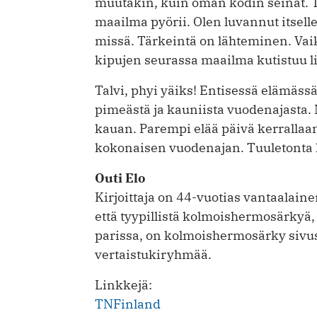
muutakin, kuin oman kodin seinät. T
maailma pyörii. Olen luvannut itsell
missä. Tärkeintä on lähteminen. Vaik
kipujen seurassa maailma kutistuu li
Talvi, phyi yäiks! Entisessä elämäss
pimeästä ja kauniista vuodenajasta.
kauan. Parempi elää päivä kerrallaa
kokonaisen vuodenajan. Tuuletonta h
Outi Elo
Kirjoittaja on 44-vuotias vantaalaine
että tyypillistä kolmoishermosärkyä
parissa, on kolmoishermosärky sivus
vertaistukiryhmää.
Linkkejä:
TNFinland