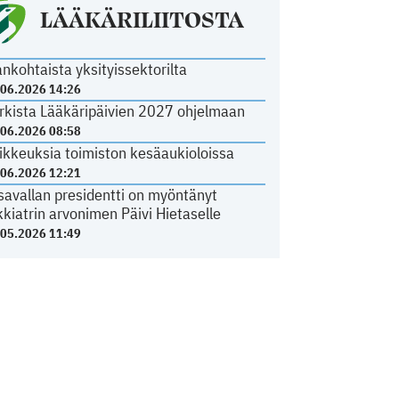
LÄÄKÄRILIITOSTA
ankohtaista yksityissektorilta
.06.2026 14:26
rkista Lääkäripäivien 2027 ohjelmaan
.06.2026 08:58
ikkeuksia toimiston kesäaukioloissa
.06.2026 12:21
savallan presidentti on myöntänyt
kkiatrin arvonimen Päivi Hietaselle
.05.2026 11:49