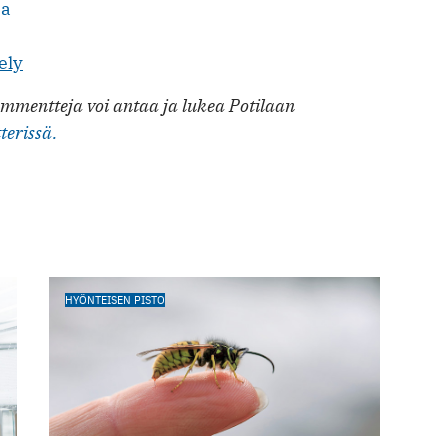
sa
ely
mmentteja voi antaa ja lukea Potilaan
terissä.
HYÖNTEISEN PISTO