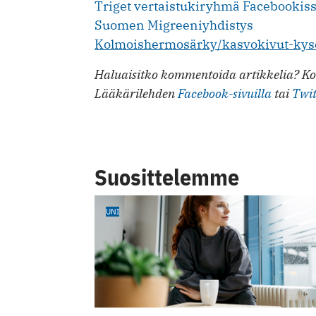
Triget vertaistukiryhmä Facebookis
Suomen Migreeniyhdistys
Kolmoishermosärky/kasvokivut-kys
Haluaisitko kommentoida artikkelia? Ko
Lääkärilehden
Facebook-sivuilla
tai
Twit
Suosittelemme
UNI