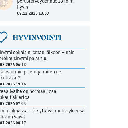
perusterveydenhuolto toimii
hyvin
07.12.2025 13:59
HYVINVOINTI
irytmi sekaisin loman jälkeen – näin
orokausirytmi palautuu
.08.2026 06:13
tä ovat minipillerit ja miten ne
ikuttavat?
.07.2026 19:16
teaalivaihe on normaali osa
ukautiskiertoa
.07.2026 07:04
ohiiri silmässä – ärsyttävä, mutta yleensä
araton vaiva
.07.2026 08:17