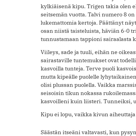
kylkiäisenä kipu. Trigen takia olen el
seitsemän vuotta. Talvi numero 8 on
lukemattomia kertoja. Päättänyt nä
osan niistä taisteluista, häviän 6-0 
tunnustamaan tappioni sairaalasta k
Viileys, sade ja tuuli, eihän ne oike
sairastaville tuntemukset ovat todell
kasvoilla tunteja. Terve puoli kasvoi
mutta kipeälle puolelle lyhytaikainen
olisi plussan puolella. Vaikka mars
seisoisin tikun nokassa rukoilemassa
kasvoilleni kuin liisteri. Tunneiksi,
Kipu ei lopu, vaikka kivun aiheuttaja
Säästän itseäni valtavasti, kun pysyn