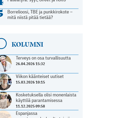
4
5
Borrelioosi, TBE ja punkkirokote –
mitä niistä pitää tietää?
KOLUMNI
Terveys on osa turvallisuutta
26.04.2026 15:32
Viikon käänteiset uutiset
15.03.2026 10:15
Kosketuksella olisi monenlaista
käyttöä parantamisessa
11.12.2025 09:58
Espanjassa