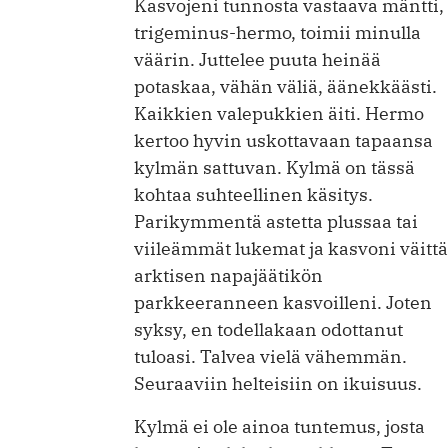
Kasvojeni tunnosta vastaava mäntti,
trigeminus-hermo, toimii minulla
väärin. Juttelee puuta heinää
potaskaa, vähän väliä, äänekkäästi.
Kaikkien valepukkien äiti. Hermo
kertoo hyvin uskottavaan tapaansa
kylmän sattuvan. Kylmä on tässä
kohtaa suhteellinen käsitys.
Parikymmentä astetta plussaa tai
viileämmät lukemat ja kasvoni väitt
arktisen napajäätikön
parkkeeranneen kasvoilleni. Joten
syksy, en todellakaan odottanut
tuloasi. Talvea vielä vähemmän.
Seuraaviin helteisiin on ikuisuus.
Kylmä ei ole ainoa tuntemus, josta