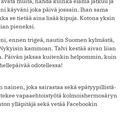
avata muita, nähdä kuinka elämä jatkuu ja
eni käyväni joka päivä jossain. Ihan sama
ka se tietää aina lisää kipuja. Kotona yksin
ian pieneksi.
äni, ennen trigeä, nautin Suomen kylmästä,
 Nykyisin kammoan. Talvi kestää aivan liian
n. Päivän jaksaa kuitenkin helpommin, kuin
ellepäivää odotellessa!
n nainen, joka sairastaa sekä epätyypillistä-
, tekee vapaaehtoistyötä kolmoishermosäryn
ton ylläpitäjä sekä vetää Facebookin