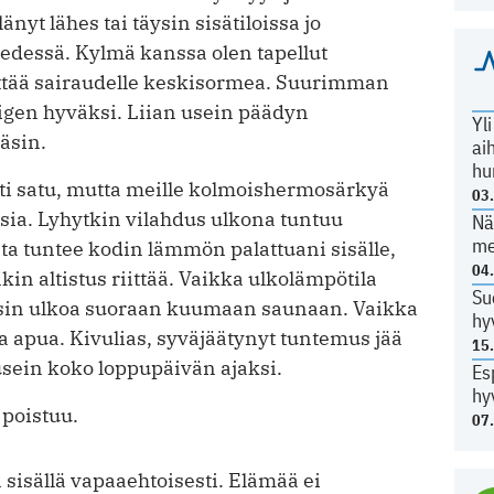
änyt lähes tai täysin sisätiloissa jo
 edessä. Kylmä kanssa olen tapellut
yttää sairaudelle keskisormea. Suurimman
trigen hyväksi. Liian usein päädyn
Yl
äsin.
ai
hu
asti satu, mutta meille kolmoishermosärkyä
03
isia. Lyhytkin vilahdus ulkona tuntuu
Nä
me
sta tuntee kodin lämmön palattuani sisälle,
04
kin altistus riittää. Vaikka ulkolämpötila
Su
sisin ulkoa suoraan kuumaan saunaan. Vaikka
hy
 apua. Kivulias, syväjäätynyt tuntemus jää
15
 usein koko loppupäivän ajaksi.
Es
hy
 poistuu.
07
 sisällä vapaaehtoisesti. Elämää ei