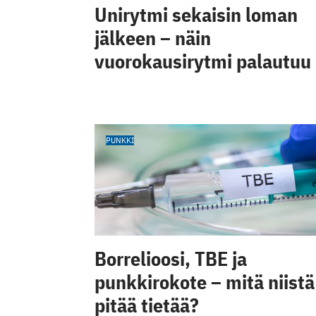
Unirytmi sekaisin loman
jälkeen – näin
vuorokausirytmi palautuu
PUNKKI
Borrelioosi, TBE ja
punkkirokote – mitä niistä
pitää tietää?