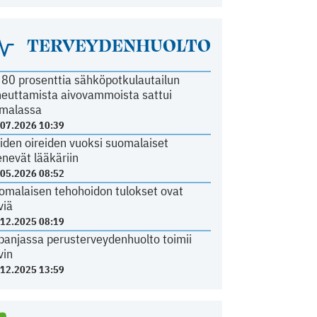
TERVEYDENHUOLTO
i 80 prosenttia sähköpotkulautailun
heuttamista aivovammoista sattui
malassa
.07.2026 10:39
iden oireiden vuoksi suomalaiset
nevät lääkäriin
.05.2026 08:52
omalaisen tehohoidon tulokset ovat
viä
.12.2025 08:19
panjassa perusterveydenhuolto toimii
vin
.12.2025 13:59