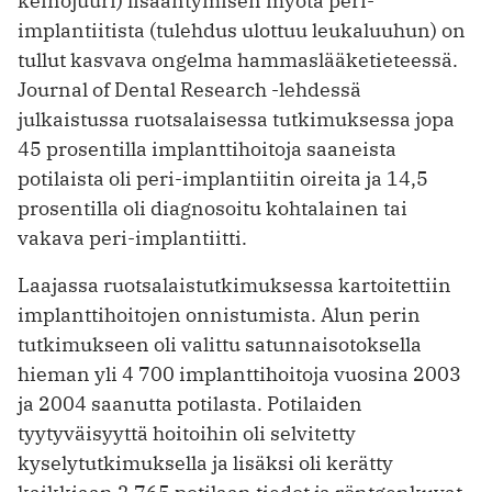
keinojuuri) lisääntymisen myötä peri-
implantiitista (tulehdus ulottuu leukaluuhun) on
tullut kasvava ongelma hammaslääketieteessä.
Journal of Dental Research -lehdessä
julkaistussa ruotsalaisessa tutkimuksessa jopa
45 prosentilla implanttihoitoja saaneista
potilaista oli peri-implantiitin oireita ja 14,5
prosentilla oli diagnosoitu kohtalainen tai
vakava peri-implantiitti.
Laajassa ruotsalaistutkimuksessa kartoitettiin
implanttihoitojen onnistumista. Alun perin
tutkimukseen oli valittu satunnaisotoksella
hieman yli 4 700 implanttihoitoja vuosina 2003
ja 2004 saanutta potilasta. Potilaiden
tyytyväisyyttä hoitoihin oli selvitetty
kyselytutkimuksella ja lisäksi oli kerätty