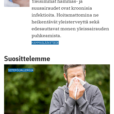
Yleisimmät hammas- ja
suusairaudet ovat kroonisia
infektioita. Hoitamattomina ne
heikentävät yleisterveyttä sekä
edesauttavat monen yleissairauden
puhkeamista.
HAMMASLÄÄKETIEDE
Suosittelemme
SIITEPÖLYALLERGIA