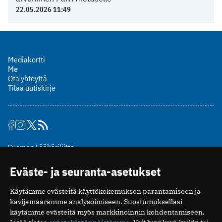
22.05.2026 11:49
Mediakortti
Me
Ota yhteyttä
Tilaa uutiskirje
Suomen Lääkäriliitto
Mäkelänkatu 2, PL 49
Eväste- ja seuranta-asetukset
00510 Helsinki
puh. (09) 393 091
Käytämme evästeitä käyttökokemuksen parantamiseen ja
toimitus@potilaanlaakarilehti.fi
kävijämäärämme analysoimiseen. Suostumuksellasi
käytämme evästeitä myös markkinoinnin kohdentamiseen.
ISSN 2323-9476