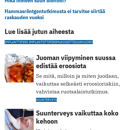
Mikä ihmeen suun biofilmi?
Hammasröntgentutkimusta ei tarvitse siirtää
raskauden vuoksi
Lue lisää jutun aiheesta
IMPLANTTI
PERI-IMPLANTIITTI
PERIMUKOSIITTI
SUUNVUORO
Juoman viipyminen suussa
edistää eroosiota
Se mitä, milloin ja miten juodaan,
vaikuttaa selkeästi eroosioriskiin,
vahvistaa ruotsalaistutkimus.
SUUNTERVEYS
Suunterveys vaikuttaa koko
kehoon