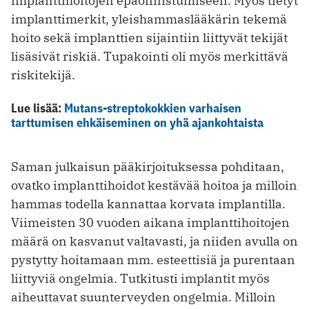
implanttihoitojen epäonnistumiseen. Myös tietyt
implanttimerkit, yleishammaslääkärin tekemä
hoito sekä implanttien sijaintiin liittyvät tekijät
lisäsivät riskiä. Tupakointi oli myös merkittävä
riskitekijä.
Lue lisää:
Mutans-streptokokkien varhaisen
tarttumisen ehkäiseminen on yhä ajankohtaista
Saman julkaisun pääkirjoituksessa pohditaan,
ovatko implanttihoidot kestävää hoitoa ja milloin
hammas todella kannattaa korvata implantilla.
Viimeisten 30 vuoden aikana implanttihoitojen
määrä on kasvanut valtavasti, ja niiden avulla on
pystytty hoitamaan mm. esteettisiä ja purentaan
liittyviä ongelmia. Tutkitusti implantit myös
aiheuttavat suunterveyden ongelmia. Milloin