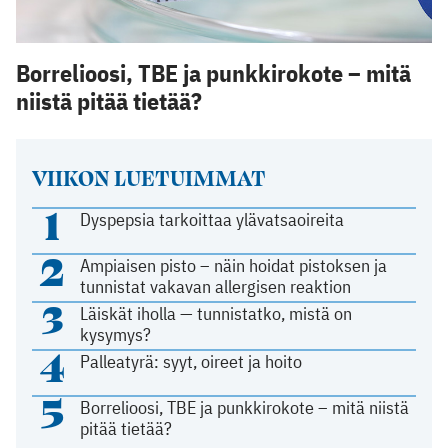
Borrelioosi, TBE ja punkkirokote – mitä
niistä pitää tietää?
VIIKON LUETUIMMAT
1
Dyspepsia tarkoittaa ylävatsaoireita
2
Ampiaisen pisto – näin hoidat pistoksen ja
tunnistat vakavan allergisen reaktion
3
Läiskät iholla — tunnistatko, mistä on
kysymys?
4
Palleatyrä: syyt, oireet ja hoito
5
Borrelioosi, TBE ja punkkirokote – mitä niistä
pitää tietää?