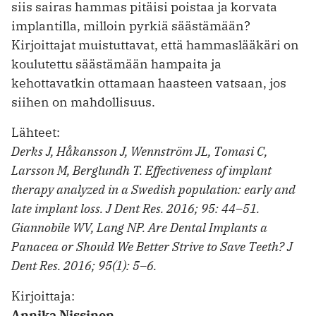
siis sairas hammas pitäisi poistaa ja korvata
implantilla, milloin pyrkiä säästämään?
Kirjoittajat muistuttavat, että hammaslääkäri on
koulutettu säästämään hampaita ja
kehottavatkin ottamaan haasteen vatsaan, jos
siihen on mahdollisuus.
Lähteet:
Derks J, Håkansson J, Wennström JL, Tomasi C,
Larsson M, Berglundh T. Effectiveness of implant
therapy analyzed in a Swedish population: early and
late implant loss. J Dent Res. 2016; 95: 44–51.
Giannobile WV, Lang NP. Are Dental Implants a
Panacea or Should We Better Strive to Save Teeth? J
Dent Res. 2016; 95(1): 5–6.
Kirjoittaja:
Annika Nissinen