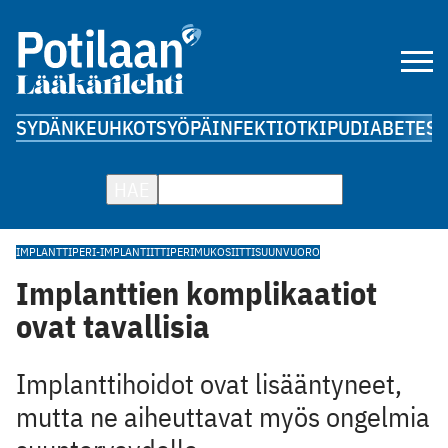
SYDÄN
KEUHKOT
SYÖPÄ
INFEKTIOT
KIPU
DIABETES
A
HAE
IMPLANTTI
PERI-IMPLANTIITTI
PERIMUKOSIITTI
SUUNVUORO
Implanttien komplikaatiot
ovat tavallisia
Implanttihoidot ovat lisääntyneet,
mutta ne aiheuttavat myös ongelmia