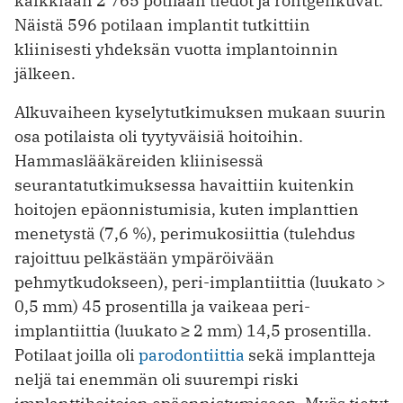
kaikkiaan 2 765 potilaan tiedot ja röntgenkuvat.
Näistä 596 potilaan implantit tutkittiin
kliinisesti yhdeksän vuotta implantoinnin
jälkeen.
Alkuvaiheen kyselytutkimuksen mukaan suurin
osa potilaista oli tyytyväisiä hoitoihin.
Hammaslääkäreiden kliinisessä
seurantatutkimuksessa havaittiin kuitenkin
hoitojen epäonnistumisia, kuten implanttien
menetystä (7,6 %), perimukosiittia (tulehdus
rajoittuu pelkästään ympäröivään
pehmytkudokseen), peri-implantiittia (luukato >
0,5 mm) 45 prosentilla ja vaikeaa peri-
implantiittia (luukato ≥ 2 mm) 14,5 prosentilla.
Potilaat joilla oli
parodontiittia
sekä implantteja
neljä tai enemmän oli suurempi riski