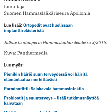
toimittaja
Suomen Hammaslääkäriseura Apollonia
Lue lisää:
Ortopedit ovat huolissaan
implanttirekisteristä
Julkaistu alunperin Hammaslääkärilehdessä 3/2016.
Kuva: Panthermedia
Lue myös:
Pienikin häiriö suun terveydessä voi häiritä
elämänlaatua merkittävästi
Parodontiitti: Salakavala hammasinfektio
Probiootit ja suunterveys – lisää tutkimusnäyttöä
kaivataan