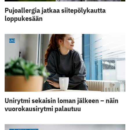
Pujoallergia jatkaa siitepölykautta
loppukesään
UNI
Unirytmi sekaisin loman jälkeen – näin
vuorokausirytmi palautuu