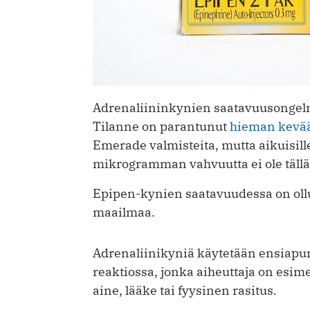
Adrenaliininkynien saatavuusongelma
Tilanne on parantunut
hieman kevä
Emerade valmisteita, mutta aikuisille
mikrogramman vahvuutta ei ole tällä 
Epipen-kynien saatavuudessa on ollu
maailmaa.
Adrenaliinikyniä käytetään ensiapuna
reaktiossa, jonka aiheuttaja on esim
aine, lääke tai fyysinen rasitus.