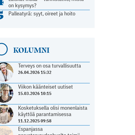
4
on kysymys?
5
Palleatyrä: syyt, oireet ja hoito
KOLUMNI
Terveys on osa turvallisuutta
26.04.2026 15:32
Viikon käänteiset uutiset
15.03.2026 10:15
Kosketuksella olisi monenlaista
käyttöä parantamisessa
11.12.2025 09:58
Espanjassa