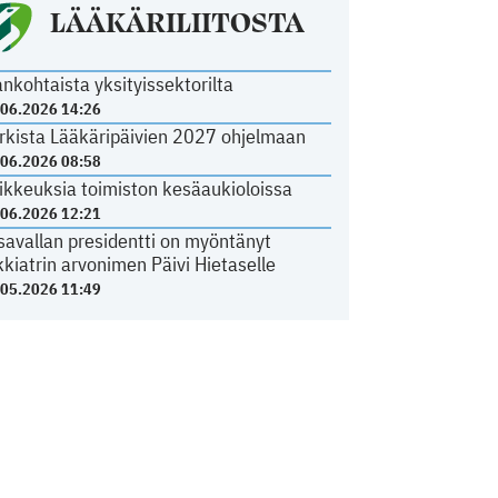
LÄÄKÄRILIITOSTA
ankohtaista yksityissektorilta
.06.2026 14:26
rkista Lääkäripäivien 2027 ohjelmaan
.06.2026 08:58
ikkeuksia toimiston kesäaukioloissa
.06.2026 12:21
savallan presidentti on myöntänyt
kkiatrin arvonimen Päivi Hietaselle
.05.2026 11:49