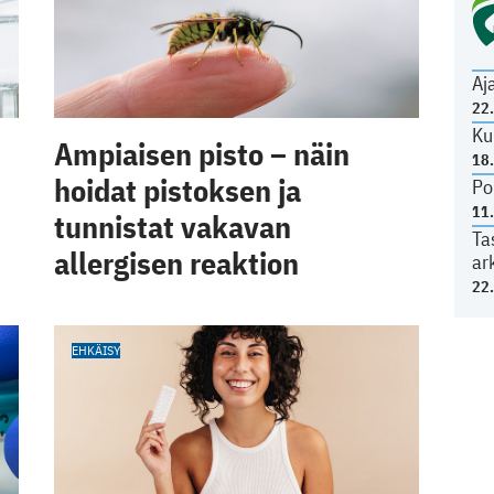
Aj
22
Ku
Ampiaisen pisto – näin
18
hoidat pistoksen ja
Po
11
tunnistat vakavan
Ta
allergisen reaktion
ar
22
EHKÄISY