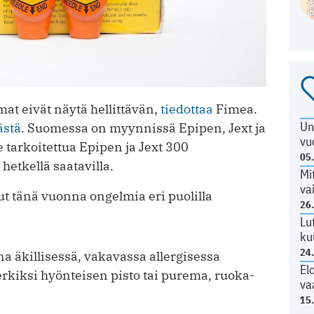
t eivät näytä hellittävän,
tiedottaa
Fimea.
Un
ästä
. Suomessa on myynnissä Epipen, Jext ja
vu
 tarkoitettua Epipen ja Jext 300
05
hetkellä saatavilla.
Mi
va
t tänä vuonna ongelmia eri puolilla
26
Lu
ku
24
 äkillisessä, vakavassa allergisessa
El
erkiksi hyönteisen pisto tai purema, ruoka-
va
15