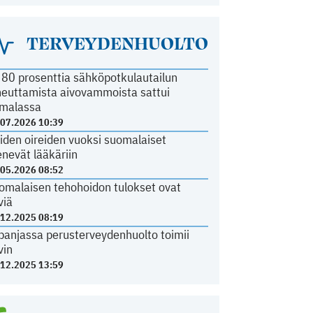
TERVEYDENHUOLTO
i 80 prosenttia sähköpotkulautailun
heuttamista aivovammoista sattui
malassa
.07.2026 10:39
iden oireiden vuoksi suomalaiset
nevät lääkäriin
.05.2026 08:52
omalaisen tehohoidon tulokset ovat
viä
.12.2025 08:19
panjassa perusterveydenhuolto toimii
vin
.12.2025 13:59