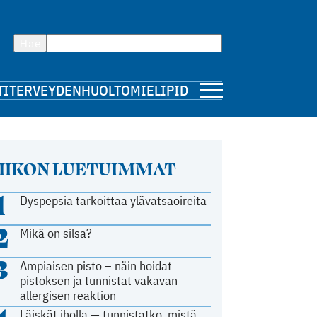
Hae
TI
TERVEYDENHUOLTO
MIELIPIDE
IIKON LUETUIMMAT
1
Dyspepsia tarkoittaa ylävatsaoireita
2
Mikä on silsa?
3
Ampiaisen pisto – näin hoidat
pistoksen ja tunnistat vakavan
allergisen reaktion
Läiskät iholla — tunnistatko, mistä