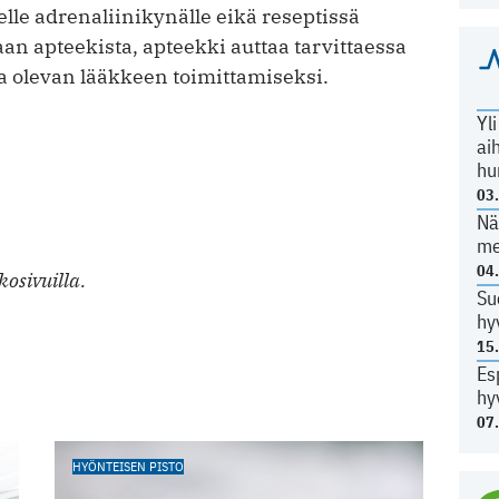
delle adrenaliinikynälle eikä reseptissä
aan apteekista, apteekki auttaa tarvittaessa
la olevan lääkkeen toimittamiseksi.
Yl
ai
hu
03
Nä
me
04
osivuilla.
Su
hy
15
Es
hy
07
HYÖNTEISEN PISTO