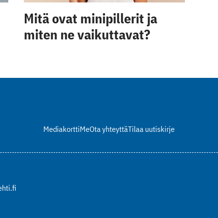
Mitä ovat minipillerit ja
miten ne vaikuttavat?
Mediakortti
Me
Ota yhteyttä
Tilaa uutiskirje
hti.fi