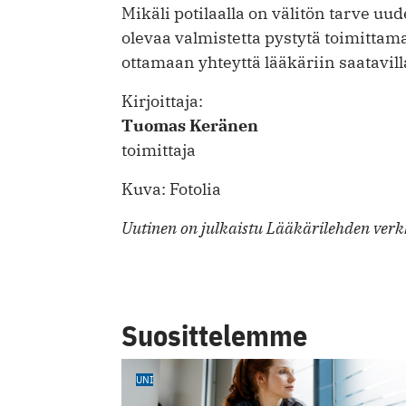
Mikäli potilaalla on välitön tarve uu
olevaa valmistetta pystytä toimittam
ottamaan yhteyttä lääkäriin saatavil
Kirjoittaja:
Tuomas Keränen
toimittaja
Kuva: Fotolia
Uutinen on julkaistu Lääkärilehden verkk
Suosittelemme
UNI