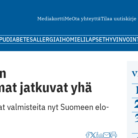
Mediakortti
Me
Ota yhteyttä
Tilaa uutiskirje
PU
DIABETES
ALLERGIA
IHO
MIELI
LAPSET
HYVINVOIN
en
V
at jatkuvat yhä
at valmisteita nyt Suomeen elo-