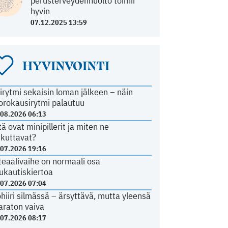
perusterveydenhuolto toimii
hyvin
07.12.2025 13:59
HYVINVOINTI
irytmi sekaisin loman jälkeen – näin
orokausirytmi palautuu
.08.2026 06:13
tä ovat minipillerit ja miten ne
ikuttavat?
.07.2026 19:16
teaalivaihe on normaali osa
ukautiskiertoa
.07.2026 07:04
ohiiri silmässä – ärsyttävä, mutta yleensä
araton vaiva
.07.2026 08:17