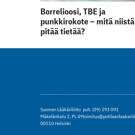
Borrelioosi, TBE ja
punkkirokote – mitä niistä
pitää tietää?
Suomen Lääkäriliitto
puh. (09) 393 091
Mäkelänkatu 2, PL 49
toimitus@potilaanlaakarile
00510 Helsinki