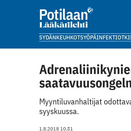
SYDÄN
KEUHKOT
SYÖPÄ
INFEKTIOT
KI
Adrenaliinikyni
saatavuusongelm
Myyntiluvanhaltijat odottav
syyskuussa.
1.8.2018 10.51