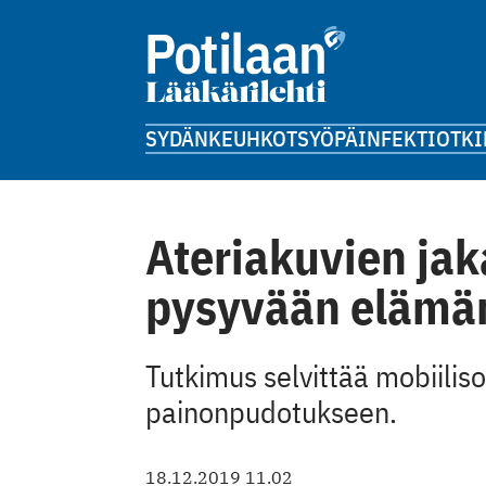
SYDÄN
KEUHKOT
SYÖPÄ
INFEKTIOT
KI
Ateriakuvien ja
pysyvään elämä
Tutkimus selvittää mobiilis
painonpudotukseen.
18.12.2019 11.02