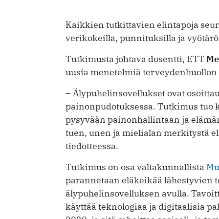
Kaikkien tutkittavien elintapoja s
verikokeilla, punnituksilla ja vyötä
Tutkimusta johtava dosentti, ETT
Me
uusia menetelmiä terveydenhuollon 
– Älypuhelinsovellukset ovat osoitta
painonpudotuksessa. Tutkimus tuo ka
pysyvään painonhallintaan ja elämänl
tuen, unen ja mielialan merkityst
tiedotteessa.
Tutkimus on osa valtakunnallista
Mu
parannetaan eläkeikää lähestyvien t
älypuhelinsovelluksen avulla. Tavo
käyttää teknologiaa ja digitaalisia 