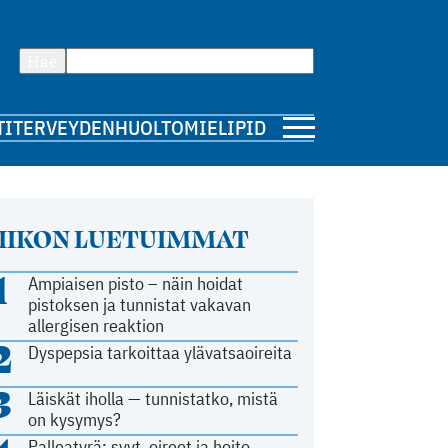
Hae
TI
TERVEYDENHUOLTO
MIELIPIDE
IIKON LUETUIMMAT
1
Ampiaisen pisto – näin hoidat
pistoksen ja tunnistat vakavan
allergisen reaktion
2
Dyspepsia tarkoittaa ylävatsaoireita
3
Läiskät iholla — tunnistatko, mistä
on kysymys?
Palleatyrä: syyt, oireet ja hoito