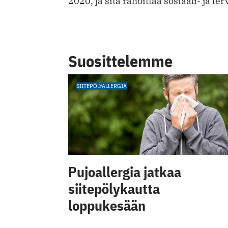
2020, ja sitä rahoittaa sosiaali- ja 
Suosittelemme
SIITEPÖLYALLERGIA
Pujoallergia jatkaa
siitepölykautta
loppukesään