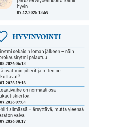
perusterveydenhuolto toimii
hyvin
07.12.2025 13:59
HYVINVOINTI
irytmi sekaisin loman jälkeen – näin
orokausirytmi palautuu
.08.2026 06:13
tä ovat minipillerit ja miten ne
ikuttavat?
.07.2026 19:16
teaalivaihe on normaali osa
ukautiskiertoa
.07.2026 07:04
ohiiri silmässä – ärsyttävä, mutta yleensä
araton vaiva
.07.2026 08:17