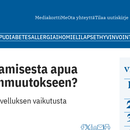
Mediakortti
Me
Ota yhteyttä
Tilaa uutiskirje
PU
DIABETES
ALLERGIA
IHO
MIELI
LAPSET
HYVINVOIN
kamisesta apua
V
nmuutokseen?
ovelluksen vaikutusta