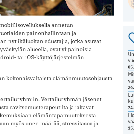
 mobiilisovelluksella annetun
otiaiden painonhallintaan ja
 nyt ikäluokan edustajia, jotka asuvat
väskylän alueella, ovat ylipainoisia
Un
droid- tai iOS-käyttöjärjestelmän
vu
05
Mi
jan kokonaisvaltaista elämänmuutosohjausta
va
26
Lu
vertailuryhmiin. Vertailuryhmän jäsenet
ku
ta ravitsemusterapeutilta ja jakavat
24
El
a kokemuksiaan elämäntapamuutoksesta
va
aan myös unen määrää, stressitasoa ja
15