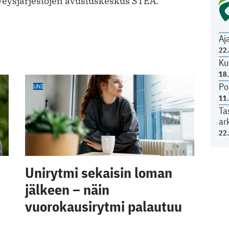
terveysjärjestöjen avustuskeskus STEA.
Aj
22
Ku
18
Po
UNI
11
Ta
ar
22
Unirytmi sekaisin loman
jälkeen – näin
vuorokausirytmi palautuu