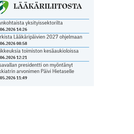
LÄÄKÄRILIITOSTA
ankohtaista yksityissektorilta
.06.2026 14:26
rkista Lääkäripäivien 2027 ohjelmaan
.06.2026 08:58
ikkeuksia toimiston kesäaukioloissa
.06.2026 12:21
savallan presidentti on myöntänyt
kkiatrin arvonimen Päivi Hietaselle
.05.2026 11:49