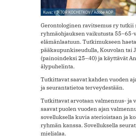
Kuva: VIKTOR KOCHETKOV / Adobe AOP
Gerontologinen ravitsemus ry tutkii
ryhmäohjauksen vaikutusta 55–65-vu
elämänlaatuun. Tutkimukseen haetaan
pääkaupunkiseudulla, Kouvolan tai Jy
(painoindeksi 25–40) ja käyttävät An
älypuhelinta.
Tutkittavat saavat kahden vuoden a
ja seurantatietoa terveydestään.
Tutkittavat arvotaan valmennus- ja 
saavat puolen vuoden ajan valmennus
sovelluksella kuvia aterioistaan j
ryhmän kanssa. Sovelluksella seurat
mielialaa.