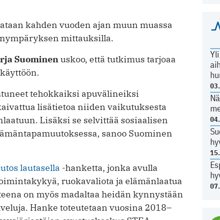
eurataan kahden vuoden ajan muun muassa
rönympäryksen mittauksilla.
Yl
rja Suominen
uskoo, että tutkimus tarjoaa
ai
käyttöön.
hu
03
utuneet tehokkaiksi apuvälineiksi
Nä
ivattua lisätietoa niiden vaikutuksesta
me
aatuun. Lisäksi se selvittää sosiaalisen
04
Su
ä elämäntapamuutoksessa, sanoo Suominen
hy
15
Es
utos lautasella
-hanketta, jonka avulla
hy
oimintakykyä, ruokavaliota ja elämänlaatua
07
itteena on myös madaltaa heidän kynnystään
palveluja. Hanke toteutetaan vuosina 2018–