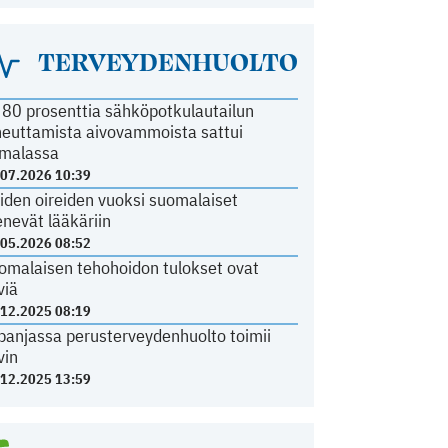
TERVEYDENHUOLTO
i 80 prosenttia sähköpotkulautailun
heuttamista aivovammoista sattui
malassa
.07.2026 10:39
iden oireiden vuoksi suomalaiset
nevät lääkäriin
.05.2026 08:52
omalaisen tehohoidon tulokset ovat
viä
.12.2025 08:19
panjassa perusterveydenhuolto toimii
vin
.12.2025 13:59