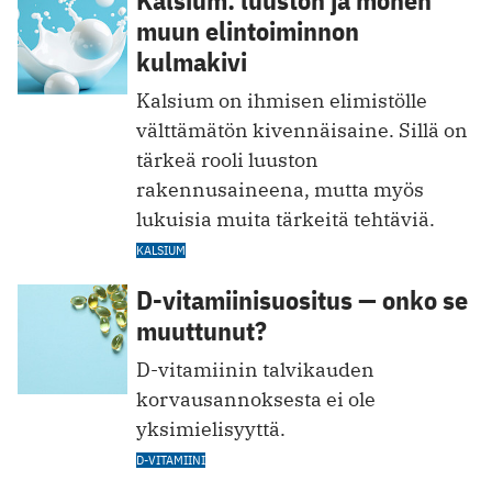
muun elintoiminnon
kulmakivi
Kalsium on ihmisen elimistölle
välttämätön kivennäisaine. Sillä on
tärkeä rooli luuston
rakennusaineena, mutta myös
lukuisia muita tärkeitä tehtäviä.
KALSIUM
D-vitamiinisuositus — onko se
muuttunut?
D-vitamiinin talvikauden
korvausannoksesta ei ole
yksimielisyyttä.
D-VITAMIINI