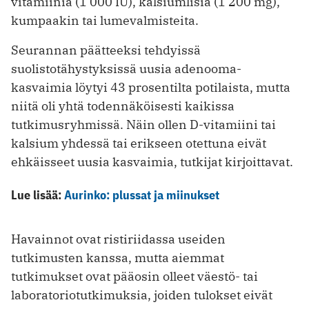
vitamiinia (1 000 IU), kalsiumlisiä (1 200 mg),
kumpaakin tai lumevalmisteita.
Seurannan päätteeksi tehdyissä
suolistotähystyksissä uusia adenooma-
kasvaimia löytyi 43 prosentilta potilaista, mutta
niitä oli yhtä todennäköisesti kaikissa
tutkimusryhmissä. Näin ollen D-vitamiini tai
kalsium yhdessä tai erikseen otettuna eivät
ehkäisseet uusia kasvaimia, tutkijat kirjoittavat.
Lue lisää:
Aurinko: plussat ja miinukset
Havainnot ovat ristiriidassa useiden
tutkimusten kanssa, mutta aiemmat
tutkimukset ovat pääosin olleet väestö- tai
laboratoriotutkimuksia, joiden tulokset eivät