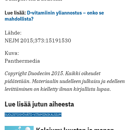
Lue lisää:
D-vitamiinin yliannostus – onko se
mahdollista?
Lähde:
NEJM 2015;373:15191530
Kuva:
Panthermedia
Copyright Duodecim 2015. Kaikki oikeudet
pidätetään. Materiaalin uudelleen julkaisu ja edelleen
levittäminen on kielletty ilman kirjallista lupaa.
Lue lisää jutun aiheesta
SUOLISTOSYÖVÄT
D-VITAMIINI
KALSIUM
Kalsium: luuston ja monen