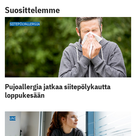
Suosittelemme
SIITEPÖLYALLERGIA
Pujoallergia jatkaa siitepölykautta
loppukesään
UNI