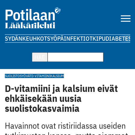
SYDÄN
KEUHKOT
SYÖPÄ
INFEKTIOT
KIPU
DIABETES
A
HAE
SUOLISTOSYÖVÄT
D-VITAMIINI
KALSIUM
D-vitamiini ja kalsium eivät
ehkäisekään uusia
suolistokasvaimia
Havainnot ovat ristiriidassa useiden