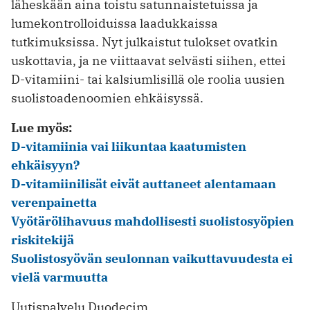
läheskään aina toistu satunnaistetuissa ja
lumekontrolloiduissa laadukkaissa
tutkimuksissa. Nyt julkaistut tulokset ovatkin
uskottavia, ja ne viittaavat selvästi siihen, ettei
D-vitamiini- tai kalsiumlisillä ole roolia uusien
suolistoadenoomien ehkäisyssä.
Lue myös:
D-vitamiinia vai liikuntaa kaatumisten
ehkäisyyn?
D-vitamiinilisät eivät auttaneet alentamaan
verenpainetta
Vyötärölihavuus mahdollisesti suolistosyöpien
riskitekijä
Suolistosyövän seulonnan vaikuttavuudesta ei
vielä varmuutta
Uutispalvelu Duodecim