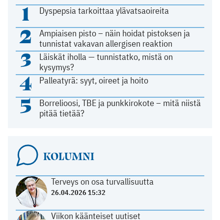
1
Dyspepsia tarkoittaa ylävatsaoireita
2
Ampiaisen pisto – näin hoidat pistoksen ja
tunnistat vakavan allergisen reaktion
3
Läiskät iholla — tunnistatko, mistä on
kysymys?
4
Palleatyrä: syyt, oireet ja hoito
5
Borrelioosi, TBE ja punkkirokote – mitä niistä
pitää tietää?
KOLUMNI
Terveys on osa turvallisuutta
26.04.2026 15:32
Viikon käänteiset uutiset