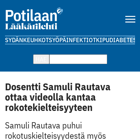
SYDÄN
KEUHKOT
SYÖPÄ
INFEKTIOT
KIPU
DIABETES
A
HAE
Dosentti Samuli Rautava
ottaa videolla kantaa
rokotekielteisyyteen
Samuli Rautava puhui
rokotuskielteisyydestä myös