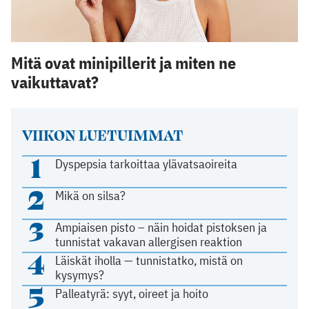
Mitä ovat minipillerit ja miten ne
vaikuttavat?
VIIKON LUETUIMMAT
1
Dyspepsia tarkoittaa ylävatsaoireita
2
Mikä on silsa?
3
Ampiaisen pisto – näin hoidat pistoksen ja
tunnistat vakavan allergisen reaktion
4
Läiskät iholla — tunnistatko, mistä on
kysymys?
5
Palleatyrä: syyt, oireet ja hoito