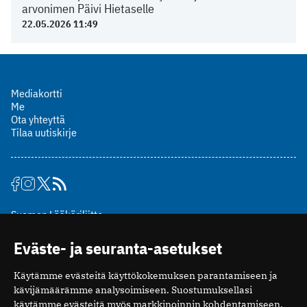
arvonimen Päivi Hietaselle
22.05.2026 11:49
Mediakortti
Me
Ota yhteyttä
Tilaa uutiskirje
Suomen Lääkäriliitto
Mäkelänkatu 2, PL 49
Eväste- ja seuranta-asetukset
00510 Helsinki
puh. (09) 393 091
Käytämme evästeitä käyttökokemuksen parantamiseen ja
toimitus@potilaanlaakarilehti.fi
kävijämäärämme analysoimiseen. Suostumuksellasi
käytämme evästeitä myös markkinoinnin kohdentamiseen.
ISSN 2323-9476