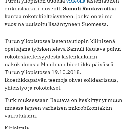
Turun yliopiston uudella
videolla
lastentautien
erikoislääkäri, dosentti
Samuli Rautava
ottaa
kantaa rokotekielteisyyteen, jonka on viime
vuosina uutisoitu lisääntyneen Suomessa.
Turun yliopistossa lastentautiopin kliinisenä
opettajana työskentelevä Samuli Rautava puhui
rokotuskielteisyydestä lastenlääkärin
näkökulmasta Maailman bioetiikkapäivässä
Turun yliopistossa 19.10.2018.
Bioetiikkapäivän teemoja olivat solidaarisuus,
yhteistyö ja rokotukset.
Tutkimuksessaan Rautava on keskittynyt muun
muassa lapsen varhaisen mikrobikontaktin
vaikutuksiin.
Kirjoittaja