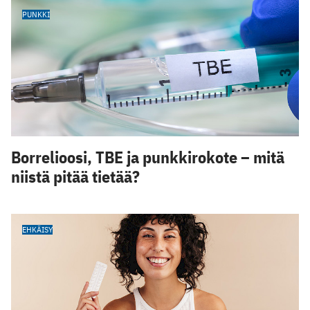
PUNKKI
Borrelioosi, TBE ja punkkirokote – mitä
niistä pitää tietää?
EHKÄISY