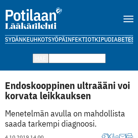
SYDÄN
KEUHKOT
SYÖPÄ
INFEKTIOT
KIPU
DIABETES
A
HAE
Endoskooppinen ultraääni voi
korvata leikkauksen
Menetelmän avulla on mahdollista
saada tarkempi diagnoosi.
4.10.2019 14.00