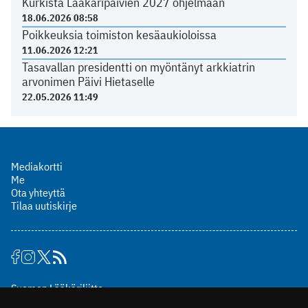
Kurkista Lääkäripäivien 2027 ohjelmaan
18.06.2026 08:58
Poikkeuksia toimiston kesäaukioloissa
11.06.2026 12:21
Tasavallan presidentti on myöntänyt arkkiatrin
arvonimen Päivi Hietaselle
22.05.2026 11:49
Mediakortti
Me
Ota yhteyttä
Tilaa uutiskirje
Suomen Lääkäriliitto
Mäkelänkatu 2, PL 49