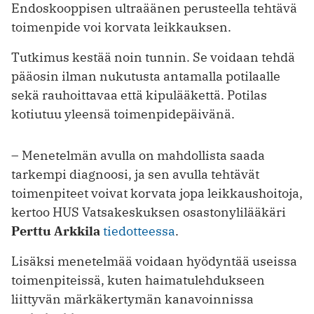
Endoskooppisen ultraäänen perusteella tehtävä
toimenpide voi korvata leikkauksen.
Tutkimus kestää noin tunnin. Se voidaan tehdä
pääosin ilman nukutusta antamalla potilaalle
sekä rauhoittavaa että kipulääkettä. Potilas
kotiutuu yleensä toimenpidepäivänä.
– Menetelmän avulla on mahdollista saada
tarkempi diagnoosi, ja sen avulla tehtävät
toimenpiteet voivat korvata jopa leikkaushoitoja,
kertoo HUS Vatsakeskuksen osastonylilääkäri
Perttu Arkkila
tiedotteessa
.
Lisäksi menetelmää voidaan hyödyntää useissa
toimenpiteissä, kuten haimatulehdukseen
liittyvän märkäkertymän kanavoinnissa