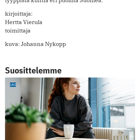
tyyppisiä kuntia eri puolilta Suomea.
kirjoittaja:
Hertta Vierula
toimittaja
kuva: Johanna Nykopp
Suosittelemme
UNI