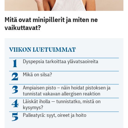
Mitä ovat minipillerit ja miten ne
vaikuttavat?
VIIKON LUETUIMMAT
1
Dyspepsia tarkoittaa ylävatsaoireita
2
Mikä on silsa?
3
Ampiaisen pisto – näin hoidat pistoksen ja
tunnistat vakavan allergisen reaktion
4
Läiskät iholla — tunnistatko, mistä on
kysymys?
5
Palleatyrä: syyt, oireet ja hoito