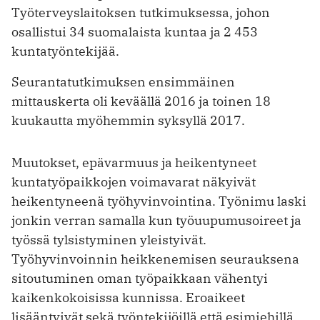
Työterveyslaitoksen tutkimuksessa, johon
osallistui 34 suomalaista kuntaa ja 2 453
kuntatyöntekijää.
Seurantatutkimuksen ensimmäinen
mittauskerta oli keväällä 2016 ja toinen 18
kuukautta myöhemmin syksyllä 2017.
Muutokset, epävarmuus ja heikentyneet
kuntatyöpaikkojen voimavarat näkyivät
heikentyneenä työhyvinvointina. Työnimu laski
jonkin verran samalla kun työuupumusoireet ja
työssä tylsistyminen yleistyivät.
Työhyvinvoinnin heikkenemisen seurauksena
sitoutuminen oman työpaikkaan vähentyi
kaikenkokoisissa kunnissa. Eroaikeet
lisääntyivät sekä työntekijöillä että esimiehillä.