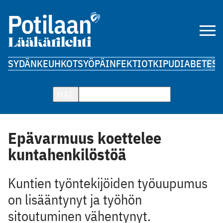
SYDÄN
KEUHKOT
SYÖPÄ
INFEKTIOT
KIPU
DIABETES
A
HAE
Epävarmuus koettelee
kuntahenkilöstöä
Kuntien työntekijöiden työuupumus
on lisääntynyt ja työhön
sitoutuminen vähentynyt.