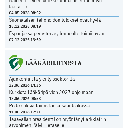
Näiden oireiden vuoksi suomalaiset menevät
lääkäriin
04.05.2026 08:52
Suomalaisen tehohoidon tulokset ovat hyviä
15.12.2025 08:19
Espanjassa perusterveydenhuolto toimii hyvin
07.12.2025 13:59
LÄÄKÄRILIITOSTA
Ajankohtaista yksityissektorilta
22.06.2026 14:26
Kurkista Lääkäripäivien 2027 ohjelmaan
18.06.2026 08:58
Poikkeuksia toimiston kesäaukioloissa
11.06.2026 12:21
Tasavallan presidentti on myöntänyt arkkiatrin
arvonimen Päivi Hietaselle