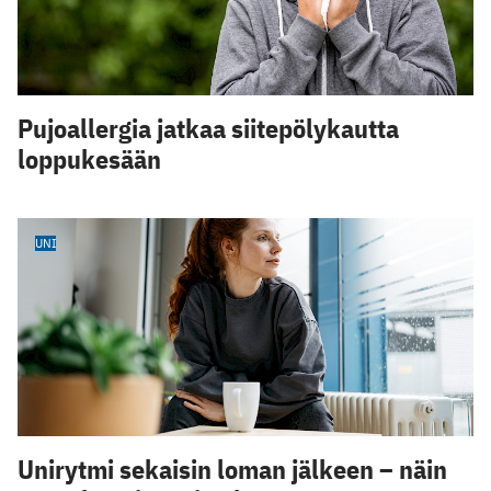
Pujoallergia jatkaa siitepölykautta
loppukesään
UNI
Unirytmi sekaisin loman jälkeen – näin