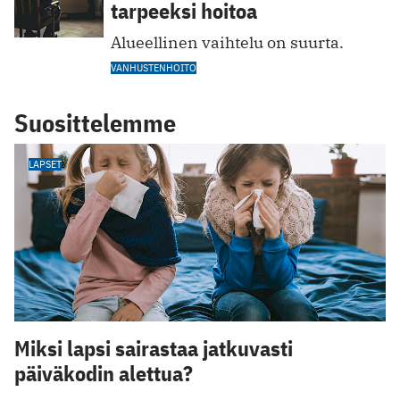
tarpeeksi hoitoa
Alueellinen vaihtelu on suurta.
VANHUSTENHOITO
Suosittelemme
LAPSET
Miksi lapsi sairastaa jatkuvasti
päiväkodin alettua?