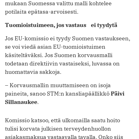
mukaan Suomessa valittu malli kohtelee
potilaita epätasa-arvoisesti.
Tuomioistuimeen, jos vastaus ei tyydytä
Jos EU-komissio ei tyydy Suomen vastaukseen,
se voi viedä asian EU-tuomioistuimen
käsiteltäväksi. Jos Suomen korvausmalli
todetaan direktiivin vastaiseksi, luvassa on
huomattavia sakkoja.
– Korvausmallin muuttamiseen on isoja
paineita, sanoo STM:n kansliapäällikkö
Päivi
Sillanaukee
.
Komissio katsoo, että ulkomailla saatu hoito
tulisi korvata julkisen terveydenhuollon
asiakasmaksua vastaavalla tavalla. Onko siis