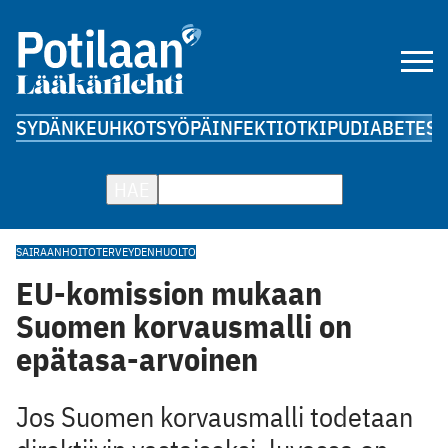
SYDÄN
KEUHKOT
SYÖPÄ
INFEKTIOT
KIPU
DIABETES
A
HAE
SAIRAANHOITO
TERVEYDENHUOLTO
EU-komission mukaan
Suomen korvausmalli on
epätasa-arvoinen
Jos Suomen korvausmalli todetaan