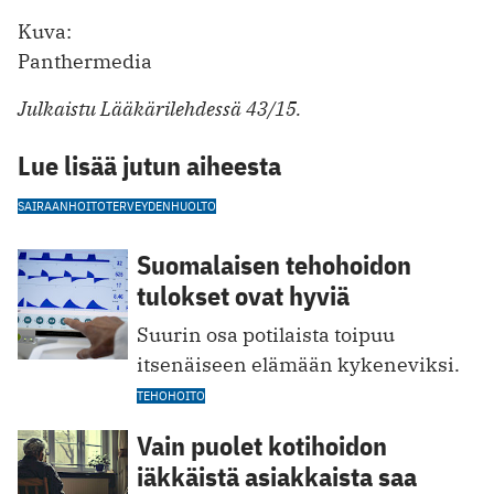
Kuva:
Panthermedia
Julkaistu Lääkärilehdessä 43/15.
Lue lisää jutun aiheesta
SAIRAANHOITO
TERVEYDENHUOLTO
Suomalaisen tehohoidon
tulokset ovat hyviä
Suurin osa potilaista toipuu
itsenäiseen elämään kykeneviksi.
TEHOHOITO
Vain puolet kotihoidon
iäkkäistä asiakkaista saa