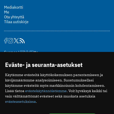
Mediakortti
Me
Ota yhteyttä
Tilaa uutiskirje
Suomen Lääkäriliitto
Mäkelänkatu 2, PL 49
Eväste- ja seuranta-asetukset
00510 Helsinki
puh. (09) 393 091
Käytämme evästeitä käyttökokemuksen parantamiseen ja
toimitus@potilaanlaakarilehti.fi
kävijämäärämme analysoimiseen. Suostumuksellasi
käytämme evästeitä myös markkinoinnin kohdentamiseen.
ISSN 2323-9476
Lisää tietoa
evästekäytännöistämme
. Voit hyväksyä kaikki tai
vain välttämättömät evästeet sekä muokata asetuksia
evästeasetuksissa
.