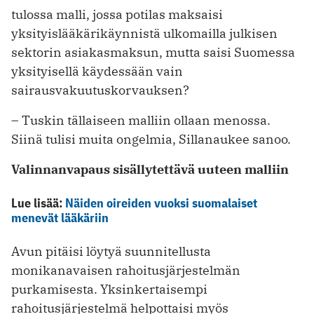
tulossa malli, jossa potilas maksaisi
yksityislääkärikäynnistä ulkomailla julkisen
sektorin asiakasmaksun, mutta saisi Suomessa
yksityisellä käydessään vain
sairausvakuutuskorvauksen?
– Tuskin tällaiseen malliin ollaan menossa.
Siinä tulisi muita ongelmia, Sillanaukee sanoo.
Valinnanvapaus sisällytettävä uuteen malliin
Lue lisää:
Näiden oireiden vuoksi suomalaiset
menevät lääkäriin
Avun pitäisi löytyä suunnitellusta
monikanavaisen rahoitusjärjestelmän
purkamisesta. Yksinkertaisempi
rahoitusjärjestelmä helpottaisi myös