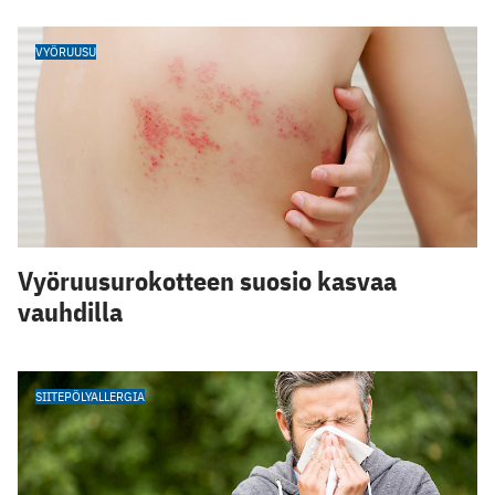
VYÖRUUSU
Vyöruusurokotteen suosio kasvaa
vauhdilla
SIITEPÖLYALLERGIA