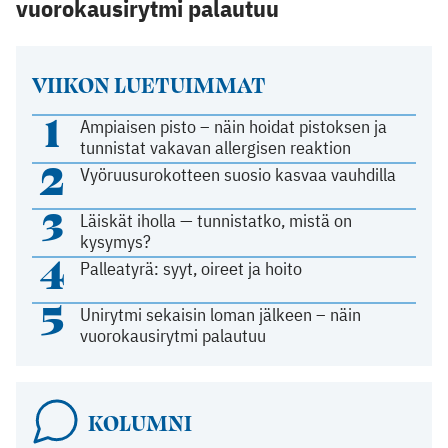
vuorokausirytmi palautuu
VIIKON LUETUIMMAT
1
Ampiaisen pisto – näin hoidat pistoksen ja
tunnistat vakavan allergisen reaktion
2
Vyöruusurokotteen suosio kasvaa vauhdilla
3
Läiskät iholla — tunnistatko, mistä on
kysymys?
4
Palleatyrä: syyt, oireet ja hoito
5
Unirytmi sekaisin loman jälkeen – näin
vuorokausirytmi palautuu
KOLUMNI