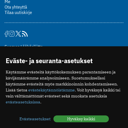
Me
Ota yhteyttä
Tilaa uutiskirje
Suomen Lääkäriliitto
Mäkelänkatu 2, PL 49
Eväste- ja seuranta-asetukset
00510 Helsinki
puh. (09) 393 091
Käytämme evästeitä käyttökokemuksen parantamiseen ja
toimitus@potilaanlaakarilehti.fi
kävijämäärämme analysoimiseen. Suostumuksellasi
käytämme evästeitä myös markkinoinnin kohdentamiseen.
ISSN 2323-9476
Lisää tietoa
evästekäytännöistämme
. Voit hyväksyä kaikki tai
vain välttämättömät evästeet sekä muokata asetuksia
evästeasetuksissa
.
Evästeasetukset
Hyväksy kaikki