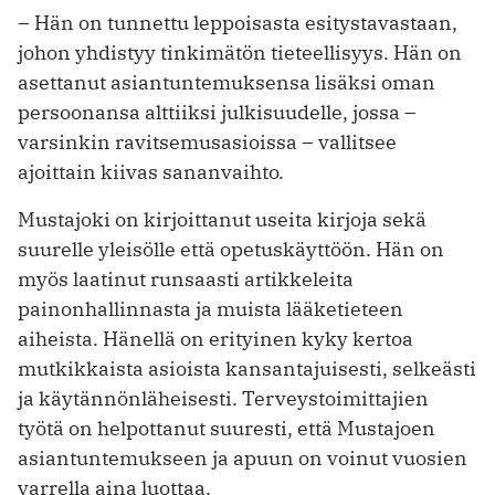
– Hän on tunnettu leppoisasta esitystavastaan,
johon yhdistyy tinkimätön tieteellisyys. Hän on
asettanut asiantuntemuksensa lisäksi oman
persoonansa alttiiksi julkisuudelle, jossa –
varsinkin ravitsemusasioissa – vallitsee
ajoittain kiivas sananvaihto.
Mustajoki on kirjoittanut useita kirjoja sekä
suurelle yleisölle että opetuskäyttöön. Hän on
myös laatinut runsaasti artikkeleita
painonhallinnasta ja muista lääketieteen
aiheista. Hänellä on erityinen kyky kertoa
mutkikkaista asioista kansantajuisesti, selkeästi
ja käytännönläheisesti. Terveystoimittajien
työtä on helpottanut suuresti, että Mustajoen
asiantuntemukseen ja apuun on voinut vuosien
varrella aina luottaa.