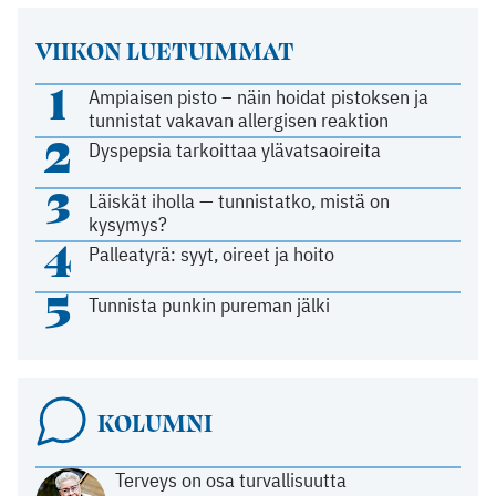
VIIKON LUETUIMMAT
1
Ampiaisen pisto – näin hoidat pistoksen ja
tunnistat vakavan allergisen reaktion
2
Dyspepsia tarkoittaa ylävatsaoireita
3
Läiskät iholla — tunnistatko, mistä on
kysymys?
4
Palleatyrä: syyt, oireet ja hoito
5
Tunnista punkin pureman jälki
KOLUMNI
Terveys on osa turvallisuutta