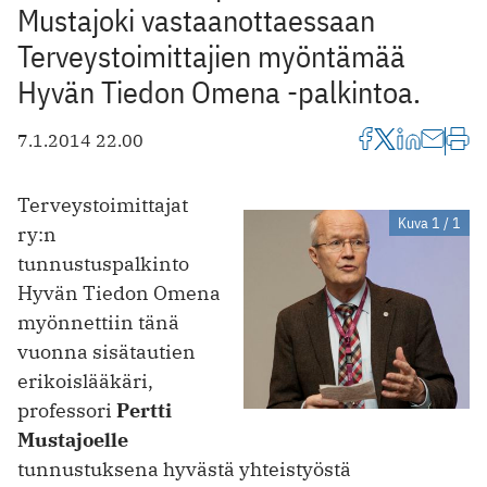
Mustajoki vastaanottaessaan
Terveystoimittajien myöntämää
Hyvän Tiedon Omena -palkintoa.
7.1.2014 22.00
Terveystoimittajat
Kuva 1 / 1
ry:n
tunnustuspalkinto
Hyvän Tiedon Omena
myönnettiin tänä
vuonna sisätautien
erikoislääkäri,
professori
Pertti
Mustajoelle
tunnustuksena hyvästä yhteistyöstä