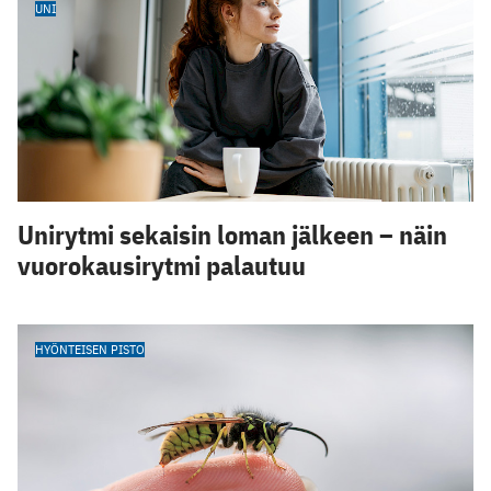
UNI
Unirytmi sekaisin loman jälkeen – näin
vuorokausirytmi palautuu
HYÖNTEISEN PISTO