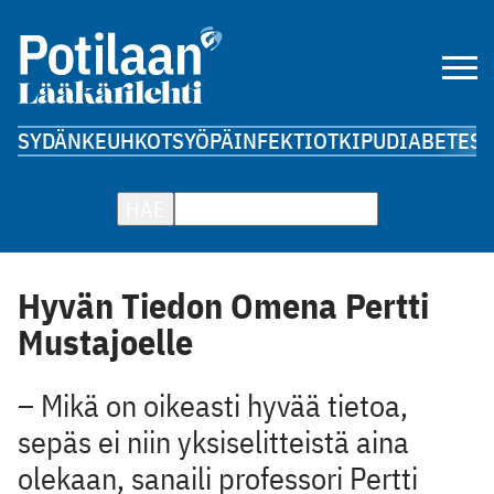
SYDÄN
KEUHKOT
SYÖPÄ
INFEKTIOT
KIPU
DIABETES
A
HAE
Hyvän Tiedon Omena Pertti
Mustajoelle
– Mikä on oikeasti hyvää tietoa,
sepäs ei niin yksiselitteistä aina
olekaan, sanaili professori Pertti