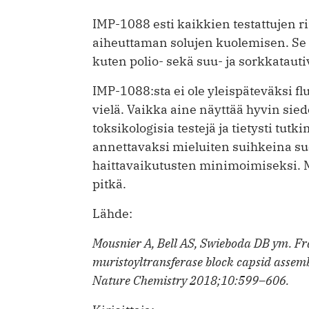
IMP-1088 esti kaikkien testattujen r
aiheuttaman solujen kuolemisen. Se 
kuten polio- sekä suu- ja sorkkatauti
IMP-1088:sta ei ole yleispäteväksi f
vielä. Vaikka aine näyttää hyvin sied
toksikologisia testejä ja tietysti tutk
annettavaksi mieluiten suihkeina su
haittavaikutusten minimoimiseksi. M
pitkä.
Lähde:
Mousnier A, Bell AS, Swieboda DB ym. Fr
muristoyltransferase block capsid assemb
Nature Chemistry 2018;10:599–606.