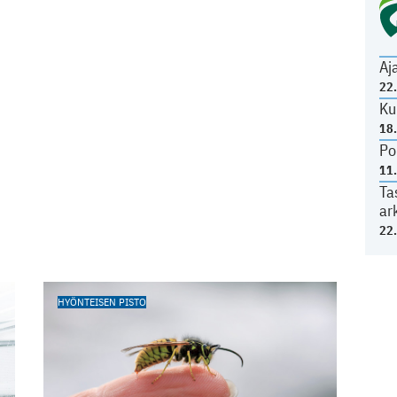
Aj
22
Ku
18
Po
11
Ta
ar
22
HYÖNTEISEN PISTO