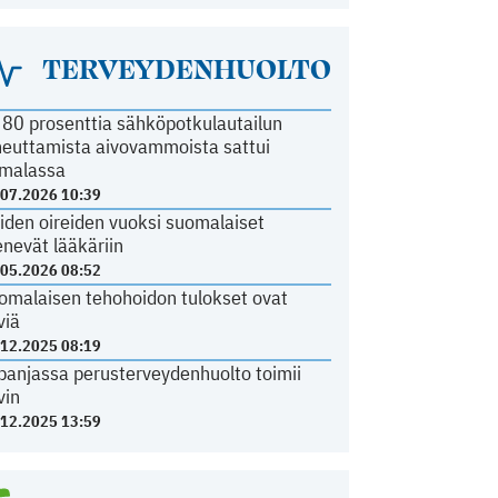
TERVEYDENHUOLTO
i 80 prosenttia sähköpotkulautailun
heuttamista aivovammoista sattui
malassa
.07.2026 10:39
iden oireiden vuoksi suomalaiset
nevät lääkäriin
.05.2026 08:52
omalaisen tehohoidon tulokset ovat
viä
.12.2025 08:19
panjassa perusterveydenhuolto toimii
vin
.12.2025 13:59