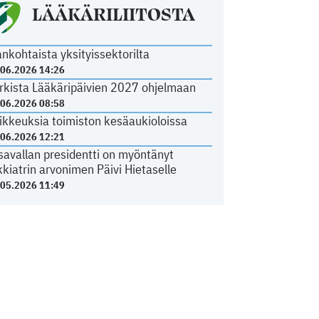
LÄÄKÄRILIITOSTA
ankohtaista yksityissektorilta
.06.2026 14:26
rkista Lääkäripäivien 2027 ohjelmaan
.06.2026 08:58
ikkeuksia toimiston kesäaukioloissa
.06.2026 12:21
savallan presidentti on myöntänyt
kkiatrin arvonimen Päivi Hietaselle
.05.2026 11:49