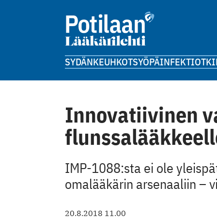
SYDÄN
KEUHKOT
SYÖPÄ
INFEKTIOT
KI
Innovatiivinen 
flunssalääkkeell
IMP-1088:sta ei ole yleispä
omalääkärin arsenaaliin – vi
20.8.2018 11.00