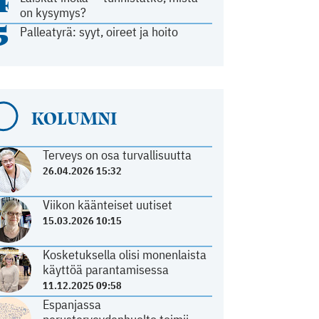
4
on kysymys?
5
Palleatyrä: syyt, oireet ja hoito
KOLUMNI
Terveys on osa turvallisuutta
26.04.2026 15:32
Viikon käänteiset uutiset
15.03.2026 10:15
Kosketuksella olisi monenlaista
käyttöä parantamisessa
11.12.2025 09:58
Espanjassa