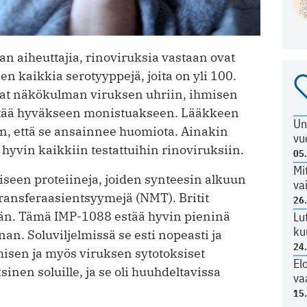
an aiheuttajia, rinoviruksia vastaan ovat
en kaikkia serotyyppejä, joita on yli 100.
ttivat näkökulman viruksen uhriin, ihmisen
äyttää hyväkseen monistuakseen. Lääkkeen
Un
en, että se ansainnee huomiota. Ainakin
vu
 hyvin kaikkiin testattuihin rinoviruksiin.
05
Mi
iseen proteiineja, joiden synteesin alkuun
va
ransferaasientsyymejä (NMT). Britit
26
jän. Tämä IMP-1088 estää hyvin pieninä
Lu
ku
n. Soluviljelmissä se esti nopeasti ja
24
umisen ja myös viruksen sytotoksiset
El
sinen soluille, ja se oli huuhdeltavissa
va
15