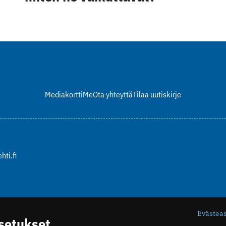
Mediakortti
Me
Ota yhteyttä
Tilaa uutiskirje
hti.fi
Evästea
asetukset