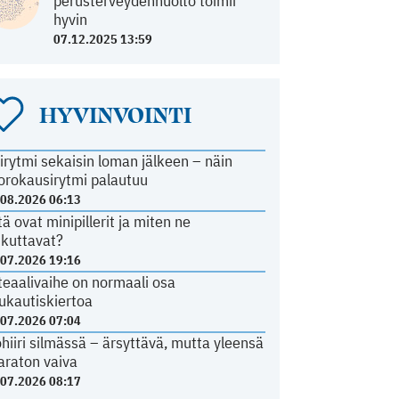
perusterveydenhuolto toimii
hyvin
07.12.2025 13:59
HYVINVOINTI
irytmi sekaisin loman jälkeen – näin
orokausirytmi palautuu
.08.2026 06:13
tä ovat minipillerit ja miten ne
ikuttavat?
.07.2026 19:16
teaalivaihe on normaali osa
ukautiskiertoa
.07.2026 07:04
ohiiri silmässä – ärsyttävä, mutta yleensä
araton vaiva
.07.2026 08:17