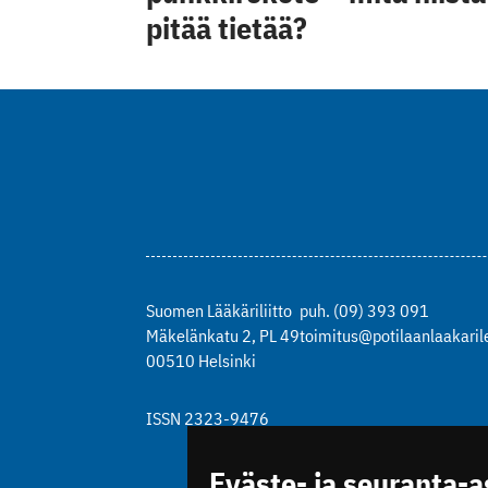
pitää tietää?
Suomen Lääkäriliitto
puh. (09) 393 091
Mäkelänkatu 2, PL 49
toimitus@potilaanlaakarile
00510 Helsinki
ISSN 2323-9476
Eväste- ja seuranta-