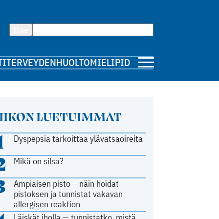
Hae
TI
TERVEYDENHUOLTO
MIELIPIDE
IIKON LUETUIMMAT
1
Dyspepsia tarkoittaa ylävatsaoireita
2
Mikä on silsa?
3
Ampiaisen pisto – näin hoidat
pistoksen ja tunnistat vakavan
allergisen reaktion
Läiskät iholla — tunnistatko, mistä