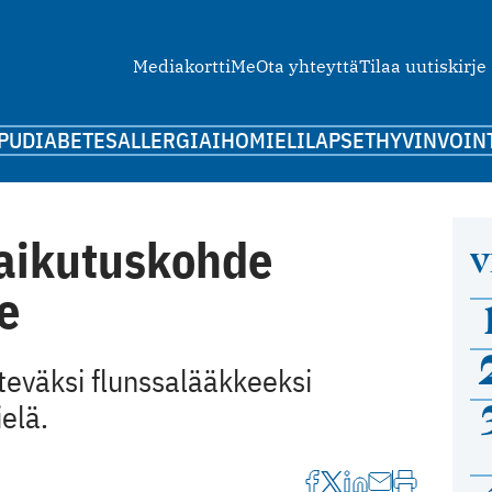
Mediakortti
Me
Ota yhteyttä
Tilaa uutiskirje
PU
DIABETES
ALLERGIA
IHO
MIELI
LAPSET
HYVINVOIN
vaikutuskohde
V
e
teväksi flunssalääkkeeksi
elä.