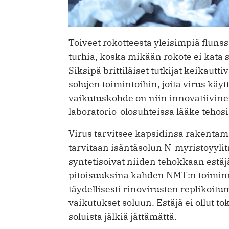
Toiveet rokotteesta yleisimpiä flunss
turhia, koska mikään rokote ei kata s
Siksipä britti­läiset tutkijat keikau
solujen toimintoihin, joita virus k
vaikutuskohde on niin ­innovatiivin
laboratorio-olosuhteissa lääke tehosi
Virus tarvitsee kapsidinsa rakentam
tarvitaan isäntäsolun N-myristoyylit
syntetisoivat niiden tehokkaan estä
pitoisuuksina kahden NMT:n toiminna
täydellisesti rinovirusten ­replikoit
vaikutukset soluun. Estäjä ei ollut tok
soluista jälkiä jättämättä.