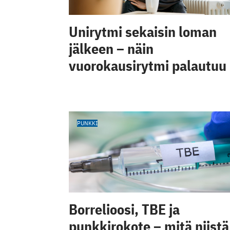
Unirytmi sekaisin loman
jälkeen – näin
vuorokausirytmi palautuu
PUNKKI
Borrelioosi, TBE ja
punkkirokote – mitä niistä