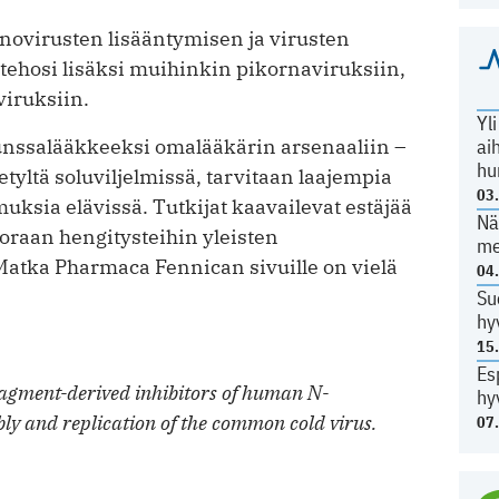
inovirusten lisääntymisen ja virusten
tehosi lisäksi muihinkin pikornaviruksiin,
viruksiin.
Yl
ai
lunssalääkkeeksi omalääkärin arsenaaliin –
hu
etyltä soluviljelmissä, tarvitaan laajempia
03
imuksia elävissä. Tutkijat kaavailevat estäjää
Nä
oraan hengitysteihin yleisten
me
atka Pharmaca Fennican sivuille on vielä
04
Su
hy
15
Es
agment-derived inhibitors of human N-
hy
ly and replication of the common cold virus.
07