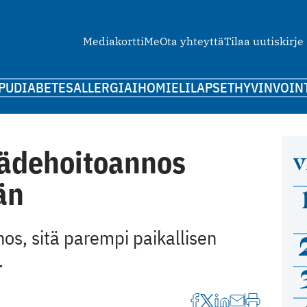
Mediakortti
Me
Ota yhteyttä
Tilaa uutiskirje
PU
DIABETES
ALLERGIA
IHO
MIELI
LAPSET
HYVINVOIN
sädehoito­annos
V
än
os, sitä parempi paikallisen
.