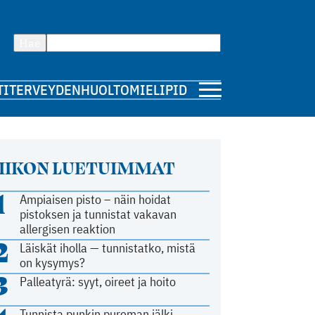
Hae
TI
TERVEYDENHUOLTO
MIELIPIDE
IIKON LUETUIMMAT
1
Ampiaisen pisto – näin hoidat
pistoksen ja tunnistat vakavan
allergisen reaktion
2
Läiskät iholla — tunnistatko, mistä
on kysymys?
3
Palleatyrä: syyt, oireet ja hoito
Tunnista punkin pureman jälki