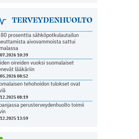
TERVEYDENHUOLTO
i 80 prosenttia sähköpotkulautailun
heuttamista aivovammoista sattui
malassa
.07.2026 10:39
iden oireiden vuoksi suomalaiset
nevät lääkäriin
.05.2026 08:52
omalaisen tehohoidon tulokset ovat
viä
.12.2025 08:19
panjassa perusterveydenhuolto toimii
vin
.12.2025 13:59