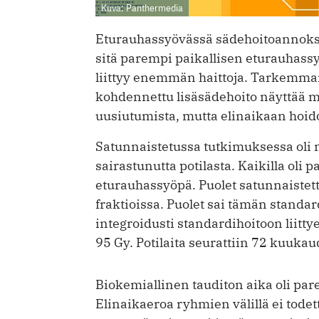
Kuva: Panthermedia
Eturauhassyövässä sädehoito­annoks
sitä parempi paikallisen eturauhas
liittyy enemmän haittoja. Tarkemm
kohdennettu lisä­sädehoito näyttää 
uusiutumista, mutta elinaikaan hoidol
Satunnaistetussa tutkimuksessa ol
sairastunutta potilasta. Kaikilla oli 
eturauhassyöpä. Puolet satunnaistet
fraktioissa. Puolet sai tämän standa
integroidusti standardihoitoon liitt
95 Gy. Potilaita seurattiin 72 kuukau
Biokemiallinen tauditon aika oli p
Elinaikaeroa ryhmien välillä ei tod