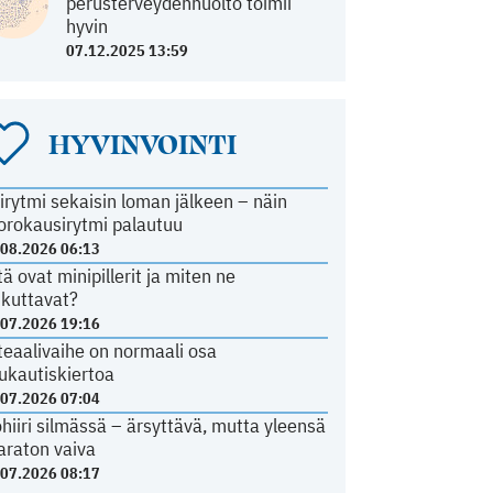
perusterveydenhuolto toimii
hyvin
07.12.2025 13:59
HYVINVOINTI
irytmi sekaisin loman jälkeen – näin
orokausirytmi palautuu
.08.2026 06:13
tä ovat minipillerit ja miten ne
ikuttavat?
.07.2026 19:16
teaalivaihe on normaali osa
ukautiskiertoa
.07.2026 07:04
ohiiri silmässä – ärsyttävä, mutta yleensä
araton vaiva
.07.2026 08:17