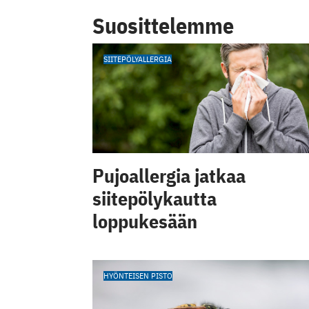
Suosittelemme
SIITEPÖLYALLERGIA
Pujoallergia jatkaa
siitepölykautta
loppukesään
HYÖNTEISEN PISTO