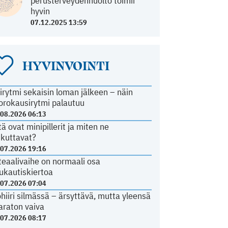
perusterveydenhuolto toimii
hyvin
07.12.2025 13:59
HYVINVOINTI
irytmi sekaisin loman jälkeen – näin
orokausirytmi palautuu
.08.2026 06:13
tä ovat minipillerit ja miten ne
ikuttavat?
.07.2026 19:16
teaalivaihe on normaali osa
ukautiskiertoa
.07.2026 07:04
ohiiri silmässä – ärsyttävä, mutta yleensä
araton vaiva
.07.2026 08:17