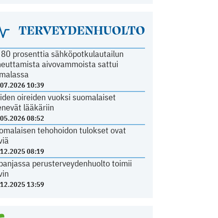
TERVEYDENHUOLTO
i 80 prosenttia sähköpotkulautailun
heuttamista aivovammoista sattui
malassa
.07.2026 10:39
iden oireiden vuoksi suomalaiset
nevät lääkäriin
.05.2026 08:52
omalaisen tehohoidon tulokset ovat
viä
.12.2025 08:19
panjassa perusterveydenhuolto toimii
vin
.12.2025 13:59