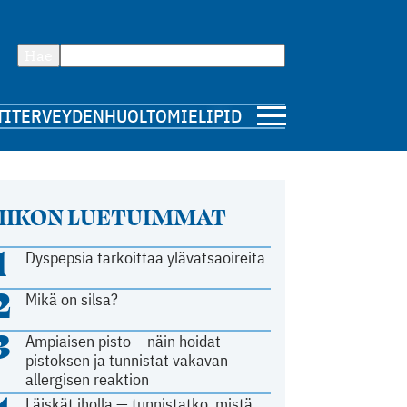
Hae
TI
TERVEYDENHUOLTO
MIELIPIDE
IIKON LUETUIMMAT
1
Dyspepsia tarkoittaa ylävatsaoireita
2
Mikä on silsa?
3
Ampiaisen pisto – näin hoidat
pistoksen ja tunnistat vakavan
allergisen reaktion
Läiskät iholla — tunnistatko, mistä