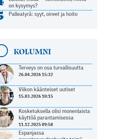
4
on kysymys?
5
Palleatyrä: syyt, oireet ja hoito
KOLUMNI
Terveys on osa turvallisuutta
26.04.2026 15:32
Viikon käänteiset uutiset
15.03.2026 10:15
Kosketuksella olisi monenlaista
käyttöä parantamisessa
11.12.2025 09:58
Espanjassa