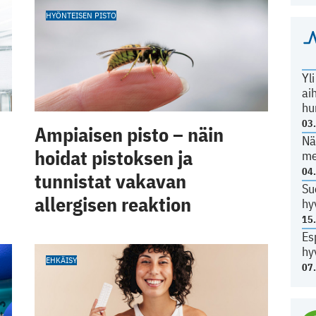
HYÖNTEISEN PISTO
Yl
ai
hu
03
Ampiaisen pisto – näin
Nä
hoidat pistoksen ja
me
04
tunnistat vakavan
Su
allergisen reaktion
hy
15
Es
hy
EHKÄISY
07