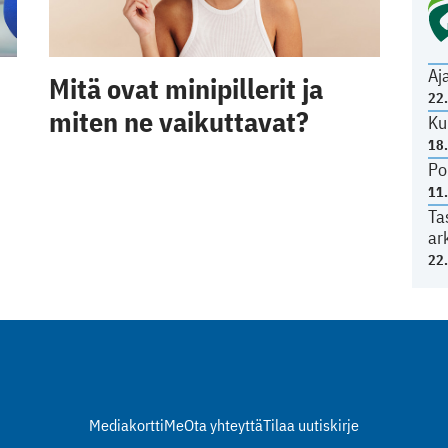
Aj
Mitä ovat minipillerit ja
22
miten ne vaikuttavat?
Ku
18
Po
11
Ta
ar
22
Mediakortti
Me
Ota yhteyttä
Tilaa uutiskirje