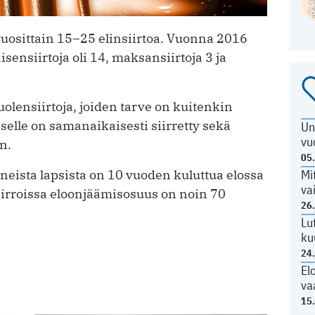
vuosittain 15–25 elinsiirtoa. Vuonna 2016
isensiirtoja oli 14, maksansiirtoja 3 ja
olensiirtoja, joiden tarve on kuitenkin
elle on samanaikaisesti siirretty sekä
Un
vu
n.
05
eista lapsista on 10 vuoden kuluttua elossa
Mi
va
irroissa eloonjäämisosuus on noin 70
26
Lu
ku
24
El
va
15