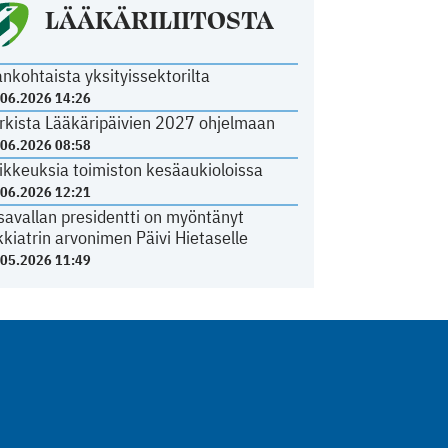
LÄÄKÄRILIITOSTA
ankohtaista yksityissektorilta
.06.2026 14:26
rkista Lääkäripäivien 2027 ohjelmaan
.06.2026 08:58
ikkeuksia toimiston kesäaukioloissa
.06.2026 12:21
savallan presidentti on myöntänyt
kkiatrin arvonimen Päivi Hietaselle
.05.2026 11:49