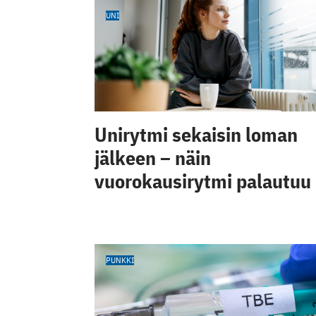
UNI
Unirytmi sekaisin loman
jälkeen – näin
vuorokausirytmi palautuu
PUNKKI