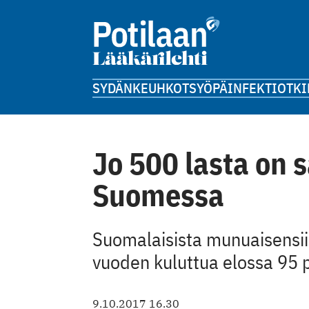
SYDÄN
KEUHKOT
SYÖPÄ
INFEKTIOT
KI
Jo 500 lasta on s
Suomessa
Suomalaisista munuaisensiir
vuoden kuluttua elossa 95 p
9.10.2017 16.30