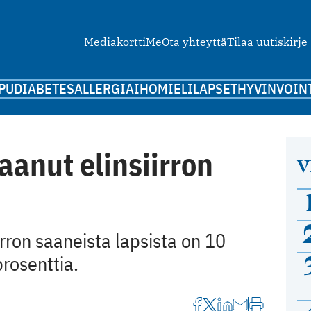
Mediakortti
Me
Ota yhteyttä
Tilaa uutiskirje
PU
DIABETES
ALLERGIA
IHO
MIELI
LAPSET
HYVINVOIN
aanut elinsiirron
V
ron saaneista lapsista on 10
rosenttia.