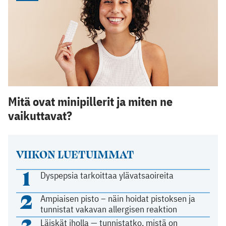
Mitä ovat minipillerit ja miten ne
vaikuttavat?
VIIKON LUETUIMMAT
1
Dyspepsia tarkoittaa ylävatsaoireita
2
Ampiaisen pisto – näin hoidat pistoksen ja
tunnistat vakavan allergisen reaktion
3
Läiskät iholla — tunnistatko, mistä on