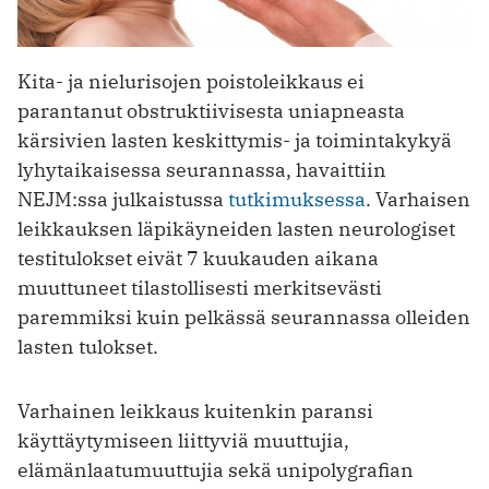
Kita- ja nielurisojen poistoleikkaus ei
parantanut obstruktiivisesta uniapneasta
kärsivien lasten keskittymis- ja toimintakykyä
lyhytaikaisessa seurannassa, havaittiin
NEJM:ssa julkaistussa
tutkimuksessa
. Varhaisen
leikkauksen läpikäyneiden lasten neurologiset
testitulokset eivät 7 kuukauden aikana
muuttuneet tilastollisesti merkitsevästi
paremmiksi kuin pelkässä seurannassa olleiden
lasten tulokset.
Varhainen leikkaus kuitenkin paransi
käyttäytymiseen liittyviä muuttujia,
elämänlaatumuuttujia sekä unipolygrafian