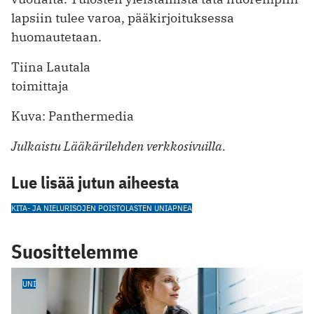
lapsiin tulee varoa, pääkirjoituksessa
huomautetaan.
Tiina Lautala
toimittaja
Kuva: Panthermedia
Julkaistu Lääkärilehden verkkosivuilla.
Lue lisää jutun aiheesta
KITA- JA NIELURISOJEN POISTO
LASTEN UNIAPNEA
Suosittelemme
UNI