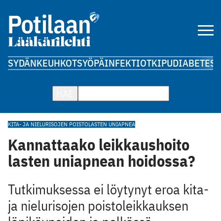
SYDÄN
KEUHKOT
SYÖPÄ
INFEKTIOT
KIPU
DIABETES
A
HAE
KITA- JA NIELURISOJEN POISTO
LASTEN UNIAPNEA
Kannattaako leikkaushoito
lasten uniapnean hoidossa?
Tutkimuksessa ei löytynyt eroa kita-
ja nielurisojen poistoleikkauksen