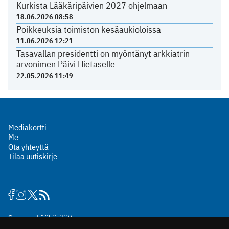
Kurkista Lääkäripäivien 2027 ohjelmaan
18.06.2026 08:58
Poikkeuksia toimiston kesäaukioloissa
11.06.2026 12:21
Tasavallan presidentti on myöntänyt arkkiatrin
arvonimen Päivi Hietaselle
22.05.2026 11:49
Mediakortti
Me
Ota yhteyttä
Tilaa uutiskirje
Suomen Lääkäriliitto