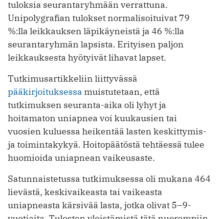
tuloksia seurantaryhmään verrattuna.
Unipolygrafian tulokset normalisoituivat 79
%:lla leikkauksen läpikäyneistä ja 46 %:lla
seurantaryhmän lapsista. Erityisen paljon
leikkauksesta hyötyivät lihavat lapset.
Tutkimusartikkeliin liittyvässä
pääkirjoituksessa
muistutetaan, että
tutkimuksen seuranta-aika oli lyhyt ja
hoitamaton uniapnea voi kuukausien tai
vuosien kuluessa heikentää lasten keskittymis-
ja toimintakykyä. Hoitopäätöstä tehtäessä tulee
huomioida uniapnean vaikeusaste.
Satunnaistetussa tutkimuksessa oli mukana 464
lievästä, keskivaikeasta tai vaikeasta
uniapneasta kärsivää lasta, jotka olivat 5–9-
vuotiaita. Tulosten yleistämistä tätä nuorempiin