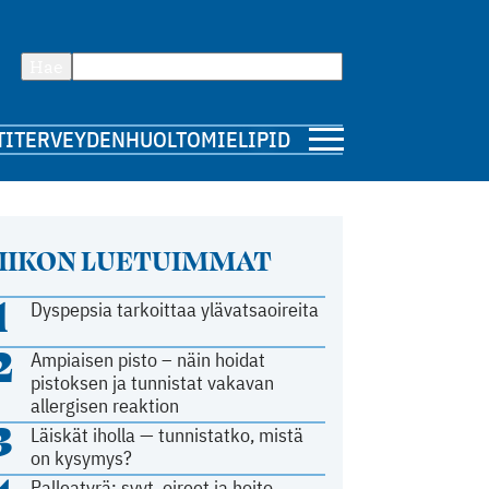
Hae
TI
TERVEYDENHUOLTO
MIELIPIDE
IIKON LUETUIMMAT
1
Dyspepsia tarkoittaa ylävatsaoireita
2
Ampiaisen pisto – näin hoidat
pistoksen ja tunnistat vakavan
allergisen reaktion
3
Läiskät iholla — tunnistatko, mistä
on kysymys?
Palleatyrä: syyt, oireet ja hoito