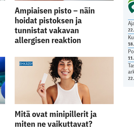
Ampiaisen pisto – näin
hoidat pistoksen ja
Aj
tunnistat vakavan
22
Ku
allergisen reaktion
18
Po
11
EHKÄISY
Ta
ar
22
Mitä ovat minipillerit ja
miten ne vaikuttavat?