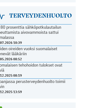
TERVEYDENHUOLTO
i 80 prosenttia sähköpotkulautailun
heuttamista aivovammoista sattui
malassa
.07.2026 10:39
iden oireiden vuoksi suomalaiset
nevät lääkäriin
.05.2026 08:52
omalaisen tehohoidon tulokset ovat
viä
.12.2025 08:19
panjassa perusterveydenhuolto toimii
vin
.12.2025 13:59