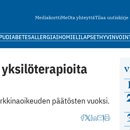
Mediakortti
Me
Ota yhteyttä
Tilaa uutiskirje
PU
DIABETES
ALLERGIA
IHO
MIELI
LAPSET
HYVINVOIN
 yksilöterapioita
V
arkkinaoikeuden päätösten vuoksi.