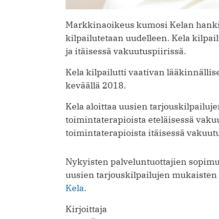
Markkinaoikeus kumosi Kelan hankint
kilpailutetaan uudelleen. Kela kilpai
ja itäisessä vakuutuspiirissä.
Kela kilpailutti vaativan lääkinnäll
keväällä 2018.
Kela aloittaa uusien tarjouskilpailujen
toimintaterapioista eteläisessä vakuu
toimintaterapioista itäisessä vakuutu
Nykyisten palveluntuottajien sopim
uusien tarjouskilpailujen mukaisten
Kela
.
Kirjoittaja