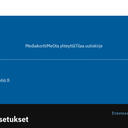
Mediakortti
Me
Ota yhteyttä
Tilaa uutiskirje
hti.fi
Evästea
asetukset