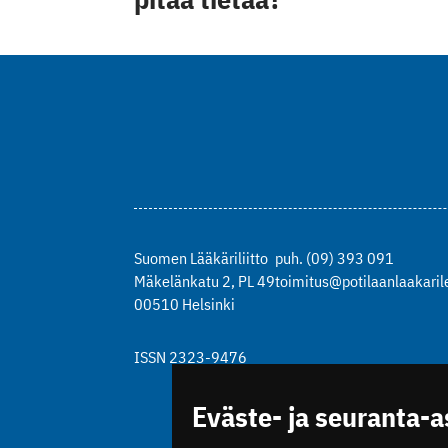
Suomen Lääkäriliitto
puh. (09) 393 091
Mäkelänkatu 2, PL 49
toimitus@potilaanlaakarile
00510 Helsinki
ISSN 2323-9476
Eväste- ja seuranta-