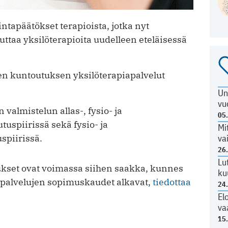
apäätökset terapioista, jotka nyt
luttaa yksilöterapioita uudelleen eteläisessä
isen kuntoutuksen yksilöterapiapalvelut
Un
vu
 valmistelun allas-, fysio- ja
05
tuspiirissä sekä fysio- ja
Mi
va
spiirissä.
26
Lu
ukset ovat voimassa siihen saakka, kunnes
ku
 palvelujen sopimuskaudet alkavat,
tiedottaa
24
El
va
15