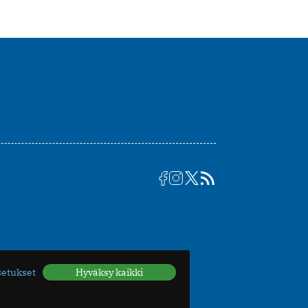
setukset
Hyväksy kaikki