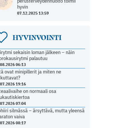
perusterveydenhuolto toimii
hyvin
07.12.2025 13:59
HYVINVOINTI
irytmi sekaisin loman jälkeen – näin
orokausirytmi palautuu
.08.2026 06:13
tä ovat minipillerit ja miten ne
ikuttavat?
.07.2026 19:16
teaalivaihe on normaali osa
ukautiskiertoa
.07.2026 07:04
ohiiri silmässä – ärsyttävä, mutta yleensä
araton vaiva
.07.2026 08:17