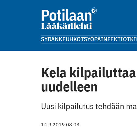
SYDÄN
KEUHKOT
SYÖPÄ
INFEKTIOT
KI
Kela kilpailuttaa
uudelleen
Uusi kilpailutus tehdään m
14.9.2019 08.03