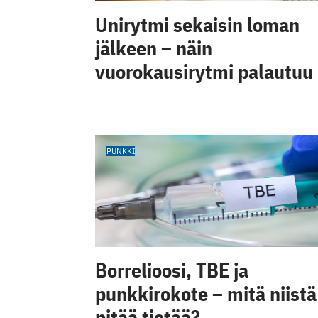
Unirytmi sekaisin loman
jälkeen – näin
vuorokausirytmi palautuu
PUNKKI
Borrelioosi, TBE ja
punkkirokote – mitä niistä
pitää tietää?