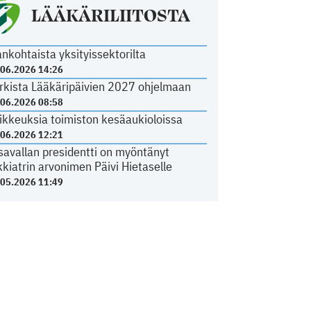
LÄÄKÄRILIITOSTA
ankohtaista yksityissektorilta
.06.2026 14:26
rkista Lääkäripäivien 2027 ohjelmaan
.06.2026 08:58
ikkeuksia toimiston kesäaukioloissa
.06.2026 12:21
savallan presidentti on myöntänyt
kkiatrin arvonimen Päivi Hietaselle
.05.2026 11:49