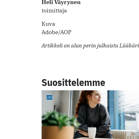
Heli Väyrynen
toimittaja
Kuva
Adobe/AOP
Artikkeli on alun perin julkaistu Lääkär
Suosittelemme
UNI