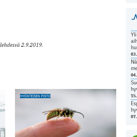
Yl
ai
ilehdessä 2.9.2019.
hu
03
Nä
me
04
Su
hy
15
HYÖNTEISEN PISTO
Es
hy
07