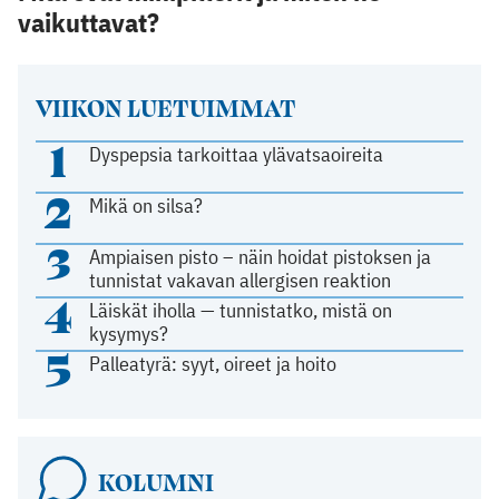
vaikuttavat?
VIIKON LUETUIMMAT
1
Dyspepsia tarkoittaa ylävatsaoireita
2
Mikä on silsa?
3
Ampiaisen pisto – näin hoidat pistoksen ja
tunnistat vakavan allergisen reaktion
4
Läiskät iholla — tunnistatko, mistä on
kysymys?
5
Palleatyrä: syyt, oireet ja hoito
KOLUMNI