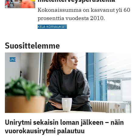
Kokonaissumma on kasvanut yli 60
prosenttia vuodesta 2010.
KELA-KORVAUKSET
Suosittelemme
UNI
Unirytmi sekaisin loman jälkeen – näin
vuorokausirytmi palautuu