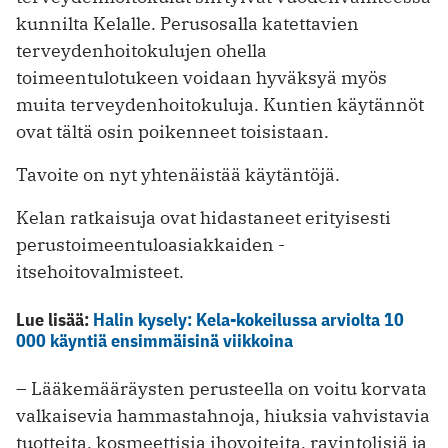
kunnilta Kelalle. Perusosalla ­katettavien
terveydenhoitokulujen ohella
toimeentulotukeen voidaan hyväksyä myös
muita terveydenhoitokuluja. Kuntien käytännöt
ovat tältä osin poikenneet toisistaan.
Tavoite on nyt yhtenäistää käytäntöjä.
Kelan ratkaisuja ovat hidastaneet erityisesti
perustoimeentuloasiakkaiden ­
itsehoitovalmisteet.
Lue lisää:
Halin kysely: Kela-kokeilussa arviolta 10
000 käyntiä ensimmäisinä viikkoina
– Lääkemääräysten perusteella on voitu korvata
valkaisevia hammastahnoja, hiuksia vahvistavia
tuotteita, kosmeettisia ihovoiteita, ravintolisiä ja