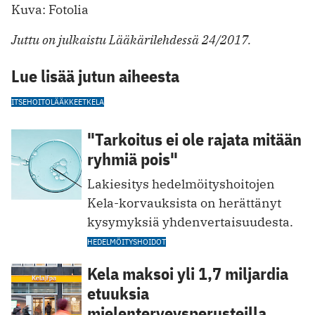
Kuva: Fotolia
Juttu on julkaistu Lääkärilehdessä 24/2017.
Lue lisää jutun aiheesta
ITSEHOITOLÄÄKKEET
KELA
"Tarkoitus ei ole rajata mitään
ryhmiä pois"
Lakiesitys hedelmöityshoitojen
Kela-korvauksista on herättänyt
kysymyksiä yhdenvertaisuudesta.
HEDELMÖITYSHOIDOT
Kela maksoi yli 1,7 miljardia
etuuksia
mielenterveysperusteilla