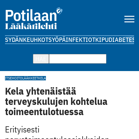
SYDÄN
KEUHKOT
SYÖPÄ
INFEKTIOT
KIPU
DIABETES
A
HAE
ITSEHOITOLÄÄKKEET
KELA
Kela yhtenäistää
terveyskulujen kohtelua
toimeentulotuessa
Erityisesti