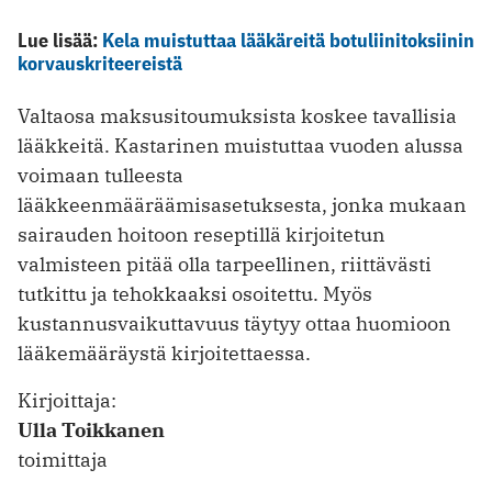
Lue lisää:
Kela muistuttaa lääkäreitä botuliinitoksiinin
korvauskriteereistä
Valtaosa maksusitoumuksista koskee tavallisia
lääkkeitä. Kastarinen muistuttaa vuoden alussa
voimaan tulleesta
lääkkeenmääräämisasetuksesta, jonka mukaan
sairauden hoitoon reseptillä kirjoitetun
valmisteen pitää olla tarpeellinen, riittävästi
tutkittu ja tehokkaaksi osoitettu. Myös
kustannusvaikuttavuus täytyy ottaa huomioon
lääkemääräystä kirjoitettaessa.
Kirjoittaja:
Ulla Toikkanen
toimittaja