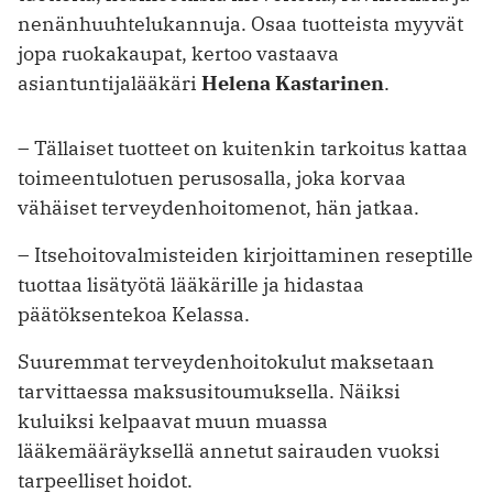
nenänhuuhtelukannuja. Osaa tuotteista myyvät
jopa ruokakaupat, kertoo vastaava
asiantuntijalääkäri
Helena Kastarinen
.
– Tällaiset tuotteet on kuitenkin tarkoitus kattaa
toimeentulotuen perusosalla, joka korvaa
vähäiset terveydenhoitomenot, hän jatkaa.
– Itsehoitovalmisteiden kirjoittaminen reseptille
tuottaa lisätyötä lääkärille ja hidastaa
päätöksentekoa Kelassa.
Suuremmat terveydenhoitokulut maksetaan
tarvittaessa maksusitoumuksella. Näiksi
kuluiksi kelpaavat muun muassa
lääkemääräyksellä annetut sairauden vuoksi
tarpeelliset hoidot.