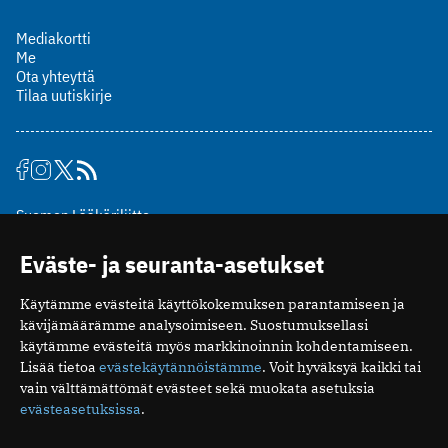
Mediakortti
Me
Ota yhteyttä
Tilaa uutiskirje
Suomen Lääkäriliitto
Mäkelänkatu 2, PL 49
Eväste- ja seuranta-asetukset
00510 Helsinki
puh. (09) 393 091
Käytämme evästeitä käyttökokemuksen parantamiseen ja
toimitus@potilaanlaakarilehti.fi
kävijämäärämme analysoimiseen. Suostumuksellasi
käytämme evästeitä myös markkinoinnin kohdentamiseen.
ISSN 2323-9476
Lisää tietoa
evästekäytännöistämme
. Voit hyväksyä kaikki tai
vain välttämättömät evästeet sekä muokata asetuksia
evästeasetuksissa
.