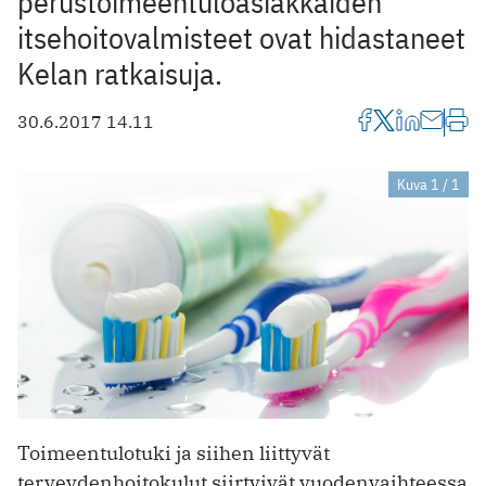
perustoimeentuloasiakkaiden
itsehoitovalmisteet ovat hidastaneet
Kelan ratkaisuja.
30.6.2017 14.11
Kuva 1 / 1
Toimeentulotuki ja siihen liittyvät
terveydenhoitokulut siirtyivät vuoden­vaihteessa