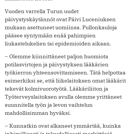
Vuoden varrella Turun uudet
päivystyskäytännöt ovat Päivi Luceniuksen
mukaan asettuneet uomiinsa. Pullonkauloja
pääsee syntymään enää pahimpien
liukastelukelien tai epidemioiden aikaan.
– Olemme kiinnittäneet paljon huomiota
potilasvirtojen ja päivystyksen lääkärien
työkierron yhteensovittamiseen. Tätä helpottaa
esimerkiksi se, että liikelaitoksen omat lääkärit
tekevät kolmivuorotyötä. Lääkäriliiton ja
Työterveyslaitoksen avulla olemme yrittäneet
suunnitella työn ja levon vaihtelun
mahdollisimman hyväksi.
– Kunnatkin ovat alkaneet ymmärtää, kuinka
inhimillisesti ja taloudellisesti merkittäviä