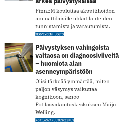
arkea päivystyksissä
FinnEM kouluttaa akuuttihoidon
ammattilaisille uhkatilanteiden
tunnistamista ja varautumista.
TERVEYDENHUOLTO
Päivystyksen vahingoista
valtaosa on diagnoosiviiveitä
– huomiota alan
asenneympäristöön
Olisi tärkeää ymmärtää, miten
paljon väsymys vaikuttaa
kognitioon, sanoo
Potilasvakuutuskeskuksen Maiju
Welling.
POTILASVAKUUTUSKESKUS