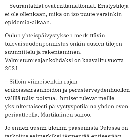
– Seurantatilat ovat riittämättömät. Eristystiloja
ei ole ollenkaan, mikä on iso puute varsinkin
epidemia-aikaan.
Oulun yhteispäivystyksen merkittävin
tulevaisuudenponnistus onkin uusien tilojen
suunnittelu ja rakentaminen.
Valmistumisajankohdaksi on kaavailtu vuotta
2021.
– Silloin viimeisenkin rajan
erikoissairaanhoidon ja perusterveydenhuollon
välillä tulisi poistua. Ihmiset tulevat meille
yksinkertaisesti päivystyspotilaina yhden oven
periaatteella, Martikainen sanoo.
Jo ennen uusiin tiloihin pääsemistä Oulussa on
tarkoitus esimerkiksi täsmentää entisestään