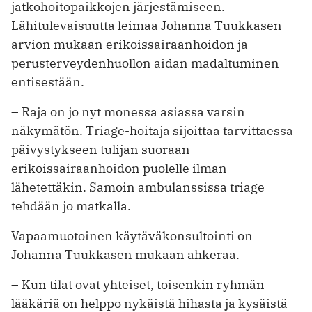
jatkohoitopaikkojen järjestämiseen.
Lähitulevaisuutta leimaa Johanna Tuukkasen
arvion mukaan erikoissairaanhoidon ja
perusterveydenhuollon aidan madaltuminen
entisestään.
– Raja on jo nyt monessa asiassa varsin
näkymätön. Triage-hoitaja sijoittaa tarvittaessa
päivystykseen tulijan suoraan
erikoissairaanhoidon puolelle ilman
lähetettäkin. Samoin ambulanssissa triage
tehdään jo matkalla.
Vapaamuotoinen käytäväkonsultointi on
Johanna Tuukkasen mukaan ahkeraa.
– Kun tilat ovat yhteiset, toisenkin ryhmän
lääkäriä on helppo nykäistä hihasta ja kysäistä