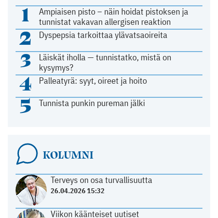
1
Ampiaisen pisto – näin hoidat pistoksen ja
tunnistat vakavan allergisen reaktion
2
Dyspepsia tarkoittaa ylävatsaoireita
3
Läiskät iholla — tunnistatko, mistä on
kysymys?
4
Palleatyrä: syyt, oireet ja hoito
5
Tunnista punkin pureman jälki
KOLUMNI
Terveys on osa turvallisuutta
26.04.2026 15:32
Viikon käänteiset uutiset