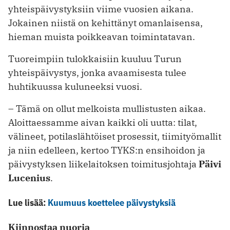
yhteispäivystyksiin viime vuosien aikana.
Jokainen niistä on kehittänyt omanlaisensa,
hieman muista poikkeavan toimintatavan.
Tuoreimpiin tulokkaisiin kuuluu Turun
yhteispäivystys, jonka avaamisesta tulee
huhtikuussa kuluneeksi vuosi.
– Tämä on ollut melkoista mullistusten aikaa.
Aloittaessamme aivan kaikki oli uutta: tilat,
välineet, potilaslähtöiset prosessit, tiimityömallit
ja niin edelleen, kertoo TYKS:n ensihoidon ja
päivystyksen liikelaitoksen toimitusjohtaja
Päivi
Lucenius
.
Lue lisää:
Kuumuus koettelee päivystyksiä
Kiinnostaa nuoria