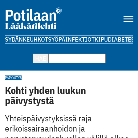
SYDÄN
KEUHKOT
SYÖPÄ
INFEKTIOT
KIPU
DIABETES
A
HAE
PÄIVYSTYS
Kohti yhden luukun
päivystystä
Yhteispäivystyksissä raja
erikoissairaanhoidon ja