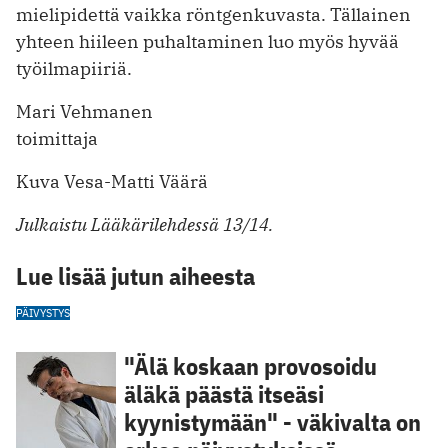
mielipidettä vaikka röntgenkuvasta. Tällainen
yhteen hiileen puhaltaminen luo myös hyvää
työilmapiiriä.
Mari Vehmanen
toimittaja
Kuva Vesa-Matti Väärä
Julkaistu Lääkärilehdessä 13/14.
Lue lisää jutun aiheesta
PÄIVYSTYS
"Älä koskaan provosoidu
äläkä päästä itseäsi
kyynistymään" - väkivalta on