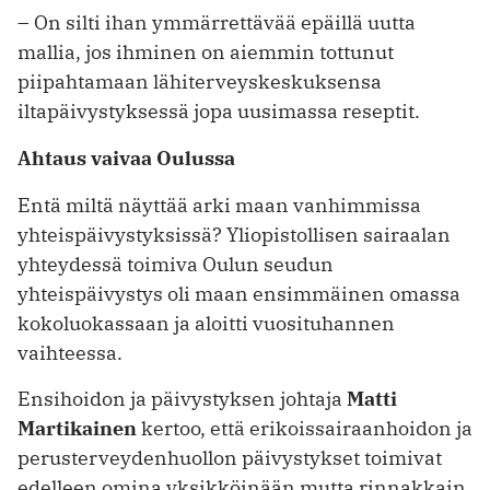
– On silti ihan ymmärrettävää epäillä uutta
mallia, jos ihminen on aiemmin tottunut
piipahtamaan lähiterveyskeskuksensa
iltapäivystyksessä jopa uusimassa reseptit.
Ahtaus vaivaa Oulussa
Entä miltä näyttää arki maan vanhimmissa
yhteispäivystyksissä? Yliopistollisen sairaalan
yhteydessä toimiva Oulun seudun
yhteispäivystys oli maan ensimmäinen omassa
kokoluokassaan ja aloitti vuosituhannen
vaihteessa.
Ensihoidon ja päivystyksen johtaja
Matti
Martikainen
kertoo, että erikoissairaanhoidon ja
perusterveydenhuollon päivystykset toimivat
edelleen omina yksikköinään mutta rinnakkain