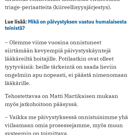
triage-periaatteita (kiireellisyysjärjestys).
Lue lisää:
Mikä on päivystyksen vastuu humalaisesta
teinistä?
– Olemme viime vuosina onnistuneet
siirtämään kevyempiä päivystyskäyntejä
lääkäreiltä hoitajille. Potilaatkin ovat olleet
tyytyväisiä: heille tärkeintä on saada lieviin
ongelmiin apu nopeasti, ei päästä nimenomaan
lääkärille.
Tehostettavaa on Matti Martikaisen mukaan
myös jatkohoitoon pääsyssä.
– Vaikka me päivystyksessä onnistuisimme yhä
viilaamaan omia prosessejamme, myös muun
systeemin on toimittava.