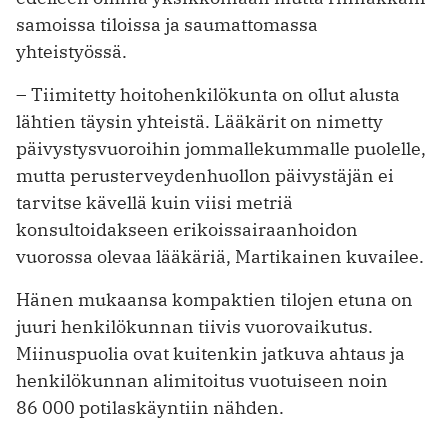
samoissa tiloissa ja saumattomassa
yhteistyössä.
– Tiimitetty hoitohenkilökunta on ollut alusta
lähtien täysin yhteistä. Lääkärit on nimetty
päivystysvuoroihin jommallekummalle puolelle,
mutta perusterveydenhuollon päivystäjän ei
tarvitse kävellä kuin viisi metriä
konsultoidakseen erikoissairaanhoidon
vuorossa olevaa lääkäriä, Martikainen kuvailee.
Hänen mukaansa kompaktien tilojen etuna on
juuri henkilökunnan tiivis vuorovaikutus.
Miinuspuolia ovat kuitenkin jatkuva ahtaus ja
henkilökunnan alimitoitus vuotuiseen noin
86 000 potilaskäyntiin nähden.