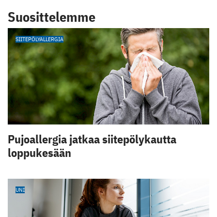
Suosittelemme
SIITEPÖLYALLERGIA
Pujoallergia jatkaa siitepölykautta
loppukesään
UNI