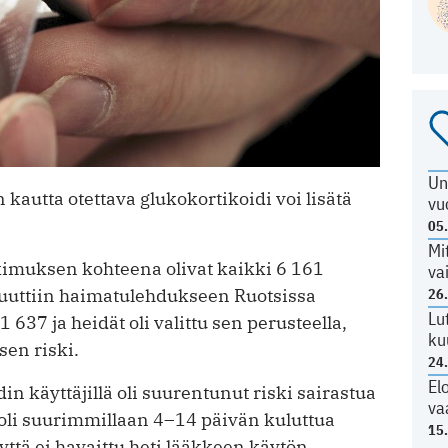
Un
autta otettava glukokortikoidi voi lisätä
vu
05
Mi
kimuksen kohteena olivat kaikki 6 161
va
 akuuttiin haimatulehdukseen Ruotsissa
26
Lu
637 ja heidät oli valittu sen perusteella,
ku
sen riski.
24
El
 käyttäjillä oli suurentunut riski sairastua
va
oli suurimmillaan 4–14 päivän kuluttua
15
yttä ei havaittu heti lääkkeen käytön