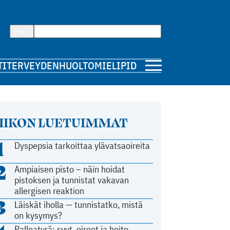
Hae
TI
TERVEYDENHUOLTO
MIELIPIDE
IIKON LUETUIMMAT
1
Dyspepsia tarkoittaa ylävatsaoireita
2
Ampiaisen pisto – näin hoidat
pistoksen ja tunnistat vakavan
allergisen reaktion
3
Läiskät iholla — tunnistatko, mistä
on kysymys?
Palleatyrä: syyt, oireet ja hoito