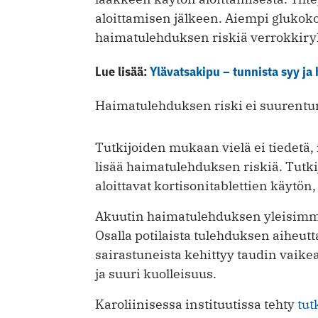
aloittamisen jälkeen. Aiempi glukoko
haimatulehduksen riskiä verrokkir
Lue lisää:
Ylävatsakipu – tunnista syy ja 
Haimatulehduksen riski ei suurentunu
Tutkijoiden mukaan vielä ei tiedetä,
lisää haimatulehduksen riskiä. Tutkija
aloittavat kortisonitablettien käytön,
Akuutin haimatulehduksen yleisimmät 
Osalla potilaista tulehduksen aiheutt
sairastuneista kehittyy taudin vaikea
ja suuri kuolleisuus.
Karoliinisessa instituutissa tehty
tut