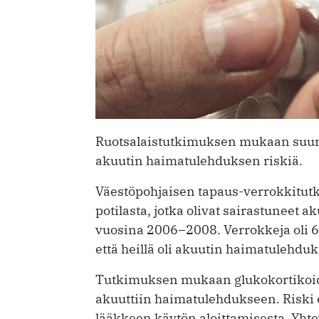
Ruotsalaistutkimuksen mukaan suun k
akuutin haimatulehduksen riskiä.
Väestöpohjaisen tapaus-verrokkitut
potilasta, jotka olivat sairastuneet
vuosina 2006–2008. Verrokkeja oli 61 
että heillä oli akuutin haimatulehduk
Tutkimuksen mukaan glukokortikoidin
akuuttiin haimatulehdukseen. Riski 
lääkkeen käytön aloittamisesta. Yhte