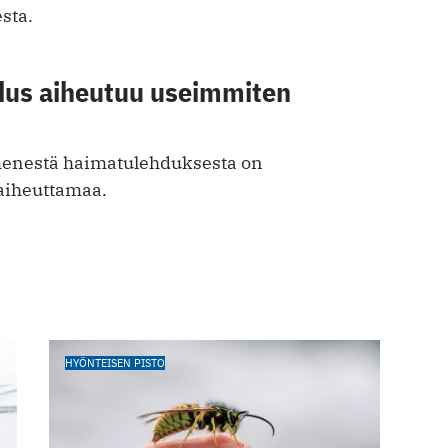
esta.
us aiheutuu useimmiten
nestä haimatulehduksesta on
aiheuttamaa.
HYÖNTEISEN PISTO