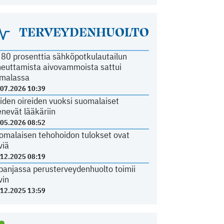
TERVEYDENHUOLTO
i 80 prosenttia sähköpotkulautailun
heuttamista aivovammoista sattui
malassa
.07.2026 10:39
iden oireiden vuoksi suomalaiset
nevät lääkäriin
.05.2026 08:52
omalaisen tehohoidon tulokset ovat
viä
.12.2025 08:19
panjassa perusterveydenhuolto toimii
vin
.12.2025 13:59