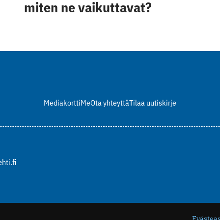
miten ne vaikuttavat?
Mediakortti
Me
Ota yhteyttä
Tilaa uutiskirje
hti.fi
Evästea