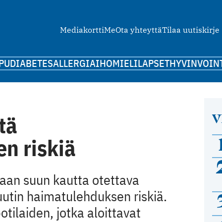
Mediakortti
Me
Ota yhteyttä
Tilaa uutiskirje
PU
DIABETES
ALLERGIA
IHO
MIELI
LAPSET
HYVINVOIN
V
ätä
n riskiä
aan suun kautta otettava
kuutin haimatulehduksen riskiä.
potilaiden, jotka aloittavat