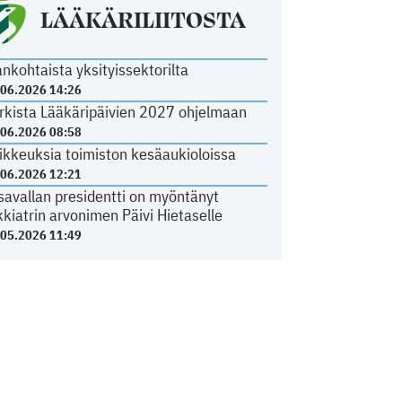
LÄÄKÄRILIITOSTA
ankohtaista yksityissektorilta
.06.2026 14:26
rkista Lääkäripäivien 2027 ohjelmaan
.06.2026 08:58
ikkeuksia toimiston kesäaukioloissa
.06.2026 12:21
savallan presidentti on myöntänyt
kkiatrin arvonimen Päivi Hietaselle
.05.2026 11:49