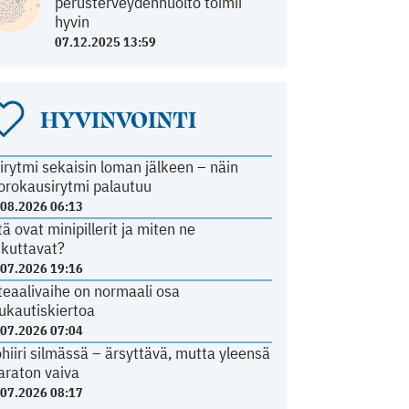
perusterveydenhuolto toimii
hyvin
07.12.2025 13:59
HYVINVOINTI
irytmi sekaisin loman jälkeen – näin
orokausirytmi palautuu
.08.2026 06:13
tä ovat minipillerit ja miten ne
ikuttavat?
.07.2026 19:16
teaalivaihe on normaali osa
ukautiskiertoa
.07.2026 07:04
ohiiri silmässä – ärsyttävä, mutta yleensä
araton vaiva
.07.2026 08:17