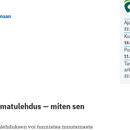
inaan
Aj
22
Ku
18
Po
11
Ta
ar
22
aimatulehdus — miten sen
ulehduksen voi tu nnistaa muutamasta