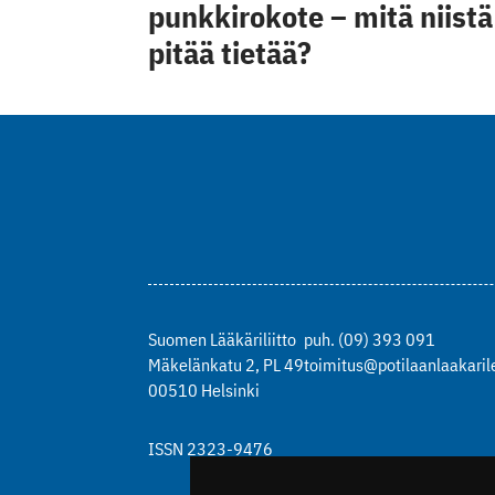
punkkirokote – mitä niistä
pitää tietää?
Suomen Lääkäriliitto
puh. (09) 393 091
Mäkelänkatu 2, PL 49
toimitus@potilaanlaakarile
00510 Helsinki
ISSN 2323-9476