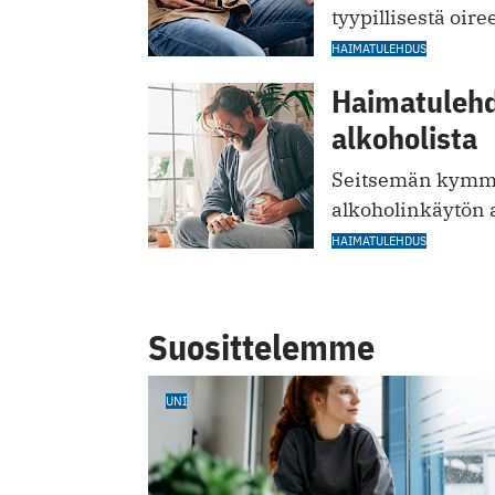
tyypillisestä oire
HAIMATULEHDUS
Haimatulehd
alkoholista
Seitsemän kymme
alkoholinkäytön 
HAIMATULEHDUS
Suosittelemme
UNI