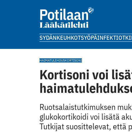
SYDÄN
KEUHKOT
SYÖPÄ
INFEKTIOT
KI
HAIMATULEHDUS
KORTISONI
Kortisoni voi lis
haimatulehdukse
Ruotsalaistutkimuksen muk
glukokortikoidi voi lisätä a
Tutkijat suosittelevat, että 