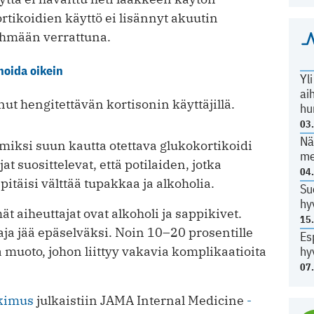
rtikoidien käyttö ei lisännyt akuutin
yhmään verrattuna.
hoida oikein
Yl
ai
t hengitettävän kortisonin käyttäjillä.
hu
03
Nä
 miksi suun kautta otettava glukokortikoidi
me
t suosittelevat, että potilaiden, jotka
04
 pitäisi välttää tupakkaa ja alkoholia.
Su
hy
aiheuttajat ovat alkoholi ja sappikivet.
15
aja jää epäselväksi. Noin 10–20 prosentille
Es
hy
 muoto, johon liittyy vakavia komplikaatioita
07
kimus
julkaistiin JAMA Internal Medicine
-