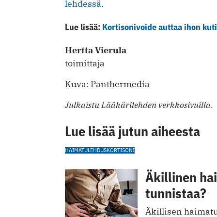
lehdessä
.
Lue lisää:
Kortisonivoide auttaa ihon kut
Hertta Vierula
toimittaja
Kuva: Panthermedia
Julkaistu Lääkärilehden verkkosivuilla.
Lue lisää jutun aiheesta
HAIMATULEHDUS
KORTISONI
Äkillinen h
tunnistaa?
Äkillisen haimat