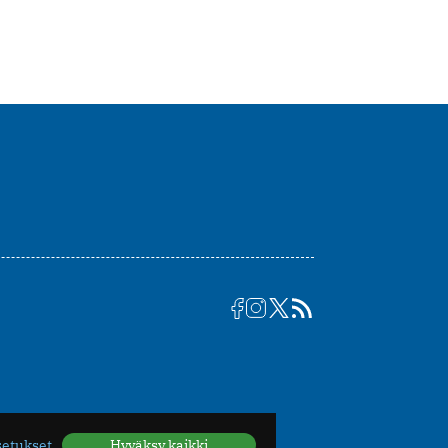
setukset
Hyväksy kaikki