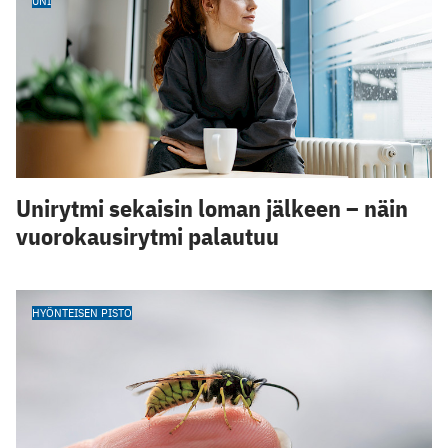
UNI
Unirytmi sekaisin loman jälkeen – näin
vuorokausirytmi palautuu
HYÖNTEISEN PISTO