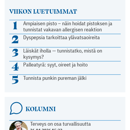
VIIKON LUETUIMMAT
1
Ampiaisen pisto – näin hoidat pistoksen ja
tunnistat vakavan allergisen reaktion
2
Dyspepsia tarkoittaa ylävatsaoireita
3
Läiskät iholla — tunnistatko, mistä on
kysymys?
4
Palleatyrä: syyt, oireet ja hoito
5
Tunnista punkin pureman jälki
KOLUMNI
Terveys on osa turvallisuutta