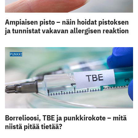
Ampiaisen pisto – näin hoidat pistoksen
ja tunnistat vakavan allergisen reaktion
PUNKKI
Borrelioosi, TBE ja punkkirokote – mitä
niistä pitää tietää?