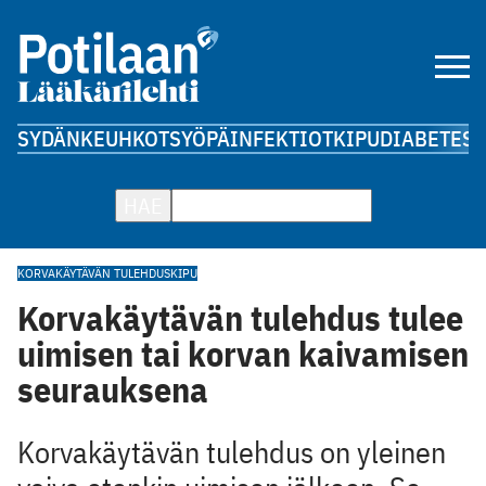
SYDÄN
KEUHKOT
SYÖPÄ
INFEKTIOT
KIPU
DIABETES
A
HAE
KORVAKÄYTÄVÄN TULEHDUS
KIPU
Korvakäytävän tulehdus tulee
uimisen tai korvan kaivamisen
seurauksena
Korvakäytävän tulehdus on yleinen