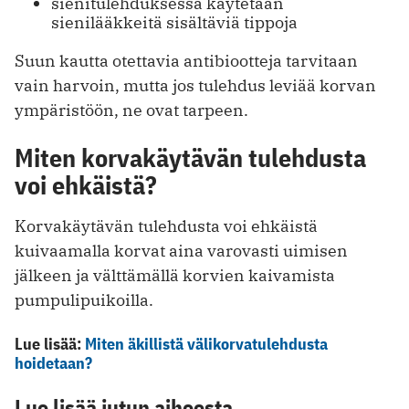
sienitulehduksessa käytetään
sienilääkkeitä sisältäviä tippoja
Suun kautta otettavia antibiootteja tarvitaan
vain harvoin, mutta jos tulehdus leviää korvan
ympäristöön, ne ovat tarpeen.
Miten korvakäytävän tulehdusta
voi ehkäistä?
Korvakäytävän tulehdusta voi ehkäistä
kuivaamalla korvat aina varovasti uimisen
jälkeen ja välttämällä korvien kaivamista
pumpulipuikoilla.
Lue lisää:
Miten äkillistä välikorvatulehdusta
hoidetaan?
Lue lisää jutun aiheesta