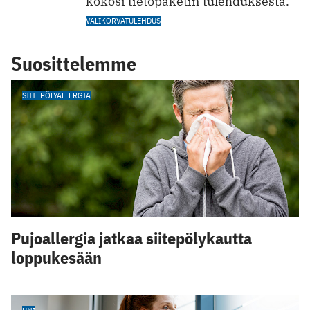
kokosi tietopaketin tulehduksesta.
VÄLIKORVATULEHDUS
Suosittelemme
SIITEPÖLYALLERGIA
Pujoallergia jatkaa siitepölykautta
loppukesään