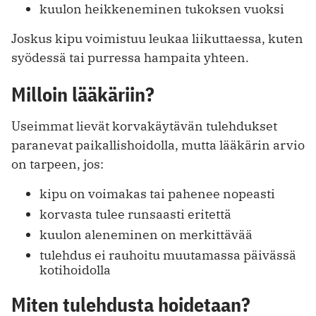
kuulon heikkeneminen tukoksen vuoksi
Joskus kipu voimistuu leukaa liikuttaessa, kuten
syödessä tai purressa hampaita yhteen.
Milloin lääkäriin?
Useimmat lievät korvakäytävän tulehdukset
paranevat paikallishoidolla, mutta lääkärin arvio
on tarpeen, jos:
kipu on voimakas tai pahenee nopeasti
korvasta tulee runsaasti eritettä
kuulon aleneminen on merkittävää
tulehdus ei rauhoitu muutamassa päivässä
kotihoidolla
Miten tulehdusta hoidetaan?