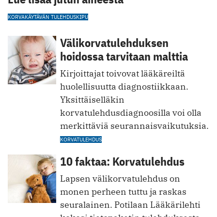
KORVAKÄYTÄVÄN TULEHDUS
KIPU
Välikorvatulehduksen
hoidossa tarvitaan malttia
Kirjoittajat toivovat lääkäreiltä
huolellisuutta diagnostiikkaan.
Yksittäiselläkin
korvatulehdusdiagnoosilla voi olla
merkittäviä seurannaisvaikutuksia.
KORVATULEHDUS
10 faktaa: Korvatulehdus
Lapsen välikorvatulehdus on
monen perheen tuttu ja raskas
seuralainen. Potilaan Lääkärilehti